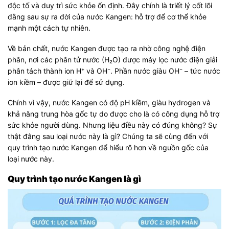
độc tố và duy trì sức khỏe ổn định. Đây chính là triết lý cốt lõi
đằng sau sự ra đời của nước Kangen: hỗ trợ để cơ thể khỏe
mạnh một cách tự nhiên.
Về bản chất, nước Kangen được tạo ra nhờ công nghệ điện
phân, nơi các phân tử nước (H₂O) được máy lọc nước điện giải
phân tách thành ion H⁺ và OH⁻. Phần nước giàu OH⁻ – tức nước
ion kiềm – được giữ lại để sử dụng.
Chính vì vậy, nước Kangen có độ pH kiềm, giàu hydrogen và
khả năng trung hòa gốc tự do được cho là có công dụng hỗ trợ
sức khỏe người dùng. Nhưng liệu điều này có đúng không? Sự
thật đằng sau loại nước này là gì? Chúng ta sẽ cùng đến với
quy trình tạo nước Kangen để hiểu rõ hơn về nguồn gốc của
loại nước này.
Quy trình tạo nước Kangen là gì