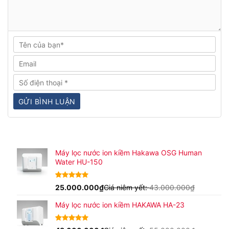
Máy lọc nước ion kiềm Hakawa OSG Human
Water HU-150
4.94
17
25.000.000
trên 5
₫
Giá niêm yết:
43.000.000
₫
dựa trên
đánh giá
Máy lọc nước ion kiềm HAKAWA HA-23