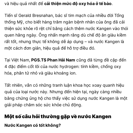
và hiệu quả nhất để
cải thiện mức độ oxy hóa ở tế bào
.
Tiến sĩ Gerald Bresnahan, bác sĩ tim mạch của nhiều đời Tổng
thống Mỹ, cho biết hàng trăm ngàn bệnh nhân của ông đã cải
thiện sức khỏe rõ rệt chỉ bằng cách thêm nước Kangen vào thói
quen hằng ngày. Ông nhấn mạnh rằng dù chế độ ăn giàu kiềm
rất tốt, nhưng thực tế không dễ áp dụng – và nước Kangen là
một cách đơn giản, hiệu quả để hỗ trợ điều đó.
Tại Việt Nam,
PGS.TS Phan Hải Nam
cũng đã từng đề cập đến
4 đặc điểm cốt lõi của nước hydrogen: tính kiềm, chống oxy
hóa, phân tử nhỏ và giàu khoáng ion.
Tất nhiên, vẫn có những tranh luận khoa học xoay quanh hiệu
quả của loại nước này. Nhưng đến hiện tại, ngày càng nhiều
bằng chứng ủng hộ cho thấy việc sử dụng nước Kangen là một
giải pháp chăm sóc sức khỏe chủ động.
Một số câu hỏi thường gặp về nước Kangen
Nước Kangen có tốt không?