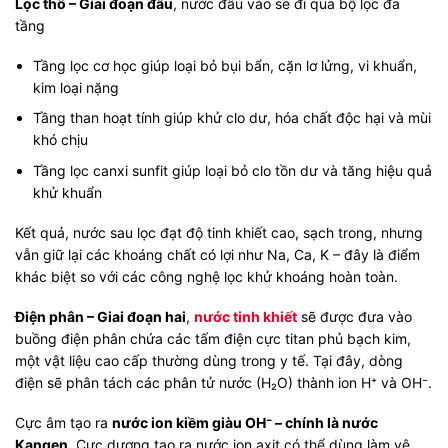
Lọc thô – Giai đoạn đầu
, nước đầu vào sẽ đi qua bộ lọc đa
tầng
Tầng lọc cơ học giúp loại bỏ bụi bẩn, cặn lơ lửng, vi khuẩn,
kim loại nặng
Tầng than hoạt tính giúp khử clo dư, hóa chất độc hại và mùi
khó chịu
Tầng lọc canxi sunfit giúp loại bỏ clo tồn dư và tăng hiệu quả
khử khuẩn
Kết quả, nước sau lọc đạt độ tinh khiết cao, sạch trong, nhưng
vẫn giữ lại các khoáng chất có lợi như Na, Ca, K – đây là điểm
khác biệt so với các công nghệ lọc khử khoáng hoàn toàn.
Điện phân – Giai đoạn hai
,
nước tinh khiết
sẽ được đưa vào
buồng điện phân chứa các tấm điện cực titan phủ bạch kim,
một vật liệu cao cấp thường dùng trong y tế. Tại đây, dòng
điện sẽ phân tách các phân tử nước (H₂O) thành ion H⁺ và OH⁻.
Cực âm tạo ra
nước ion kiềm giàu OH⁻ – chính là nước
Kangen
. Cực dương tạo ra nước ion axit có thể dùng làm vệ