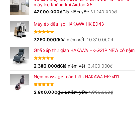
máy lọc không khí Airdog X5
47.000.000
₫
Giá niêm yết:
61.240.000
₫
Máy ép dầu lạc HAKAWA HK-ED43
4.80
15
7.250.000
trên 5
₫
Giá niêm yết:
10.310.000
₫
dựa trên
đánh giá
Ghế xếp thư giãn HAKAWA HK-G21P NEW có nệm
4.93
15
2.380.000
trên 5
₫
Giá niêm yết:
3.400.000
₫
dựa trên
đánh giá
Nệm massage toàn thân HAKAWA HK-M11
4.63
16
2.800.000
trên
₫
Giá niêm yết:
4.000.000
₫
5 dựa trên
đánh giá