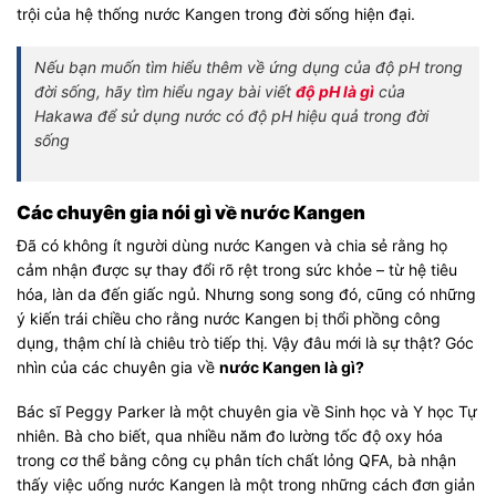
trội của hệ thống nước Kangen trong đời sống hiện đại.
Nếu bạn muốn tìm hiểu thêm về ứng dụng của độ pH trong
đời sống, hãy tìm hiểu ngay bài viết
độ pH là gì
của
Hakawa để sử dụng nước có độ pH hiệu quả trong đời
sống
Các chuyên gia nói gì về nước Kangen
Đã có không ít người dùng nước Kangen và chia sẻ rằng họ
cảm nhận được sự thay đổi rõ rệt trong sức khỏe – từ hệ tiêu
hóa, làn da đến giấc ngủ. Nhưng song song đó, cũng có những
ý kiến trái chiều cho rằng nước Kangen bị thổi phồng công
dụng, thậm chí là chiêu trò tiếp thị. Vậy đâu mới là sự thật? Góc
nhìn của các chuyên gia về
nước Kangen là gì?
Bác sĩ Peggy Parker là một chuyên gia về Sinh học và Y học Tự
nhiên. Bà cho biết, qua nhiều năm đo lường tốc độ oxy hóa
trong cơ thể bằng công cụ phân tích chất lỏng QFA, bà nhận
thấy việc uống nước Kangen là một trong những cách đơn giản