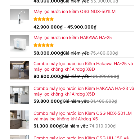
5.00
16
48.000.000
trên 5
₫
Giá niêm yết:
55.000.000
₫
dựa trên
đánh giá
Máy lọc nước ion kiềm OSG NDX-501LM
Khoảng
4.96
24
42.900.000
trên 5
₫
–
45.900.000
₫
dựa trên
giá:
đánh giá
Máy lọc nước ion kiềm HAKAWA HA-25
từ
42.900.000₫
đến
4.92
24
58.000.000
trên 5
₫
Giá niêm yết:
75.400.000
₫
45.900.000₫
dựa trên
đánh giá
Combo máy lọc nước ion Kiềm Hakawa HA-25 và
máy lọc không khí Airdog X8D
80.800.000
₫
Giá niêm yết:
121.000.000
₫
Combo máy lọc nước ion Kiềm HAKAWA HA-23 và
máy lọc không khí Airdog X5D
59.800.000
₫
Giá niêm yết:
81.400.000
₫
Combo máy lọc nước ion Kiềm OSG NDX-501LM
và máy lọc không khí Airdog X5
51.300.000
₫
Giá niêm yết:
74.010.000
₫
Combo máy lọc nước ion Kiềm OSG HU-150 và