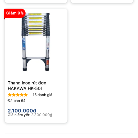
Giảm 9%
Thang inox rút đơn
HAKAWA HK-50I
15
đánh giá
Đã bán
64
Được xếp
hạng
4.87
2.100.000
₫
5 sao
Giá niêm yết:
2.300.000
₫