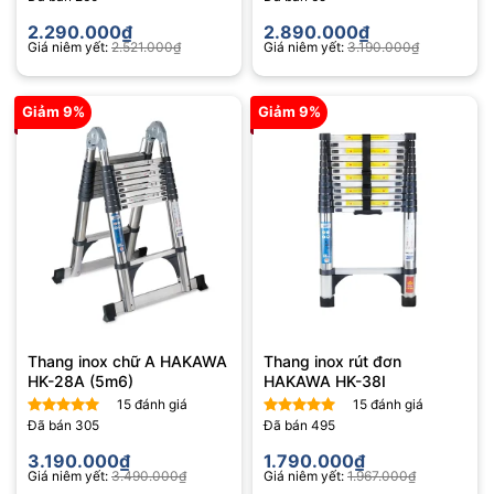
Được xếp
Được xếp
hạng
4.64
hạng
4.80
2.290.000
₫
2.890.000
₫
5 sao
5 sao
Giá niêm yết:
2.521.000
₫
Giá niêm yết:
3.190.000
₫
Giảm 9%
Giảm 9%
Thang inox chữ A HAKAWA
Thang inox rút đơn
HK-28A (5m6)
HAKAWA HK-38I
15
đánh giá
15
đánh giá
Đã bán
305
Đã bán
495
Được xếp
Được xếp
hạng
4.80
hạng
4.87
3.190.000
₫
1.790.000
₫
5 sao
5 sao
Giá niêm yết:
3.490.000
₫
Giá niêm yết:
1.967.000
₫