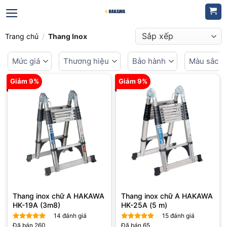
Bỏ
qua
nội
Trang chủ
/
Thang Inox
dung
Mức giá
Thương hiệu
Bảo hành
Màu sắc
Giảm 9%
Giảm 9%
Thang inox chữ A HAKAWA
Thang inox chữ A HAKAWA
HK-19A (3m8)
HK-25A (5 m)
14
đánh giá
15
đánh giá
Đã bán
260
Đã bán
65