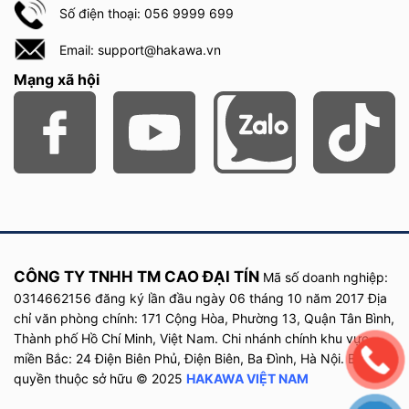
Số điện thoại: 056 9999 699
Email: support@hakawa.vn
Mạng xã hội
3.2.Phân loại theo thiết kế mục đích sử dụng
Thang gấp inox: Thang gấp inox là loại sản phẩm có khả
năng gấp lại và di chuyển dễ dàng. Thường có các bậc
thang được gắn với nhau và có thể được gập lại để tiết kiệm
không gian lưu trữ. Thang gấp inox thích hợp cho việc sử
dụng trong gia đình, công nghiệp, xây dựng và các công
CÔNG TY TNHH TM CAO ĐẠI TÍN
Mã số doanh nghiệp:
việc sửa chữa nhỏ.
0314662156 đăng ký lần đầu
ngày
06 tháng 10 năm
2017
Địa
chỉ văn phòng chính: 171 Cộng Hòa, Phường 13, Quận Tân Bình,
Thang ghế inox: Thang ghế inox được thiết kế với khung
Thành phố Hồ Chí Minh, Việt Nam. Chi nhánh chính khu vực
bằng inox với các nấc thang có bề mặt rộn. Được sử dụng
miền Bắc: 24 Điện Biên Phủ, Điện Biên, Ba Đình, Hà Nội. Bản
rộng rãi trong các ngành công nghiệp như nhà máy, nhà
quyền thuộc sở hữu © 2025
HAKAWA VIỆT NAM
xưởng, nhà hàng, khách sạn, bể bơi, cũng như trong các
ứng dụng gia đình như trong nhà, sân vườn, hoặc nhà bếp.