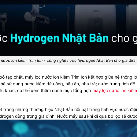
 nước ion kiềm Trim Ion - công nghệ nước hydrogen Nhật Bản cho gia đình h
 bỏ tạp chất, máy lọc nước ion kiềm Trim Ion kết hợp giữa hệ thống 
hể sử dụng nước kiềm để uống, nấu ăn, pha trà; nước trung tính để 
iệu khác, có thể xem thêm danh mục tổng hợp
máy lọc nước ion kiềm
t trong những thương hiệu Nhật Bản nổi bật trong lĩnh vực nước điện
hydrogen dùng trong gia đình. Nước máy sau khi đi qua bộ lọc sẽ đư