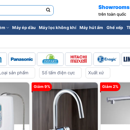
Showrooms
trên toàn quốc
iềm
Máy ép dầu
Máy lọc không khí
Máy hút ẩm
Ghế xếp
T
Loại sản phẩm
Số tấm điện cực
Xuất xứ
Giảm 9%
Giảm 2%