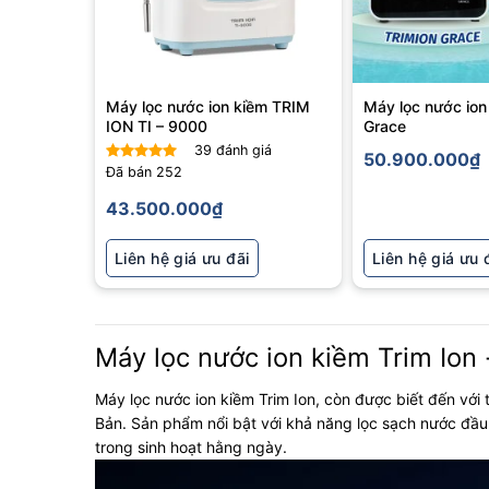
Máy lọc nước ion kiềm TRIM
Máy lọc nước ion
ION TI – 9000
Grace
39
đánh giá
50.900.000
₫
Đã bán
252
Được xếp
hạng
5
5
43.500.000
₫
sao
Liên hệ giá ưu đãi
Liên hệ giá ưu 
Máy lọc nước ion kiềm Trim Ion
Máy lọc nước ion kiềm Trim Ion, còn được biết đến với 
Bản. Sản phẩm nổi bật với khả năng lọc sạch nước đầu 
trong sinh hoạt hằng ngày.