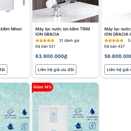
 kiềm Nihon
Máy lọc nước ion kiềm TRIM
Máy lọc nước
ION GRACIA
ION GRACIA-
31
đánh giá
5
Đã bán
521
Đã bán
437
Được xếp
Được xếp
hạng
5
5
hạng
5
5
63.900.000
₫
59.800.00
sao
sao
đãi
Liên hệ giá ưu đãi
Liên hệ giá 
Giảm 14%