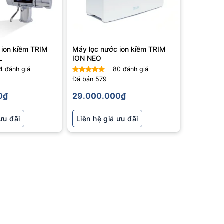
 ion kiềm TRIM
Máy lọc nước ion kiềm TRIM
L
ION NEO
4
đánh giá
80
đánh giá
Đã bán
579
Được xếp
hạng
5
5
0
₫
29.000.000
₫
sao
ưu đãi
Liên hệ giá ưu đãi