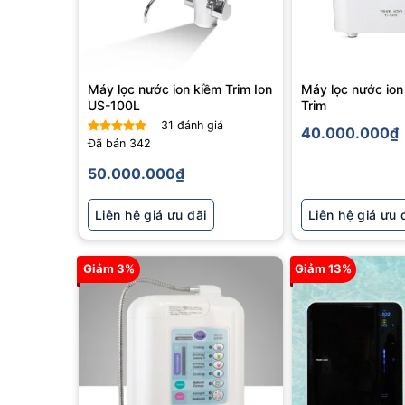
Máy lọc nước ion kiềm Trim Ion
Máy lọc nước ion
US-100L
Trim
31
đánh giá
40.000.000
₫
Đã bán
342
Được xếp
hạng
5
5
50.000.000
₫
sao
Liên hệ giá ưu đãi
Liên hệ giá ưu 
Giảm 3%
Giảm 13%