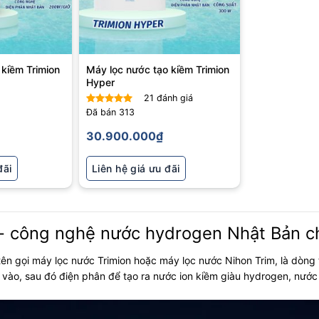
 kiềm Trimion
Máy lọc nước tạo kiềm Trimion
Hyper
21
đánh giá
Đã bán
313
Được xếp
hạng
5
5
30.900.000
₫
sao
đãi
Liên hệ giá ưu đãi
 - công nghệ nước hydrogen Nhật Bản ch
tên gọi máy lọc nước Trimion hoặc máy lọc nước Nihon Trim, là dòng 
vào, sau đó điện phân để tạo ra nước ion kiềm giàu hydrogen, nước 