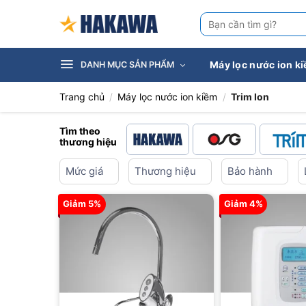
Bỏ
Tìm
qua
kiếm:
nội
dung
Máy lọc nước ion k
DANH MỤC SẢN PHẨM
Trang chủ
/
Máy lọc nước ion kiềm
/
Trim Ion
Tìm theo
thương hiệu
Mức giá
Thương hiệu
Bảo hành
Giảm 5%
Giảm 4%