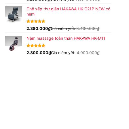
dựa trên
đánh giá
Ghế xếp thư giãn HAKAWA HK-G21P NEW có
nệm
4.93
15
2.380.000
trên 5
₫
Giá niêm yết:
3.400.000
₫
dựa trên
đánh giá
Nệm massage toàn thân HAKAWA HK-M11
4.63
16
2.800.000
trên
₫
Giá niêm yết:
4.000.000
₫
5 dựa trên
đánh giá