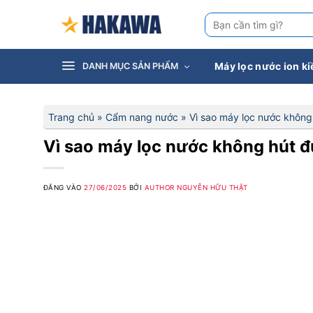
Bỏ
Tìm
qua
kiếm:
nội
dung
Máy lọc nước ion k
DANH MỤC SẢN PHẨM
Trang chủ
»
Cẩm nang nước
»
Vì sao máy lọc nước không 
Vì sao máy lọc nước không hút đ
ĐĂNG VÀO
27/06/2025
BỞI
AUTHOR NGUYỄN HỮU THẬT