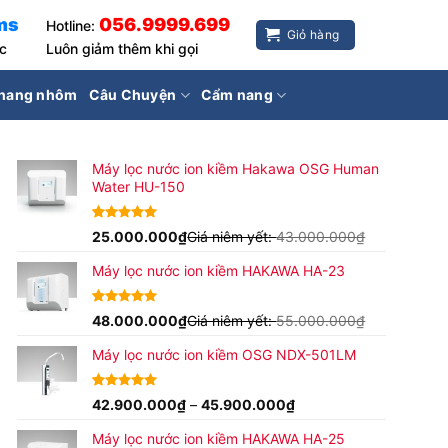
ms
056.9999.699
Hotline:
Giỏ hàng
ốc
Luôn giảm thêm khi gọi
hang nhôm
Câu Chuyện
Cẩm nang
Máy lọc nước ion kiềm Hakawa OSG Human
Water HU-150
4.94
17
25.000.000
trên 5
₫
Giá niêm yết:
43.000.000
₫
dựa trên
đánh giá
Máy lọc nước ion kiềm HAKAWA HA-23
5.00
16
48.000.000
trên 5
₫
Giá niêm yết:
55.000.000
₫
dựa trên
đánh giá
Máy lọc nước ion kiềm OSG NDX-501LM
Khoảng
4.96
24
42.900.000
trên 5
₫
–
45.900.000
₫
dựa trên
giá:
đánh giá
Máy lọc nước ion kiềm HAKAWA HA-25
từ