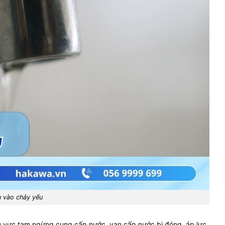
 vào chảy yếu
u vực tạm ngừng cung cấp nước, van cấp nước bị đóng, áp lực