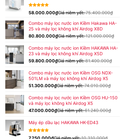
42.900.000₫
đến
4.92
24
58.000.000
trên 5
₫
Giá niêm yết:
75.400.000
₫
45.900.000₫
dựa trên
đánh giá
Combo máy lọc nước ion Kiềm Hakawa HA-
25 và máy lọc không khí Airdog X8D
80.800.000
₫
Giá niêm yết:
121.000.000
₫
Combo máy lọc nước ion Kiềm HAKAWA HA-
23 và máy lọc không khí Airdog X5D
59.800.000
₫
Giá niêm yết:
81.400.000
₫
Combo máy lọc nước ion Kiềm OSG NDX-
501LM và máy lọc không khí Airdog X5
51.300.000
₫
Giá niêm yết:
74.010.000
₫
Combo máy lọc nước ion Kiềm OSG HU-150
và máy lọc không khí Airdog X5
47.000.000
₫
Giá niêm yết:
61.240.000
₫
Máy ép dầu lạc HAKAWA HK-ED43
4.80
15
7.250.000
trên 5
₫
Giá niêm yết:
10.310.000
₫