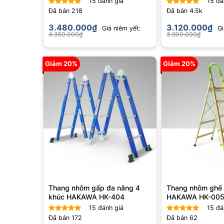
15
đánh giá
15
đá
Đã bán
218
Đã bán
4.5k
Được xếp
Được xếp
hạng
4.80
hạng
4.87
3.480.000
₫
3.120.000
₫
Giá niêm yết:
Gi
5 sao
5 sao
4.350.000
₫
3.900.000
₫
Giảm 20%
Giảm 20%
Thang nhôm gấp đa năng 4
Thang nhôm ghế 
khúc HAKAWA HK-404
HAKAWA HK-00
15
đánh giá
15
đá
Đã bán
172
Đã bán
62
Được xếp
Được xếp