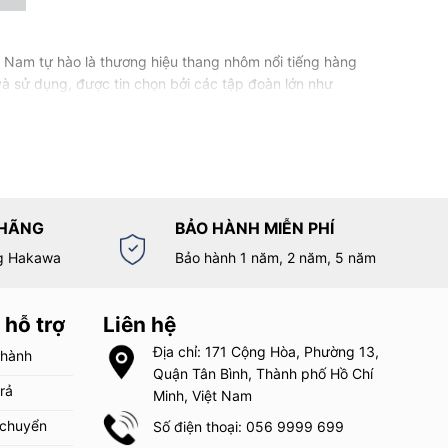
Nam tự hào là thương hiệu thang nhôm nổi tiếng hàng
và sử dụng, được tin chọn bởi các tập đoàn lớn như
thang nhôm rút đôi, thang nhôm rút đơn, thang nhôm
 thang nhôm HAKAWA đều được nhập khẩu thường xuyên
 HÃNG
BẢO HÀNH MIỄN PHÍ
ợp với nhu cầu sử dụng của người dùng. Thang rút
g Hakawa
Bảo hành 1 năm, 2 năm, 5 năm
hệ thống điện…
 hỗ trợ
Liên hệ
Địa chỉ: 171 Cộng Hòa, Phường 13,
 hành
Quận Tân Bình, Thành phố Hồ Chí
trả
Minh, Việt Nam
 chuyển
Số điện thoại: 056 9999 699
à hình dạng khác nhau, chẳng hạn như khả năng mở rộng