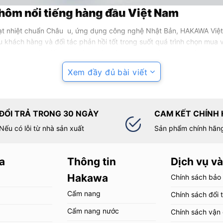
ôm nổi tiếng hàng đầu Việt Nam
t nhiệt chuẩn Châu u, ứng dụng công nghệ Nhật Bản, HAKAWA Việt 
 khách hàng và đối tác phản hồi tốt trong suốt quá trình chọn mua 
 đang cung cấp đến thị trường các dòng thang nhôm chính hãng như 
hơn so với các dòng thang dân dụng trên thị trường. Các sản phẩm
Xem đầy đủ bài viết
u chùi, thực hiện các công việc trên cao của người sử dụng.
nhất hiện nay
u gọn lại
ĐỔI TRẢ TRONG 30 NGÀY
CAM KẾT CHÍNH
 lại, có thể được điều chỉnh đến một độ cao tuỳ thích sao cho phù h
Nếu có lỗi từ nhà sản xuất
Sản phẩm chính hãn
ng rãi cho các công việc như sửa chữa, trang trí nội thất, lắp đặt 
a
Thông tin
Dịch vụ và
Hakawa
Chính sách bảo
Cẩm nang
Chính sách đổi 
Cẩm nang nước
Chính sách vận
tiến từ thang rút đơn, có thể linh hoạt biến hóa thành chiều cao v