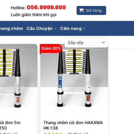
056.9999.699
Hotline:
Giỏ hàng
Luôn giảm thêm khi gọi
hang nhôm
Câu Chuyện
Cẩm nang
Giảm 20%
út đơn 5m
Thang nhôm rút đơn HAKAWA
150
HK-138