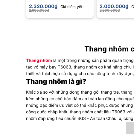
hạng
4.67
hạng
4.87
2.320.000
₫
2.000.000
₫
Giá niêm yết:
G
5 sao
5 sao
2.900.000
₫
2.500.000
₫
Thang nhôm c
Thang nhôm
là một trong những sản phẩm quan trọng v
tạo vỏ máy bay T6063, thang nhôm có khả năng chịu lự
thiết và thích hợp sử dụng cho các công trình xây dự
Thang nhôm là gì?
Khác xa so với những dòng thang gỗ, thang tre, thang 
kèm những cơ chế bảo đảm an toàn lao động cho người
những đặc điểm ưu việt có thể khắc phục được những
công cuộc nhập khẩu thang nhôm chất liệu T6063 với g
nhôm đáp ứng tiêu chuẩn SGS - An toàn Châu u, cũng n