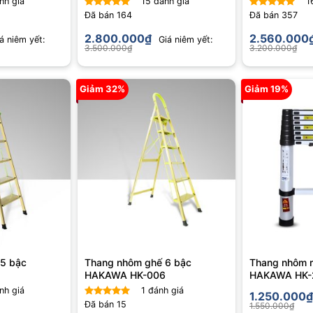
nh giá
15
đánh giá
1
Đã bán
164
Đã bán
357
Được xếp
Được xếp
hạng
4.87
hạng
4.81
2.800.000
₫
2.560.000
á niêm yết:
Giá niêm yết:
5 sao
5 sao
3.500.000
₫
3.200.000
₫
Giảm 32%
Giảm 19%
5 bậc
Thang nhôm ghế 6 bậc
Thang nhôm r
5
HAKAWA HK-006
HAKAWA HK-
nh giá
1
đánh giá
1.250.000
₫
Đã bán
15
1.550.000
₫
Được xếp