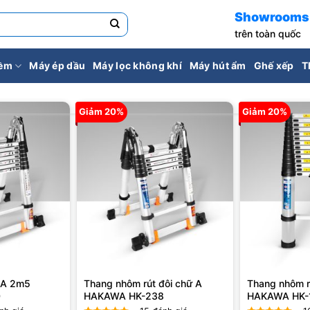
Showrooms
trên toàn quốc
iềm
Máy ép dầu
Máy lọc không khí
Máy hút ẩm
Ghế xếp
T
Giảm 20%
Giảm 20%
 A 2m5
Thang nhôm rút đôi chữ A
Thang nhôm r
0
HAKAWA HK-238
HAKAWA HK-