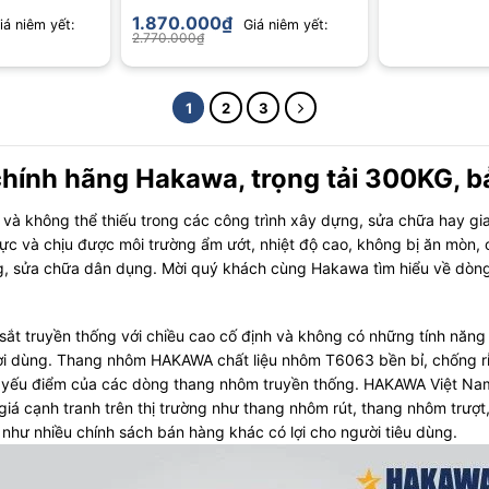
hạng
5.00
1.870.000
₫
iá niêm yết:
Giá niêm yết:
5 sao
2.770.000
₫
1
2
3
hính hãng Hakawa, trọng tải 300KG, b
à không thể thiếu trong các công trình xây dựng, sửa chữa hay gia
c và chịu được môi trường ẩm ướt, nhiệt độ cao, không bị ăn mòn,
ng, sửa chữa dân dụng. Mời quý khách cùng Hakawa tìm hiểu về dòn
sắt truyền thống với chiều cao cố định và không có những tính năng 
 dùng. Thang nhôm HAKAWA chất liệu nhôm T6063 bền bỉ, chống rỉ s
 yếu điểm của các dòng thang nhôm truyền thống. HAKAWA Việt Nam 
iá cạnh tranh trên thị trường như thang nhôm rút, thang nhôm trư
hư nhiều chính sách bán hàng khác có lợi cho người tiêu dùng.