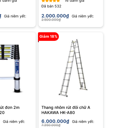
6
đánh giá
16
đánh giá
Đã bán
532
Được xếp
hạng
4.75
₫
2.000.000
₫
Giá niêm yết:
Giá niêm yết:
5 sao
2.500.000
₫
Giảm 18%
út đơn 2m
Thang nhôm rút đôi chữ A
20
HAKAWA HK-A80
6.000.000
₫
Giá niêm yết:
Giá niêm yết:
7.350.000
₫