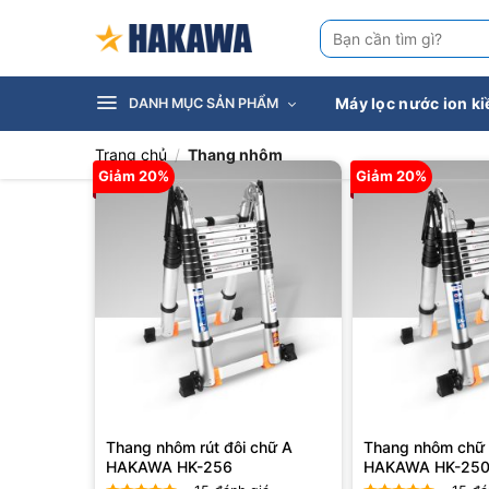
Bỏ
Tìm
qua
kiếm:
nội
dung
Máy lọc nước ion k
DANH MỤC SẢN PHẨM
Trang chủ
/
Thang nhôm
Giảm 20%
Giảm 20%
Thang nhôm rút đôi chữ A
Thang nhôm chữ
HAKAWA HK-256
HAKAWA HK-25