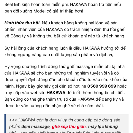
Seal linh kiện hoàn toàn miễn phí. HAKAWA hoàn trả tiền nếu
bạn đổi xuống Model có giá trị thấp hơn!
Hình thức thu hồi
: Nếu khách hàng không hài lòng về sản
phẩm, nhân viên của HAKAWA có trách nhiệm đến thu hồi ghế
về Công ty và không thu bất cứ khoản phí nào từ khách hàng.
Sự hài lòng của khách hàng luôn là điều HAKAWA hướng tới để
không ngừng nâng cao chất lượng sản phẩm và dịch vụ.
Hy vọng chương trình dùng thử ghế massage miễn phí tại nhà
của HAKAWA sẽ cho bạn những trải nghiệm tuyệt vời và có
được quyết định đúng đắn cho khoản đầu tư vào sức khỏe của
mình. Ngay bây giờ hãy gọi đến số hotline
0569 999 699
hoặc
truy cập vào website
HAKAWA
để biết thêm thông tin chi tiết.
Bạn cũng có thể ghé thăm trụ sở của HAKAWA để đăng ký và
được tư vấn hướng dẫn nhận ghế về nhà sớm nhất.
>>> HAKAWA còn là đơn vị uy tín cung cấp các dòng sản
phẩm
đệm massage
,
ghế xếp thư giãn
,
máy lọc không
khí
,…cao cấp chất lượng chuẩn Nhật Bản luôn được nhiều