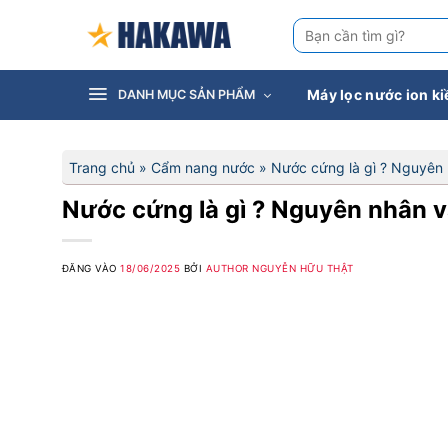
Bỏ
Tìm
qua
kiếm:
nội
dung
Máy lọc nước ion k
DANH MỤC SẢN PHẨM
Trang chủ
»
Cẩm nang nước
»
Nước cứng là gì ? Nguyên
Nước cứng là gì ? Nguyên nhân 
ĐĂNG VÀO
18/06/2025
BỞI
AUTHOR NGUYỄN HỮU THẬT