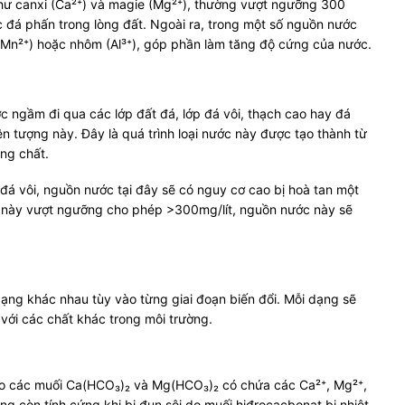
như canxi (Ca²⁺) và magie (Mg²⁺), thường vượt ngưỡng 300
ặc đá phấn trong lòng đất. Ngoài ra, trong một số nguồn nước
 (Mn²⁺) hoặc nhôm (Al³⁺), góp phần làm tăng độ cứng của nước.
 ngầm đi qua các lớp đất đá, lớp đá vôi, thạch cao hay đá
ện tượng này. Đây là quá trình loại nước này được tạo thành từ
ng chất.
đá vôi, nguồn nước tại đây sẽ có nguy cơ cao bị hoà tan một
on này vượt ngưỡng cho phép >300mg/lít, nguồn nước này sẽ
dạng khác nhau tùy vào từng giai đoạn biến đổi. Mỗi dạng sẽ
với các chất khác trong môi trường.
do các muối Ca(HCO₃)₂ và Mg(HCO₃)₂ có chứa các Ca²⁺, Mg²⁺,
g còn tính cứng khi bị đun sôi do muối hiđrocacbonat bị nhiệt