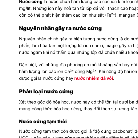
Nước cứng
là nước chứa hàm lượng cao các ion kim loại 
mg/lít. Những ion này hoà tan từ lớp đá vôi, thạch cao ho
còn có thể phát hiện thêm các ion như sắt (Fe²⁺), mangan
Nguyên nhân gây ra nước cứng
Nguyên nhân chính gây ra hiện tượng nước cứng là do nước
phấn, làm hòa tan một lượng lớn ion canxi, magie gây ra hi
nước ngầm khi nó thấm qua những lớp đá chứa nhiều khoá
Đặc biệt, với những địa phương có mỏ khoáng sản hay núi 
hàm lượng lớn các ion Ca²⁺ cùng Mg²⁺. Khi nồng độ hai i
được gọi là nước cứng hay
nước nhiễm đá vôi
.
Phân loại nước cứng
Xét theo góc độ hóa học, nước này có thể tồn tại dưới ba 
mang công thức hóa học riêng, thay đổi theo sự tương tác 
Nước cứng tạm thời
Nước cứng tạm thời còn được gọi là “độ cứng cacbonat” 
HCO₃⁻ gây nên. Nước cứng tạm thời có đặc điểm là sẽ khôn