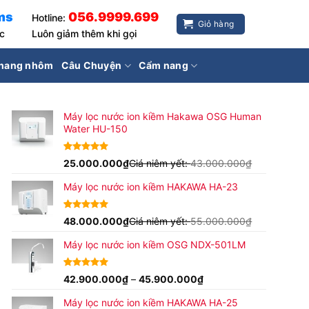
ms
056.9999.699
Hotline:
Giỏ hàng
ốc
Luôn giảm thêm khi gọi
hang nhôm
Câu Chuyện
Cẩm nang
Máy lọc nước ion kiềm Hakawa OSG Human
Water HU-150
4.94
17
25.000.000
trên 5
₫
Giá niêm yết:
43.000.000
₫
dựa trên
đánh giá
Máy lọc nước ion kiềm HAKAWA HA-23
5.00
16
48.000.000
trên 5
₫
Giá niêm yết:
55.000.000
₫
dựa trên
đánh giá
Máy lọc nước ion kiềm OSG NDX-501LM
Khoảng
4.96
24
42.900.000
trên 5
₫
–
45.900.000
₫
dựa trên
giá:
đánh giá
Máy lọc nước ion kiềm HAKAWA HA-25
từ