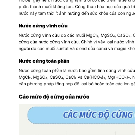
phân thành muối không tan. Công thức hóa học của quá tr
nước này tạm thời ít ảnh hưởng đến sức khỏe của con ngườ
Nước cứng vĩnh cửu
Nước cứng vĩnh cửu do các muối MgCl₂, MgSO₄, CaSO₄, CaC
cứng của nước cứng vĩnh cửu. Chính vì vậy loại nước vĩnh
người do các muối sunfat và clorid của canxi và magie khô
Nước cứng toàn phần
Nước cứng toàn phần là nước bao gồm tính cứng vĩnh cửu 
MgCl₂, MgSO₄, CaSO₄, CaCl₂ và Ca(HCO₃)₂, Mg(HCO₃)₂. Nướ
cần phương pháp tổng hợp để loại bỏ hoàn toàn các ion g
Các mức độ cứng của nước