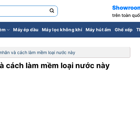
Showroo
trên toàn qu
iềm
Máy ép dầu
Máy lọc không khí
Máy hút ẩm
Ghế xếp
T
 nhân và cách làm mềm loại nước này
và cách làm mềm loại nước này