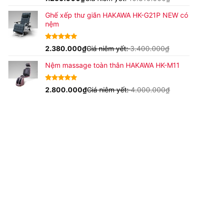
dựa trên
đánh giá
Ghế xếp thư giãn HAKAWA HK-G21P NEW có
nệm
4.93
15
2.380.000
trên 5
₫
Giá niêm yết:
3.400.000
₫
dựa trên
đánh giá
Nệm massage toàn thân HAKAWA HK-M11
4.63
16
2.800.000
trên
₫
Giá niêm yết:
4.000.000
₫
5 dựa trên
đánh giá