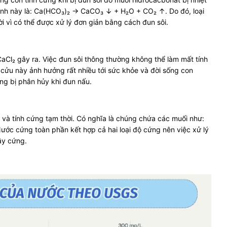
ình này là: Ca(HCO₃)₂ → CaCO₃ ↓ + H₂O + CO₂ ↑. Do đó, loại
i vì có thể được xử lý đơn giản bằng cách đun sôi.
l₂ gây ra. Việc đun sôi thông thường không thể làm mất tính
 cửu này ảnh hưởng rất nhiều tới sức khỏe và đời sống con
ng bị phân hủy khi đun nấu.
và tính cứng tạm thời. Có nghĩa là chúng chứa các muối như:
c cứng toàn phần kết hợp cả hai loại độ cứng nên việc xử lý
ây cứng.