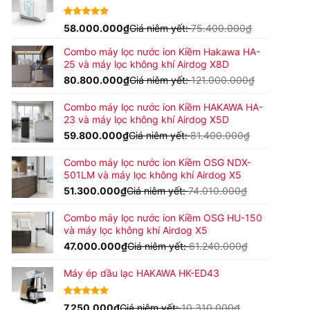
42.900.000₫
đến
4.92
24
58.000.000
trên 5
₫
Giá niêm yết:
75.400.000
₫
45.900.000₫
dựa trên
đánh giá
Combo máy lọc nước ion Kiềm Hakawa HA-
25 và máy lọc không khí Airdog X8D
80.800.000
₫
Giá niêm yết:
121.000.000
₫
Combo máy lọc nước ion Kiềm HAKAWA HA-
23 và máy lọc không khí Airdog X5D
59.800.000
₫
Giá niêm yết:
81.400.000
₫
Combo máy lọc nước ion Kiềm OSG NDX-
501LM và máy lọc không khí Airdog X5
51.300.000
₫
Giá niêm yết:
74.010.000
₫
Combo máy lọc nước ion Kiềm OSG HU-150
và máy lọc không khí Airdog X5
47.000.000
₫
Giá niêm yết:
61.240.000
₫
Máy ép dầu lạc HAKAWA HK-ED43
4.80
15
7.250.000
trên 5
₫
Giá niêm yết:
10.310.000
₫