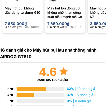
Máy hút bụi không
Máy hút bụi động cơ
Máy hút b
dây dạng tự đứng G10
không chổi than công
không dâ
suất siêu mạnh mẽ G8
K7
7.650.000
₫
7.650.000
₫
3.550.0
Giá niêm yết:
8.350.000
₫
Giá niêm yết:
8.350.000
₫
Giá niêm yế
16 đánh giá cho
Máy hút bụi lau nhà thông minh
AIRDOG GT810
4.6
ĐÁNH GIÁ TRUNG BÌNH
Các chức năng thông minh được cải tiến hơn so với
những dòng máy truyền thống
62%
| 10 đánh giá
5
Đế máy tích hợp chức năng tự làm sạch và sạc
37%
| 6 đánh giá
4
Máy hút bụi thông minh Airdog
GT810 sở hữu hệ thống đế máy
0%
| 0 đánh giá
3
được trang bị chức năng tự làm sạch, sản phẩm có thể tự loại bỏ