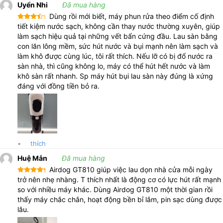
Uyển Nhi
Đã mua hàng
Dùng rồi mới biết, máy phun rửa theo điểm cố định
Được
tiết kiệm nước sạch, không cần thay nước thường xuyên, giúp
xếp
làm sạch hiệu quả tại những vết bẩn cứng đầu. Lau sàn bằng
hạng
4
5 sao
con lăn lông mềm, sức hút nước và bụi mạnh nên làm sạch và
làm khô được cùng lúc, tôi rất thích. Nếu lỡ có bị đổ nước ra
sàn nhà, thì cũng không lo, máy có thể hút hết nước và làm
khô sàn rất nhanh. Sp máy hút bụi lau sàn này đúng là xứng
đáng với đồng tiền bỏ ra.
•
thích
Huệ Mẫn
Đã mua hàng
Airdog GT810 giúp việc lau dọn nhà cửa mỗi ngày
Được xếp
trở nên nhẹ nhàng. T thích nhất là động cơ có lực hút rất mạnh
hạng
5
5
so với nhiều máy khác. Dùng Airdog GT810 một thời gian rồi
sao
thấy máy chắc chắn, hoạt động bền bỉ lắm, pin sạc dùng được
lâu.