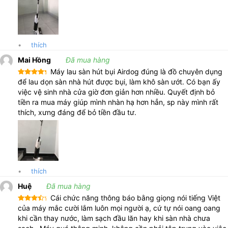
•
thích
Mai Hồng
Đã mua hàng
Máy lau sàn hút bụi Airdog đúng là đồ chuyên dụng
Được xếp
để lau dọn sàn nhà hút được bụi, làm khô sàn ướt. Có bạn ấy
hạng
5
5
việc vệ sinh nhà cửa giờ đơn giản hơn nhiều. Quyết định bỏ
sao
tiền ra mua máy giúp mình nhàn hạ hơn hẳn, sp này mình rất
thích, xưng đáng để bỏ tiền đầu tư.
•
thích
Huệ
Đã mua hàng
Cái chức năng thông báo bằng giọng nói tiếng Việt
Được
của máy mắc cười lắm luôn mọi người ạ, cứ tự nói oang oang
xếp
khi cần thay nước, làm sạch đầu lăn hay khi sàn nhà chưa
hạng
4
5 sao