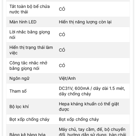
Tắt toàn bộ bể chứa
CÓ
nước thải
Màn hình LED
Hiển thị năng lượng còn lại
Lời nhắc bằng giọng
CÓ
Sản phẩm bao gồm 4 chức năng làm sạch, thay thế các loại chổi
nói
quét, chổi lau, chổi gom vùng nước bẩn, sọt rác, xô giặt cây lau
Hiển thị trạng thái làm
nhà, mọi công việc làm sạch sàn nhà đều được tự động hóa với
CÓ
việc
các chức năng nổi bật, cụ thể như sau: chức năng quét sàn nhà,
chức năng lau nhà khô và ướt, cơ chế tự làm sạch bằng đế sạc…
Công tắc nhắc nhở
CÓ
bằng giọng nói
Thiết kế hiện đại, dễ dàng sử dụng
Ngôn ngữ
Việt/Anh
Thiết kế màn hình Led tinh tế và hiện đại
DC31V, 600mA / dây dài 1.5 mét,
Tham số
Tích hợp thiết kế màn hình LED vô cùng tinh tế và hiện đại được
dây chống cháy
hiển thị bằng 2 ngôn ngữ Việt/Anh, máy hút bụi thông minh có
Hepa kháng khuẩn có thể giặt
thể giúp người dùng quan sát và điều chỉnh các chức năng của
Bộ lọc khí
được
máy một cách dễ dàng và thuận tiện nhất, chẳng hạn như: Chức
năng hiển thị năng lượng còn lại của pin, chế độ hoạt động của
Bọt xốp chống cháy
Bọt xốp chống cháy
máy (chế độ tiêu chuẩn hoặc chế độ tối đa), giúp bạn có thể
Máy chủ, tay cầm, đế, bộ chuyển
kiểm soát và sử dụng máy một cách dễ dàng.
Bảng kê hàng hóa
đổi, hướng dẫn sử dụng, bàn chải