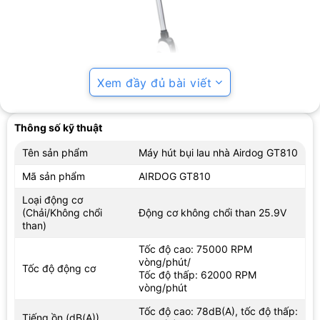
Xem đầy đủ bài viết
Thông số kỹ thuật
Tên sản phẩm
Máy hút bụi lau nhà Airdog GT810
Mã sản phẩm
AIRDOG GT810
Loại động cơ
(Chải/Không chổi
Động cơ không chổi than 25.9V
than)
Động cơ không chổi than cao cấp
Tốc độ cao: 75000 RPM
Được trang bị động cơ không chổi than cao cấp cùng công suất
vòng/phút/
Tốc độ động cơ
Tốc độ thấp: 62000 RPM
lên đến 170W, máy hút bụi GT810 sở hữu công suất cực kỳ cao.
vòng/phút
Tuổi thọ của động cơ không chổi than dường như dài hơn, giúp
bạn có thể sử dụng máy hút bụi lau sàn GT810 trong thời gian
Tốc độ cao: 78dB(A), tốc độ thấp:
Tiếng ồn (dB(A))