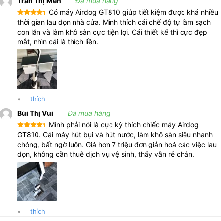
Trần Thị Mến
Đã mua hàng
tưởng tuyệt đối trong suốt quá trình sử dụng Máy hút bụi lau nhà
Có máy Airdog GT810 giúp tiết kiệm được khá nhiều
3 trong 1 Airdog GT810. Nếu quý khách có nhu cầu và mong
Được xếp
thời gian lau dọn nhà cửa. Minh thích cái chế độ tự làm sạch
hạng
5
5
muốn được tư vấn thêm về sản phẩm, xin vui lòng liên hệ với
con lăn và làm khô sàn cực tiện lợi. Cái thiết kế thì cực đẹp
sao
chúng tôi qua thông tin sau để được hỗ trợ một cách tốt nhất.
mắt, nhìn cái là thích liền.
•
thích
Bùi Thị Vui
Đã mua hàng
Mình phải nói là cực kỳ thích chiếc máy Airdog
Được xếp
GT810. Cái máy hút bụi và hút nước, làm khô sàn siêu nhanh
hạng
5
5
chóng, bất ngờ luôn. Giá hơn 7 triệu đơn giản hoá các việc lau
sao
dọn, không cần thuê dịch vụ vệ sinh, thấy vẫn rẻ chán.
•
thích