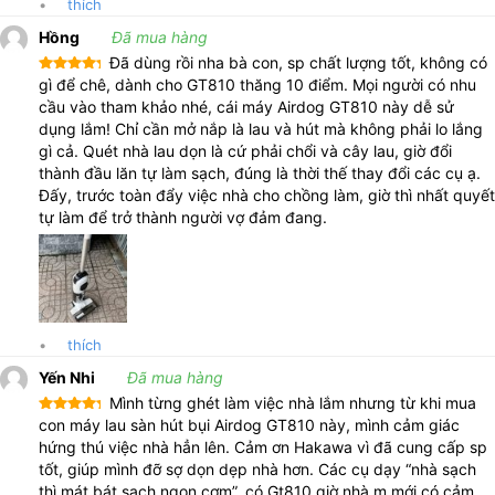
•
thích
Hồng
Đã mua hàng
Đã dùng rồi nha bà con, sp chất lượng tốt, không có
Được xếp
gì để chê, dành cho GT810 thăng 10 điểm. Mọi người có nhu
hạng
5
5
cầu vào tham khảo nhé, cái máy Airdog GT810 này dễ sử
sao
dụng lắm! Chỉ cần mở nắp là lau và hút mà không phải lo lắng
gì cả. Quét nhà lau dọn là cứ phải chổi và cây lau, giờ đổi
thành đầu lăn tự làm sạch, đúng là thời thế thay đổi các cụ ạ.
Đấy, trước toàn đẩy việc nhà cho chồng làm, giờ thì nhất quyết
tự làm để trở thành người vợ đảm đang.
•
thích
Yến Nhi
Đã mua hàng
Đây thực sự là một chiếc máy hút bụi cầm tay đa năng sở hữu
thiết kế cải tiến, với vô số chức năng tích hợp thông minh như hệ
Mình từng ghét làm việc nhà lắm nhưng từ khi mua
Được xếp
con máy lau sàn hút bụi Airdog GT810 này, mình cảm giác
thống màn hình hiển thị trực quan trang thái sạc, trạng thái hoạt
hạng
5
5
hứng thú việc nhà hẳn lên. Cảm ơn Hakawa vì đã cung cấp sp
sao
động, cùng chức năng giọng nói bằng tiếng việt. Phù hợp với bất
tốt, giúp mình đỡ sợ dọn dẹp nhà hơn. Các cụ dạy “nhà sạch
cứ đối tượng nào, từ người lớn tuổi đến các cô chú giúp việc, chị
thì mát bát sạch ngon cơm”, có Gt810 giờ nhà m mới có cảm