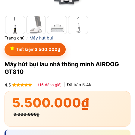
Trang chủ
Máy hút bụi
/
Tiết kiệm
3.500.000
₫
Máy hút bụi lau nhà thông minh AIRDOG
GT810
Đã bán
5.4k
4.6
(
16
đánh giá)
4.6
16
trên 5
dựa trên
5.500.000
₫
đánh giá
9.000.000
₫