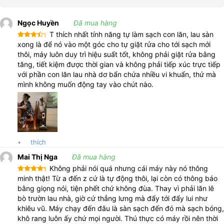
Tích hợp giọng nói tiếng việt giúp sử dụng dễ dàng
Ngọc Huyền
Đã mua hàng
Tính năng giọng nói tiếng Việt của máy hút bụi GT810 thực sự là
T thích nhất tính năng tự làm sạch con lăn, lau sàn
một sự lựa chọn vô cùng cải tiến. Ở tính năng này, người dùng có
Được
xong là để nó vào một góc cho tự giặt rửa cho tới sạch mới
thể kiểm soát được quá trình hoạt động và sử dụng máy một
xếp
thôi, máy luôn duy trì hiệu suất tốt, không phải giặt rửa bằng
hạng
4
cách dễ dàng, không lo bỏ sót bất kỳ thông báo nào từ máy,
5 sao
tăng, tiết kiệm được thời gian và không phải tiếp xúc trực tiếp
chẳng hạn như thông báo bình chứa đã đến thời điểm cần được
với phần con lăn lau nhà dơ bẩn chứa nhiều vi khuẩn, thứ mà
cấp đầy nước.
mình không muốn động tay vào chút nào.
Máy hút bụi GT810 là sản phẩm được thiết kế đơn giản và dễ sử
dụng, với chức năng giọng nói tiếng việt đi kèm, bạn có thể linh
hoạt điều chỉnh chế độ hoạt động của máy một cách dễ dàng và
chính xác. Đây thực sự là một dòng máy hút bụi lau sàn đặc biệt
•
thích
phù hợp với người lớn tuổi, các cô chú giúp việc, chị em nội trợ,
kể cả các quý ông cũng có thể linh hoạt chủ động giúp vợ, mẹ
Mai Thị Nga
Đã mua hàng
của mình quét lau nhà cửa, trẻ em trên 6 tuổi có thể tự chủ giúp
Không phải nói quá nhưng cái máy này nó thông
bố mẹ trong việc lau chùi, quét dọn các phòng trong nhà.
Được xếp
minh thật! Từ a đến z cứ là tự động thôi, lại còn có thông báo
hạng
5
5
bằng giọng nói, tiện phết chứ không đùa. Thay vì phải lăn lê
sao
Ứng dụng và lợi ích của Máy hút bụi Airdog GT810
bò trườn lau nhà, giờ cứ thẳng lưng mà đẩy tới đẩy lui như
khiêu vũ. Máy chạy đến đâu là sàn sạch đến đó mà sạch bóng,
Máy hút bụi đa năng tự động và có thể sạc GT810 là một sản
khô rang luôn ấy chứ mọi người. Thú thực có máy rồi nên thời
phẩm tiện lợi trong việc làm sạch mọi bề mặt một cách vô cùng