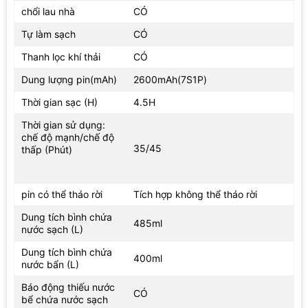
tốn nhiều công sức cho việc nhún chổi lau vào nước để làm ướt
chổi lau nhà
CÓ
chổi lau nhà theo cách thông thường nữa. Điều bạn cần làm chỉ
Tự làm sạch
CÓ
đơn giản là thêm nước sạch trước khi hút và đổ nước thải ra sau
khi hút, vô cùng đơn giản và tiện lợi.
Thanh lọc khí thải
CÓ
Dung lượng pin(mAh)
2600mAh(7S1P)
Thời gian sạc (H)
4.5H
Thời gian sử dụng:
chế độ mạnh/chế độ
35/45
thấp (Phút)
pin có thể tháo rời
Tích hợp không thể tháo rời
Dung tích bình chứa
485ml
nước sạch (L)
Dung tích bình chứa
400ml
nước bẩn (L)
Báo động thiếu nước
CÓ
bể chứa nước sạch