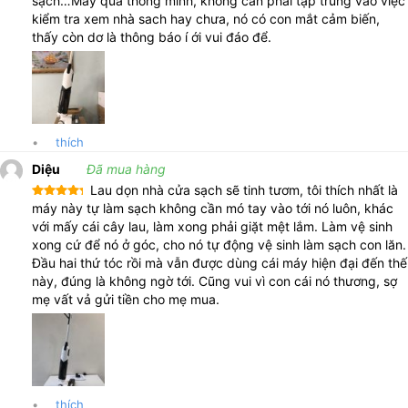
sạch…Máy quá thông minh, không cần phải tập trung vào việc
kiểm tra xem nhà sach hay chưa, nó có con mắt cảm biến,
thấy còn dơ là thông báo í ới vui đáo để.
•
thích
Diệu
Đã mua hàng
Lau dọn nhà cửa sạch sẽ tinh tươm, tôi thích nhất là
Được xếp
máy này tự làm sạch không cần mó tay vào tới nó luôn, khác
hạng
5
5
với mấy cái cây lau, làm xong phải giặt mệt lắm. Làm vệ sinh
sao
xong cứ để nó ở góc, cho nó tự động vệ sinh làm sạch con lăn.
Đầu hai thứ tóc rồi mà vẫn được dùng cái máy hiện đại đến thế
này, đúng là không ngờ tới. Cũng vui vì con cái nó thương, sợ
mẹ vất vả gửi tiền cho mẹ mua.
•
thích