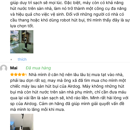
giúp duy trì sạch sẽ mọi lúc. Đặc biệt, máy còn có khả năng
hút nước trên sàn nhà, làm nó trở thành một công cụ đa năng
và hiệu quả cho việc vệ sinh. Đối với những người có nhà có
cầu thang hoặc khó dùng robot hút bụi, thì mình thấy đây là sự
lựa chọn tốt.
•
thích
Mai
Đã mua hàng
Nhà mình ở căn hộ nên lâu lâu bị mưa tạt vào nhà,
Được xếp
phải lau dọn rất sợ, may mà ông xã đã tìm mua cho mình một
hạng
5
5
chiếc máy lau sàn hút bụi của Airdog. Máy không những hút
sao
bụi mà còn hút nước trên sàn nhà phụ mình, chỉ cần đưa máu
qua lại vài lần là sàn sạch sẽ, khô ráo liền. Mình rất hài lòng với
sp của Airdog. Cảm ơn hãng đã giúp mình giải quyết vấn đề
mà mình lo lắng mỗi khi mưa.