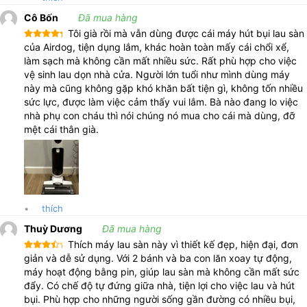
Cô Bốn
Đã mua hàng
Tôi già rồi mà vẫn dùng được cái máy hút bụi lau sàn
Được xếp
của Airdog, tiện dụng lắm, khác hoàn toàn mấy cái chổi xể,
hạng
5
5
làm sạch mà không cần mất nhiều sức. Rất phù hợp cho việc
sao
vệ sinh lau dọn nhà cửa. Người lớn tuổi như mình dùng máy
này mà cũng không gặp khó khăn bất tiện gì, không tốn nhiều
sức lực, được làm việc cảm thấy vui lắm. Bà nào đang lo việc
nhà phụ con cháu thì nói chúng nó mua cho cái mà dùng, đỡ
mệt cái thân già.
•
thích
Thuỳ Dương
Đã mua hàng
Thích máy lau sàn này vì thiết kế đẹp, hiện đại, đơn
Được
giản và dễ sử dụng. Với 2 bánh và ba con lăn xoay tự động,
xếp
máy hoạt động bằng pin, giúp lau sàn mà không cần mất sức
hạng
4
5 sao
đẩy. Có chế độ tự đứng giữa nhà, tiện lợi cho việc lau và hút
bụi. Phù hợp cho những người sống gần đường có nhiều bụi,