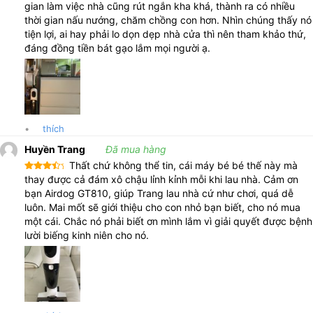
gian làm việc nhà cũng rút ngắn kha khá, thành ra có nhiều
tiết kiệm thời gian và đạt hiệu quả cao. Sẵn sàng làm sạch mọi
thời gian nấu nướng, chăm chồng con hơn. Nhìn chúng thấy nó
loại sàn như: sàn gỗ, sàn gạch, sàn đá, thảm trải sàn và cả các
tiện lợi, ai hay phải lo dọn dẹp nhà cửa thì nên tham khảo thứ,
khe hẹp giữa các vật dụng, dễ dàng loại bỏ bụi bẩn và vi khuẩn
đáng đồng tiền bát gạo lắm mọi người ạ.
khó chịu không mong muốn, mang đến cho bạn một không gian
sinh hoạt sạch sẽ, mát mẻ, trên cả tuyệt vời.
Là một chiếc máy sở hữu tính năng 3 trong 1, vừa hút bụi trên
các bề mặt khô và ướt, vừa lau nhà, hơn nữa còn tích hợp kèm
•
thích
cơ chế tự làm sạch con lăn bằng đế máy, đây thực sự là sản
Huyền Trang
Đã mua hàng
phẩm hút bụi lau nhà tiện dụng, tiết kiệm thời gian cho bất cứ ai
Thất chứ không thể tin, cái máy bé bé thế này mà
có công việc bận rộn và không có nhiều thì giờ để dọn dẹp nhà
Được
thay được cả đám xô chậu lỉnh kỉnh mỗi khi lau nhà. Cảm ơn
cửa. Giúp bạn tiết kiệm tối đa thời gian và công sức trong việc
xếp
bạn Airdog GT810, giúp Trang lau nhà cứ như chơi, quá dễ
hạng
4
làm sạch nhà so với việc sử dụng các loại máy hút bụi truyền
5 sao
luôn. Mai mốt sẽ giới thiệu cho con nhỏ bạn biết, cho nó mua
thống.
một cái. Chắc nó phải biết ơn mình lắm vì giải quyết được bệnh
lười biếng kinh niên cho nó.