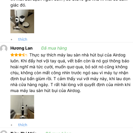
em nội trợ, đến cả những cánh đàn ông đều có thể giúp vợ đảm
giác đó.
đương việc nhà.
Chính sách bảo hành Máy hút bụi lau nhà Airdog
GT810 an tâm, tin cậy
Không dừng lại ở đó, chọn mua
máy hút bụi Airdog
GT810, quý
•
thích
khách hàng còn nhận được chính sách bảo hành đi kèm có lợi
nhất, những chính sách này chính là điều mà Airdog muốn gửi
Hương Lan
Đã mua hàng
trao đến quý khách thân thương, giúp mang lại sự an tâm đến
Thực sự thích máy lau sàn nhà hút bụi của Airdog
Được
luôn. Khi đẩy hơi vội tay quá, vết bẩn còn là nó gọi thông báo
quý khách trong suốt quá trình sử dụng.
xếp
hoài nghĩ mà tức cười, muốn quơ qua, bỏ sót nó cũng không
hạng
4
5 sao
chịu, không còn mất công nhìn trước ngó sau vì máy tự nhận
Bảo hành lên đến 12 tháng, thủ tục bảo hành nhanh chóng,
định bụi bẩn giùm rồi. T cảm thấy vui với máy này, khi lau dọn
tiện lợi.
nhà cửa hàng ngày. T rất hài lòng với quyết định của mình khi
Bao đổi trả trong 30 ngày – 1 đổi 1 miễn phí nếu gặp lỗi từ nhà
mua máy lau sàn hút bụi của Airdog.
sản xuất
Kiểm tra hàng trước khi thanh toán
Giao hàng nhanh khắp 64 tỉnh thành
Với những chính sách bán hàng vô cùng có lợi cho quý khách
•
thích
hàng, chúng tôi cam kết mang đến quý khách sự hài lòng và tin