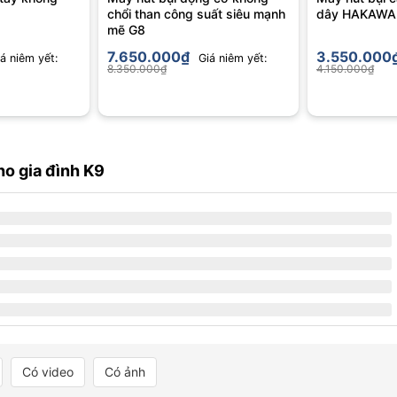
chổi than công suất siêu mạnh
dây HAKAWA
mẽ G8
7.650.000
₫
3.550.000
á niêm yết:
Giá niêm yết:
8.350.000
₫
4.150.000
₫
ho gia đình K9
Có video
Có ảnh