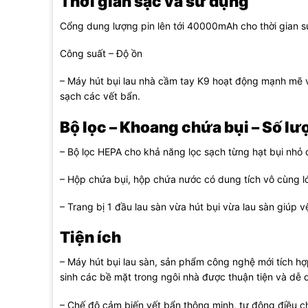
Thời gian sạc và sử dụng
Cổng dung lượng pin lên tới 40000mAh cho thời gian sử
Công suất – Độ ồn
– Máy hút bụi lau nhà cầm tay K9 hoạt động mạnh mẽ v
sạch các vết bẩn.
Bộ lọc – Khoang chứa bụi – Số lư
– Bộ lọc HEPA cho khả năng lọc sạch từng hạt bụi nhỏ 
– Hộp chứa bụi, hộp chứa nước có dung tích vô cùng lớn
– Trang bị 1 đầu lau sàn vừa hút bụi vừa lau sàn giúp v
Tiện ích
– Máy hút bụi lau sàn, sản phẩm công nghệ mới tích hợp
sinh các bề mặt trong ngôi nhà được thuận tiện và dễ 
– Chế độ cảm biến vết bẩn thông minh, tự động điều c