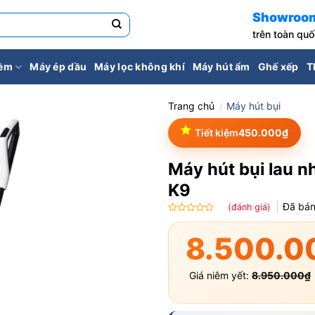
Showroo
trên toàn qu
iềm
Máy ép dầu
Máy lọc không khí
Máy hút ẩm
Ghế xếp
T
Trang chủ
Máy hút bụi
/
Tiết kiệm
450.000
₫
Máy hút bụi lau n
K9
Đã bá
(đánh giá)
Được
xếp
8.500.0
hạng
0.0
5
Giá niêm yết:
8.950.000
₫
sao