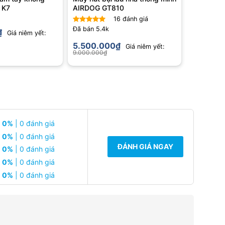
 K7
AIRDOG GT810
16
đánh giá
Đã bán
5.4k
₫
Được xếp
Giá niêm yết:
hạng
4.63
5.500.000
₫
Giá niêm yết:
5 sao
9.000.000
₫
0%
| 0 đánh giá
0%
| 0 đánh giá
ĐÁNH GIÁ NGAY
0%
| 0 đánh giá
0%
| 0 đánh giá
0%
| 0 đánh giá