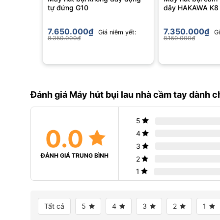
tự đứng G10
dây HAKAWA K8
7.650.000
₫
7.350.000
₫
Giá niêm yết:
Gi
8.350.000
₫
8.150.000
₫
Đánh giá Máy hút bụi lau nhà cầm tay dành c
5
0.0
4
3
ĐÁNH GIÁ TRUNG BÌNH
2
1
Tất cả
5
4
3
2
1