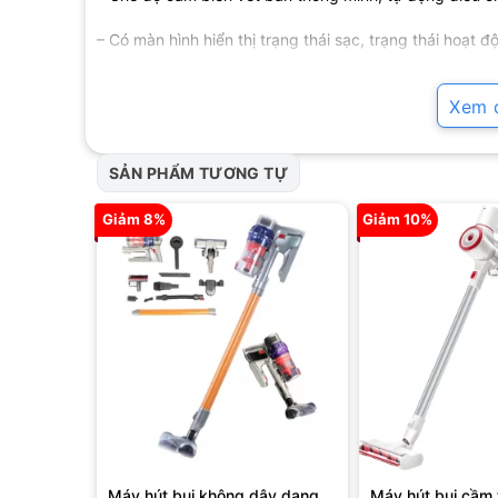
– Có màn hình hiển thị trạng thái sạc, trạng thái hoạt đ
Máy hút bụi lau sàn K9 với thiết kế 2 trong 1, công suất
Xem đ
tính năng hiện đại, chắc hẳn sẽ là 1 trợ thủ đắc lực hỗ
SẢN PHẨM TƯƠNG TỰ
Giảm 8%
Giảm 10%
Máy hút bụi không dây dạng
Máy hút bụi cầm