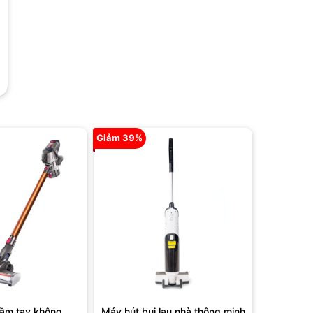
Giảm 39%
cầm tay không
Máy hút bụi lau nhà thông minh