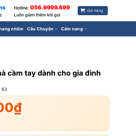
ms
056.9999.699
Hotline:
Giỏ hàng
ốc
Luôn giảm thêm khi gọi
hang nhôm
Câu Chuyện
Cẩm nang
hà cầm tay dành cho gia đình
n
63
00
₫