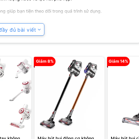
ộng giúp bạn tiện theo dõi trong quá trình sử dụng.
 lớn với dung lượng pin lớn cho thời gian sử dụng lâu, trang bị nhiều
ầy đủ bài viết
 trợ bạn dọn dẹp nhà cửa hiệu quả hơn.
Giảm 8%
Giảm 14%
 tay không
Máy hút bụi động cơ không
Máy hút bụi 