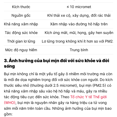
Kích thước
≤ 10 micromet
Nguồn gốc
Khí thải xe cộ, xây dựng, đốt rác thải
Khả năng xâm nhập
Xâm nhập vào đường hô hấp trên
Tác động sức khỏe
Kích ứng mắt, mũi, họng, gây hen suyễn
Thời gian lơ lửng
Lơ lửng trong không khí ít hơn so với PM2.5
Mức độ nguy hiểm
Trung bình
3. Ảnh hưởng của bụi mịn đối với sức khỏe và đời
sống
Bụi mịn không chỉ là một yếu tố gây ô nhiễm môi trường mà còn
là mối đe dọa nghiêm trọng đối với sức khỏe con người. Do kích
thước siêu nhỏ (thường dưới 2.5 micromet), bụi mịn (PM2.5) có
khả năng xâm nhập sâu vào hệ hô hấp và máu, gây ra nhiều
tác động tiêu cực đến sức khỏe. Theo
Tổ chức Y tế Thế giới
(WHO)
, bụi mịn là nguyên nhân gây ra hàng triệu ca tử vong
sớm mỗi năm trên toàn cầu. Những ảnh hưởng của bụi mịn bao
gồm: