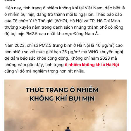
Hiện nay, tình trạng ô nhiễm không khí tại Việt Nam, đặc biệt là
ô nhiễm bụi mịn, đang trở thành mối lo ngại lớn. Theo báo cáo
của Tổ chức Y tế Thế giới (WHO), Hà Nội và TP. Hồ Chí Minh
thường xuyên nằm trong danh sách những thành phố có nồng
độ bụi mịn PM2.5 cao nhất khu vực Đông Nam Á.
Năm 2023, chỉ số PM2.5 trung bình ở Hà Nội là 40 µg/m³, cao
hơn nhiều so với mức giới hạn 25 µg/m³ mà WHO khuyến nghị
để đảm bảo sức khỏe cộng đồng. Không chỉ năm 2023 mà
những năm gần đây, tình trạng
ô nhiễm không khí ở Hà Nội
cũng vì đó mà nghiêm trọng hơn rất nhiều.