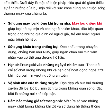
cấp thiết. Dưới đây là một số biện pháp hiệu quả để giảm thiểu
sự ảnh hưởng của bụi mịn đối với sức khỏe cũng như cuộc sống
thường ngày của chúng ta.
Sử dụng máy lọc không khí trong nhà:
Máy lọc không khí
giúp loại bỏ bụi mịn và các hạt ô nhiễm khác, đặc biệt quan
trọng cho những gia đình có người già, trẻ em hoặc người
mắc bệnh hô hấp.
Sử dụng khẩu trang chống bụi:
Đeo khẩu trang chuyên
dụng, chẳng hạn như N95, giúp ngăn chặn bụi mịn xâm
nhập vào cơ thể qua đường hô hấp.
Hạn chế ra ngoài vào những ngày ô nhiễm cao:
Theo dõi
chỉ số chất lượng không khí và hạn chế hoạt động ngoài trời
khi mức bụi mịn vượt ngưỡng an toàn.
Vệ sinh nhà cửa thường xuyên:
Dọn dẹp và hút bụi thường
xuyên để loại bỏ bụi mịn tích tụ trong không gian sống, đặc
biệt là những nơi khó tiếp cận.
Đảm bảo thông gió tốt trong nhà:
Mở cửa sổ vào những
ngày chất lượng không khí tốt và sử dụng hệ thống thông