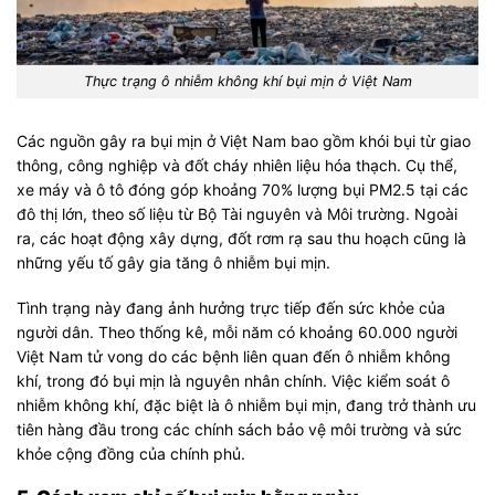
Thực trạng ô nhiễm không khí bụi mịn ở Việt Nam
Các nguồn gây ra bụi mịn ở Việt Nam bao gồm khói bụi từ giao
thông, công nghiệp và đốt cháy nhiên liệu hóa thạch. Cụ thể,
xe máy và ô tô đóng góp khoảng 70% lượng bụi PM2.5 tại các
đô thị lớn, theo số liệu từ Bộ Tài nguyên và Môi trường. Ngoài
ra, các hoạt động xây dựng, đốt rơm rạ sau thu hoạch cũng là
những yếu tố gây gia tăng ô nhiễm bụi mịn.
Tình trạng này đang ảnh hưởng trực tiếp đến sức khỏe của
người dân. Theo thống kê, mỗi năm có khoảng 60.000 người
Việt Nam tử vong do các bệnh liên quan đến ô nhiễm không
khí, trong đó bụi mịn là nguyên nhân chính. Việc kiểm soát ô
nhiễm không khí, đặc biệt là ô nhiễm bụi mịn, đang trở thành ưu
tiên hàng đầu trong các chính sách bảo vệ môi trường và sức
khỏe cộng đồng của chính phủ.