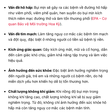
Vấn đề hô hấp:
Bụi mịn sẽ gây ra các bệnh về đường hô hấp
như viêm phổi, viêm phế quản, hen suyễn do bụi mịn kích
thích niêm mạc đường thở và làm tổn thương phổi (
EPA – Cơ
quan Bảo vệ Môi trường Hoa Kỳ
).
Vấn đề tim mạch:
Làm tăng nguy cơ mắc các bệnh tim mạch
và đột quỵ, đặc biệt ở những người có tiền sử bệnh lý nền.
Kích ứng giác quan:
Gây kích ứng mắt, mũi và cổ họng, dẫn
đến cảm giác khó chịu, giảm khả năng tập trung và làm việc
hiệu quả.
Ảnh hưởng đến sức khỏe:
Đặc biệt ảnh hưởng nghiêm trọng
đến người già, trẻ em và những người có bệnh nền, do hệ
miễn dịch yếu hơn khiến họ dễ bị tổn thương hơn.
Chất lượng không khí giảm:
Khi nồng độ bụi mịn trong
không khí tăng cao, chất lượng không khí sẽ bị suy giảm
nghiêm trọng. Từ đó, không chỉ ảnh hưởng đến sức khỏe hô
hấp mà còn tăng nguy cơ mắc các bệnh mãn tính.