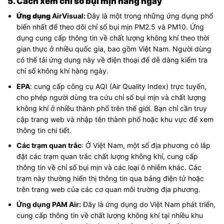
5. Cách xem chỉ số bụi mịn hằng ngày
Ứng dụng
AirVisual:
Đây là một trong những ứng dụng phổ
biến nhất để theo dõi chỉ số bụi mịn PM2.5 và PM10. Ứng
dụng cung cấp thông tin về chất lượng không khí theo thời
gian thực ở nhiều quốc gia, bao gồm Việt Nam. Người dùng
có thể tải ứng dụng này về điện thoại để dễ dàng kiểm tra
chỉ số không khí hàng ngày.
EPA
: cung cấp công cụ AQI (Air Quality Index) trực tuyến,
cho phép người dùng tra cứu chỉ số bụi mịn và chất lượng
không khí ở nhiều thành phố trên thế giới. Bạn chỉ cần truy
cập trang web và nhập tên thành phố hoặc khu vực để xem
thông tin chi tiết.
Các trạm quan trắc
: Ở Việt Nam, một số địa phương có lắp
đặt các trạm quan trắc chất lượng không khí, cung cấp
thông tin về chỉ số bụi mịn và các loại ô nhiễm khác. Các
trạm này thường hiển thị thông tin qua bảng điện tử hoặc
trên trang web của các cơ quan môi trường địa phương.
Ứng dụng PAM Air:
Đây là ứng dụng do Việt Nam phát triển,
cung cấp thông tin về chất lượng không khí tại nhiều khu