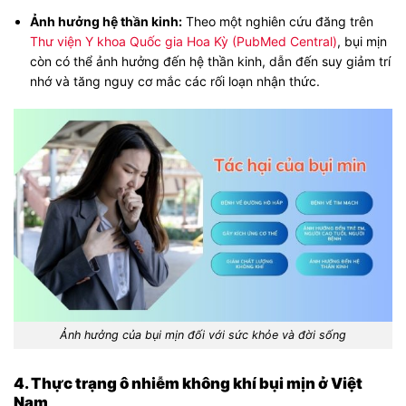
Ảnh hưởng hệ thần kinh:
Theo một nghiên cứu đăng trên
Thư viện Y khoa Quốc gia Hoa Kỳ (PubMed Central)
, bụi mịn
còn có thể ảnh hưởng đến hệ thần kinh, dẫn đến suy giảm trí
nhớ và tăng nguy cơ mắc các rối loạn nhận thức.
Ảnh hưởng của bụi mịn đối với sức khỏe và đời sống
4. Thực trạng ô nhiễm không khí bụi mịn ở Việt
Nam