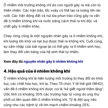
Ô nhiễm môi trường không chỉ do con người gây ra mà còn từ
thiên nhiên. Các trận bão, lốc xoáy có thể tạo ra lượng lớn rác
rưởi. Các trận động đất và núi lửa phun trào cũng gây ra vấn
đề ô nhiễm không khí và nước bằng cách thải ra khí độc và
chất gây ô nhiễm khác.
Cháy rừng cũng là một nguyên nhân gây ra ô nhiễm không khí,
khi lượng lớn khói và hạt bụi được thải ra không khí. Cuối cùng,
sự xâm nhập của loài ngoại lai có thể gây ra ô nhiễm sinh học,
làm thay đổi cân bằng của hệ sinh thái tự nhiên.
Xem đầy đủ
nguyên nhân gây ô nhiễm không khí
4. Hậu quả của ô nhiễm không khí
Ô nhiễm không khí là hiện tượng môi trường bị thay đổi do khói
bụi, các chất hóa học, khí lạ. Theo Tổ chức Y tế thế giới (WHO),
vấn đề ô nhiễm không khí được coi là “kẻ giết người thầm lặng”.
Ước tính có khoảng 30% các trường hợp tử vong do ung thư
phổi có liên quan đến ô nhiễm không khí. Tỷ lệ đột quỵ não
cũng như các bệnh lý về tim mạch chiếm khoảng 25%.