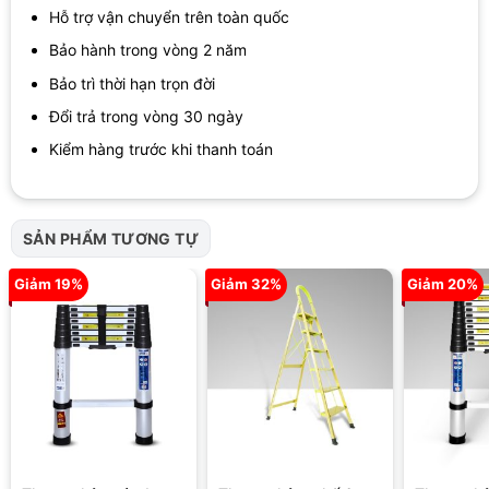
Hơn thế nữa, chất liệu hộp nhôm được đánh bóng tỉ mỉ kết hợp
Hỗ trợ vận chuyển trên toàn quốc
cùng với kích thước lý tưởng 60x30mm, giúp thang không chỉ
Bảo hành trong vòng 2 năm
tạo nên vẻ ngoài sáng bóng, sang trọng mà còn phù hợp với mọi
Bảo trì thời hạn trọn đời
nhu cầu sử dụng của người dùng.
Đổi trả trong vòng 30 ngày
Đặc biệt, mặt ghế của
thang chữ A 1,5m
còn được làm từ thép
Kiểm hàng trước khi thanh toán
và được sơn tĩnh điện. Lớp sơn tĩnh điện này không chỉ giúp bảo
vệ mặt ghế khỏi tác động của môi trường mà còn tạo nên một
lớp phủ màu sắc đẹp mắt, giúp tăng thêm tính thẩm mỹ cho sản
phẩm.
SẢN PHẨM TƯƠNG TỰ
2.2. Chiều cao
Giảm 19%
Giảm 32%
Giảm 20%
Thang nhôm chữ A 1m5
được thiết kế với chiều cao linh hoạt,
phù hợp với nhiều nhu cầu sử dụng khác nhau. Khi được xếp ở
dạng chữ A, chiều cao của thang là 1,5m, tạo nên một cấu trúc
vững chắc và an toàn khi sử dụng. Đây là chiều cao lý tưởng cho
nhiều công việc khác nhau như sửa chữa, lắp đặt trong nhà hay
các công việc đòi hỏi độ cao vừa phải.
Bạn cũng có thể kéo dài thang thành hình chữ I để đạt được