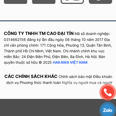
CÔNG TY TNHH TM CAO ĐẠI TÍN
Mã số doanh nghiệp:
0314662156 đăng ký lần đầu
ngày
06 tháng 10 năm
2017
Địa
chỉ văn phòng chính: 171 Cộng Hòa, Phường 13, Quận Tân Bình,
Thành phố Hồ Chí Minh, Việt Nam. Chi nhánh chính khu vực
Thang có tính ứng dụng cao
miền Bắc: 24 Điện Biên Phủ, Điện Biên, Ba Đình, Hà Nội. Bản
quyền thuộc sở hữu © 2025
HAKAWA VIỆT NAM
Đối với những ai đang làm việc ở công trường, thang nhôm
Hakawa chắc chắn là một trợ thủ đắc lực không thể thiếu. Dù là
CÁC CHÍNH SÁCH KHÁC
Chính sách bảo mật
Điều khoản
việc lắp đặt hệ thống điện, ống nước hay chỉnh sửa kết cấu xây
dịch vụ
Phương thức thanh toán
Nghĩa vụ người mua và người
dựng, thang nhôm chữ A này đều có thể đáp ứng nhu cầu của
bán
bạn.
Đặc biệt, với thiết kế gọn nhẹ và khả năng xếp gọn,
thang nhôm
chữ A 1,5m
rất phù hợp cho những không gian nhỏ. Bạn có thể
dễ dàng di chuyển và lưu trữ nó mà không tốn nhiều diện tích.