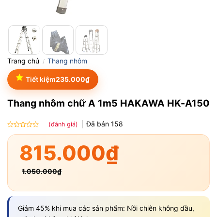
Trang chủ
Thang nhôm
/
Tiết kiệm
235.000
₫
Thang nhôm chữ A 1m5 HAKAWA HK-A150
Đã bán
158
(đánh giá)
Được
xếp
815.000
₫
hạng
0.0
5
1.050.000
₫
sao
Giảm 45% khi mua các sản phẩm: Nồi chiên không dầu,