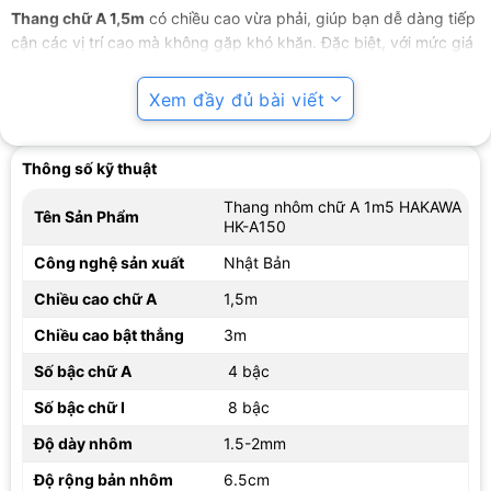
Thang chữ A 1,5m
có chiều cao vừa phải, giúp bạn dễ dàng tiếp
cận các vị trí cao mà không gặp khó khăn.
Đặc biệt, với mức giá
chỉ 600,000 VND, đây là một sản phẩm vô cùng hợp lý cho
những ai đang tìm kiếm một giải pháp tiện lợi và an toàn để làm
Xem đầy đủ bài viết
việc ở những độ cao nhất định.
2. Đặc điểm
Thông số kỹ thuật
Thang nhôm chữ A 1,5m
của Hakawa là một công cụ không thể
Thang nhôm chữ A 1m5 HAKAWA
thiếu trong các công việc gia đình hay công trình xây dựng. Với
Tên Sản Phẩm
HK-A150
thiết kế độc đáo, chất liệu nhôm cao cấp và khả năng chịu lực
Công nghệ sản xuất
Nhật Bản
tốt, thang nhôm Hakawa mang lại sự tiện lợi và an toàn tối đa cho
người sử dụng. Hãy cùng tìm hiểu kỹ hơn về các đặc điểm nổi
Chiều cao chữ A
1,5m
bật của sản phẩm này.
Chiều cao bật thẳng
3m
2.1. Chất liệu
Số bậc chữ A
4 bậc
Được làm từ chất liệu nhôm hộp,
thang nhôm chữ A 1,5m
Số bậc chữ I
8 bậc
Hakawa không chỉ có trọng lượng nhẹ nhàng, dễ di chuyển mà
còn giúp đảm bảo an toàn tối đa cho người sử dụng. Chất liệu
Độ dày nhôm
1.5-2mm
nhôm hộp giúp thang đảm bảo được độ bền và có khả năng chịu
Độ rộng bản nhôm
6.5cm
lực tốt, không bị cong vênh hay biến dạng khi gặp tải trọng lớn.