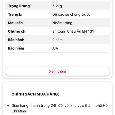
Trọng lượng
6.2kg
Bên cạnh đó, nhôm hộp được sử dụng còn có độ dày từ 1,0-
1,5mm, giúp thang tạo nên sự cứng cáp và vững chắc hơn gấp
Trang bị
Đế cao su chống trượt
nhiều lần. Đặc biệt, loại nhôm này còn được phủ một lớp xi chống
Màu sắc
Nhôm trắng
mài mòn và oxy hóa, giúp thang có thể tồn tại lâu dài trong môi
trường khắc nghiệt mà không lo bị gỉ sét hay hư hỏng.
Chứng chỉ
an toàn Châu Âu EN 131
Bảo hành
2 năm
Bảo hiểm
AIA
Xem thêm
CHÍNH SÁCH MUA HÀNG:
Chất liệu nhôm 100%
Giao hàng nhanh trong 24h đối với khu vực thành phố Hồ
Chí Minh