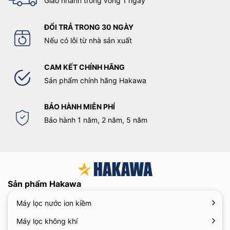
Giao nhanh trong vòng 1 ngày
ĐỔI TRẢ TRONG 30 NGÀY
Nếu có lỗi từ nhà sản xuất
CAM KẾT CHÍNH HÃNG
Sản phẩm chính hãng Hakawa
BẢO HÀNH MIỄN PHÍ
Bảo hành 1 năm, 2 năm, 5 năm
Tải trọng lên đến 90kg
Như vậy, với khả năng chịu tải trọng cao và linh hoạt,
thang
nhôm chữ A 1m5
Hakawa không chỉ phù hợp cho các công việc
gia đình mà còn rất hữu ích trong các công trình xây dựng và
Sản phẩm Hakawa
công nghiệp. Sản phẩm này chắc chắn sẽ là một công cụ không
thể thiếu trong bất kỳ công việc nào liên quan đến leo lên cao.
Máy lọc nước ion kiềm
Máy lọc không khí
2.4. Tính năng an toàn