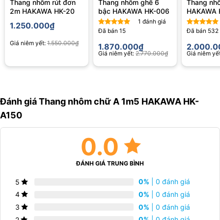
chiều cao lên đến 3.0m. Điều này giúp bạn dễ dàng làm việc ở
Thang nhôm rút đơn
Thang nhôm ghế 6
Thang nhô
2m HAKAWA HK-20
bậc HAKAWA HK-006
HAKAWA 
những nơi cao hơn, như trần nhà, mái nhà, cây xanh hay thậm chí
là những khu vực khác mà bạn khó có thể tiếp cận bằng cách
1
đánh giá
1.250.000
₫
Đã bán
15
Đã bán
532
khác.
Được xếp
Được xếp
hạng
5.00
hạng
4.75
Giá niêm yết:
1.550.000
₫
1.870.000
₫
2.000.0
5 sao
5 sao
Giá niêm yết:
2.770.000
₫
Giá niêm yế
Đánh giá Thang nhôm chữ A 1m5 HAKAWA HK-
A150
0.0
ĐÁNH GIÁ TRUNG BÌNH
Chiều cao 1.5m
0%
| 0 đánh giá
5
0%
| 0 đánh giá
4
Đặc biệt hơn,
thang nhôm chữ A 1,5m
Hakawa có tổng cộng 4
0%
| 0 đánh giá
3
bậc (không tính mặt ghế), với khoảng cách giữa các bậc là
0%
| 0 đánh giá
2