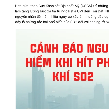
Hơn nữa, theo Cục Khảo sát Địa chất Mỹ (USGS) thì nhữn
làm tăng lượng bức xạ tia tử ngoại (tia UV) đến Trái Đất. N
nguyên nhân tiềm ẩn nhiều nguy cơ xấu ảnh hưởng tiêu cực
đây là những tác hại phổ biến của SO2 đối với con người v