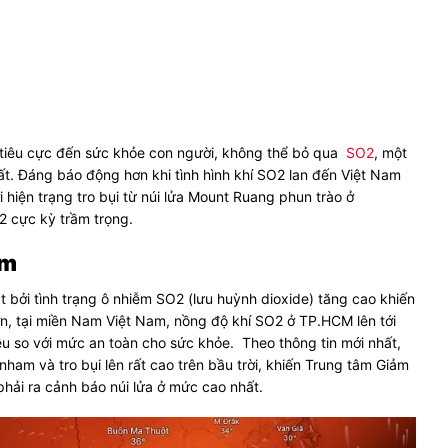
g tiêu cực đến sức khỏe con người, không thể bỏ qua
SO2
, một
hất. Đáng báo động hơn khi tình hình khí SO2 lan đến Việt Nam
ởi hiện trạng tro bụi từ núi lửa Mount Ruang phun trào ở
2 cực kỳ trầm trọng.
am
 bởi tình trạng ô nhiễm SO2 (lưu huỳnh dioxide) tăng cao khiến
n, tại miền Nam Việt Nam, nồng độ khí SO2 ở TP.HCM lên tới
ều so với mức an toàn cho sức khỏe.
Theo thông tin mới nhất,
nham và tro bụi lên rất cao trên bầu trời, khiến Trung tâm Giảm
hải ra cảnh báo núi lửa ở mức cao nhất.