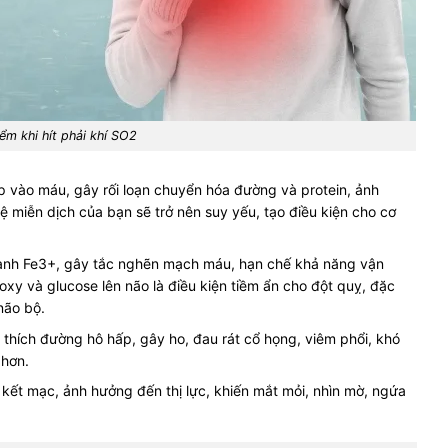
ểm khi hít phải khí SO2
p vào máu, gây rối loạn chuyển hóa đường và protein, ảnh
 miễn dịch của bạn sẽ trở nên suy yếu, tạo điều kiện cho cơ
hành Fe3+, gây tắc nghẽn mạch máu, hạn chế khả năng vận
xy và glucose lên não là điều kiện tiềm ẩn cho đột quỵ, đặc
não bộ.
thích đường hô hấp, gây ho, đau rát cổ họng, viêm phổi, khó
 hơn.
kết mạc, ảnh hưởng đến thị lực, khiến mắt mỏi, nhìn mờ, ngứa