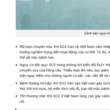
Cảnh báo nguy hi
Rối loạn chuyển hóa: Khí SO2 tràn về Việt Nam xâm nhậ
hưởng nghiêm trọng đến hoạt động của cơ thể. Từ đó, hệ
thể dễ mắc bệnh hơn.
Nguy cơ đột quỵ: SO2 trong không khí biến đổi Fe2+ t
chuyển oxy của hồng cầu. Thiếu máu lên não, suy giảm o
biệt nguy hiểm cho những người có sẵn các vấn đề về 
Bệnh đường hô hấp: Khí SO2 tràn vào Việt nam gây kích 
thở. Khi trời mưa, hệ miễn dịch yếu đi, bạn dễ mắc bệnh
Tổn thương mắt: Khí SO2 ở Việt Nam tăng cao gây viêm 
rát.