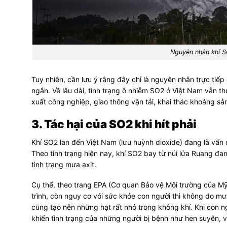
Nguyên nhân khí S
Tuy nhiên, cần lưu ý rằng đây chỉ là nguyên nhân trực tiếp
ngắn. Về lâu dài, tình trạng ô nhiễm SO2 ở Việt Nam vẫn 
xuất công nghiệp, giao thông vận tải, khai thác khoáng sả
3. T
ác hại của SO2 khi hít phải
Khí SO2 lan đến Việt Nam (lưu huỳnh dioxide) đang là vấn
Theo tình trạng hiện nay,
khí SO2 bay từ núi lửa Ruang đa
tình trạng mưa axit.
Cụ thể, theo trang EPA (Cơ quan Bảo vệ Môi trường của Mỹ
trình, còn nguy cơ với sức khỏe con người thì không do mư
cũng tạo nên những hạt rất nhỏ trong không khí. Khi con ng
khiến tình trạng của những người bị bệnh như hen suyễn, 