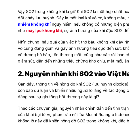
Vậy SO2 trong không khí là gì? Khí SO2 là một hợp chất hóa
đốt cháy lưu huỳnh. Đây là một loại khí vô cơ, không màu,
nhiễm không khí
nguy hiểm, nếu không có những biện pháp
như
máy lọc không khí
, sự ảnh hưởng của khí độc SO2 đế
Nhìn chung, hậu quả của việc hít thở bầu không khí đầy r
vô cùng đáng gờm và gây ảnh hưởng tiêu cực đến sức khỏ
về đường hô hấp, tổn thương mắt, cũng như các rối loạn c
giảm sút, dẫn đến những triệu chứng khó chịu, mệt mỏi, ả
2. Nguyên nhân khí SO2 vào Việt N
Gần đây, thông tin về nồng độ khí SO2 (lưu huỳnh dioxide)
xôn xao dư luận và khiến nhiều người lo lắng về tác động
đằng sau sự gia tăng bất thường này là gì?
Theo các chuyên gia, nguyên nhân chính dẫn đến tình trạn
của khói bụi từ vụ phun trào núi lửa Mount Ruang ở Indone
khổng lồ này đã khiến nồng độ SO2 trong không khí, đặc b