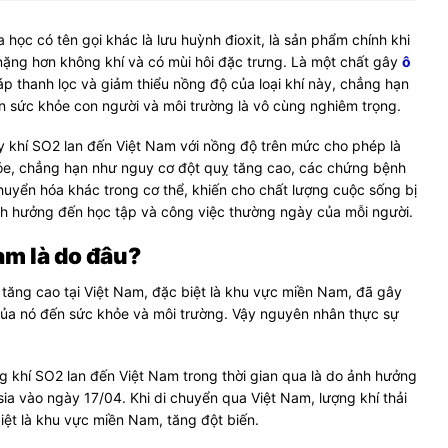
 học có tên gọi khác là lưu huỳnh đioxit, là sản phẩm chính khi
 nặng hơn không khí và có mùi hôi đặc trưng. Là một chất gây
ô
 thanh lọc và giảm thiểu nồng độ của loại khí này, chẳng hạn
n sức khỏe con người và môi trường là vô cùng nghiêm trọng.
ẫy khí SO2 lan đến Việt Nam với nồng độ trên mức cho phép là
e, chẳng hạn như nguy cơ đột quỵ tăng cao, các chứng bệnh
huyển hóa khác trong cơ thể, khiến cho chất lượng cuộc sống bị
nh hưởng đến học tập và công việc thường ngày của mỗi người.
am là do đâu?
 tăng cao tại Việt Nam, đặc biệt là khu vực miền Nam, đã gây
 của nó đến sức khỏe và môi trường. Vậy nguyên nhân thực sự
g khí SO2 lan đến Việt Nam trong thời gian qua là do ảnh hưởng
sia vào ngày 17/04. Khi di chuyển qua Việt Nam, lượng khí thải
iệt là khu vực miền Nam, tăng đột biến.