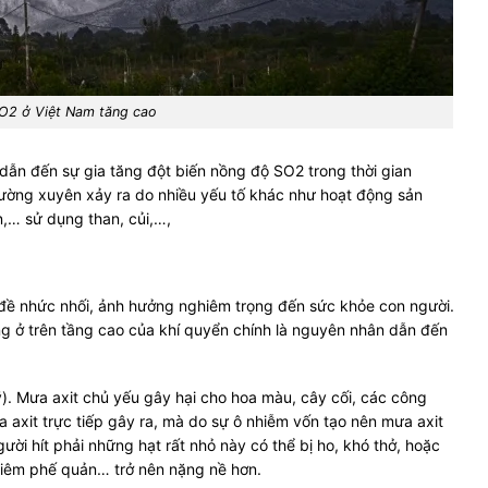
O2 ở Việt Nam tăng cao
 dẫn đến sự gia tăng đột biến nồng độ SO2 trong thời gian
thường xuyên xảy ra do nhiều yếu tố khác như hoạt động sản
n,… sử dụng than, củi,…,
 đề nhức nhối, ảnh hưởng nghiêm trọng đến sức khỏe con người.
ng ở trên tầng cao của khí quyển chính là nguyên nhân dẫn đến
). Mưa axit chủ yếu gây hại cho hoa màu, cây cối, các công
a axit trực tiếp gây ra, mà do sự ô nhiễm vốn tạo nên mưa axit
ười hít phải những hạt rất nhỏ này có thể bị ho, khó thở, hoặc
viêm phế quản… trở nên nặng nề hơn.