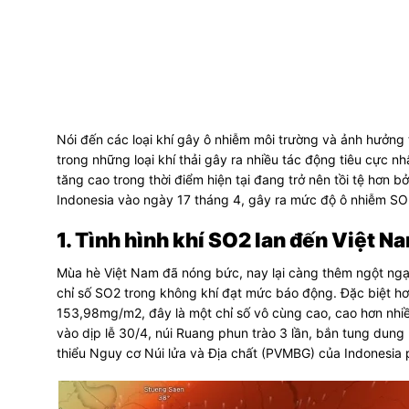
Nói đến các loại khí gây ô nhiễm môi trường và ảnh hưởn
trong những loại khí thải gây ra nhiều tác động tiêu cực n
tăng cao trong thời điểm hiện tại đang trở nên tồi tệ hơn b
Indonesia vào ngày 17 tháng 4, gây ra mức độ ô nhiễm SO
1. Tình hình khí SO2 lan đến Việt N
Mùa hè Việt Nam đã nóng bức, nay lại càng thêm ngột ngạt
chỉ số SO2 trong không khí đạt mức báo động. Đặc biệt hơ
153,98mg/m2, đây là một chỉ số vô cùng cao, cao hơn nhi
vào dịp lễ 30/4, núi Ruang phun trào 3 lần, bắn tung dung 
thiểu Nguy cơ Núi lửa và Địa chất (PVMBG) của Indonesia p