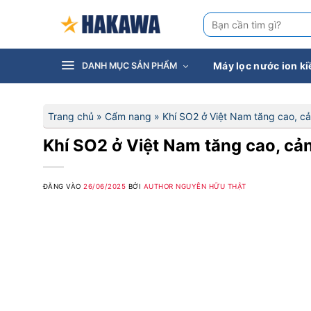
Bỏ
Tìm
qua
kiếm:
nội
dung
Máy lọc nước ion k
DANH MỤC SẢN PHẨM
Trang chủ
»
Cẩm nang
»
Khí SO2 ở Việt Nam tăng cao, c
Khí SO2 ở Việt Nam tăng cao, cả
ĐĂNG VÀO
26/06/2025
BỞI
AUTHOR NGUYỄN HỮU THẬT