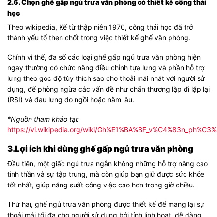
2.6. Chọn ghế gấp ngủ trưa văn phòng có thiết kế công thái
học
Theo wikipedia, Kể từ thập niên 1970, công thái học đã trở
thành yếu tố then chốt trong việc thiết kế ghế văn phòng.
Chính vì thế, đa số các loại ghế gấp ngủ trưa văn phòng hiện
ngay thường có chức năng điều chỉnh tựa lưng và phần hỗ trợ
lưng theo góc độ tùy thích sao cho thoải mái nhát với người sử
dụng, để phòng ngừa các vấn đề như chấn thương lặp đi lặp lại
(RSI) và đau lưng do ngồi hoặc nằm lâu.
*Nguồn tham khảo tại:
https://vi.wikipedia.org/wiki/Gh%E1%BA%BF_v%C4%83n_ph%C3
3.Lợi ích khi dùng ghế gấp ngủ trưa văn phòng
Đầu tiên, một giấc ngủ trưa ngắn không những hỗ trợ nâng cao
tinh thần và sự tập trung, mà còn giúp bạn giữ được sức khỏe
tốt nhất, giúp năng suất công việc cao hơn trong giờ chiều.
Thứ hai, ghế ngủ trưa văn phòng được thiết kế để mang lại sự
thoải mái tối đa cho người sử dụng bởi tính linh hoạt, dễ dàng