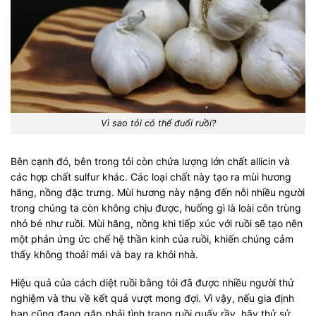
Vì sao tỏi có thể đuổi ruồi?
Bên cạnh đó, bên trong tỏi còn chứa lượng lớn chất allicin và
các hợp chất sulfur khác. Các loại chất này tạo ra mùi hương
hăng, nồng đặc trưng. Mùi hương này nặng đến nỗi nhiều người
trong chúng ta còn không chịu được, huống gì là loài côn trùng
nhỏ bé như ruồi. Mùi hăng, nồng khi tiếp xúc với ruồi sẽ tạo nên
một phản ứng ức chế hệ thần kinh của ruồi, khiến chúng cảm
thấy không thoải mái và bay ra khỏi nhà.
Hiệu quả của cách diệt ruồi bằng tỏi đã được nhiều người thử
nghiệm và thu về kết quả vượt mong đợi. Vì vậy, nếu gia định
bạn cũng đang gặp phải tình trạng ruồi quấy rầy, hãy thử sử