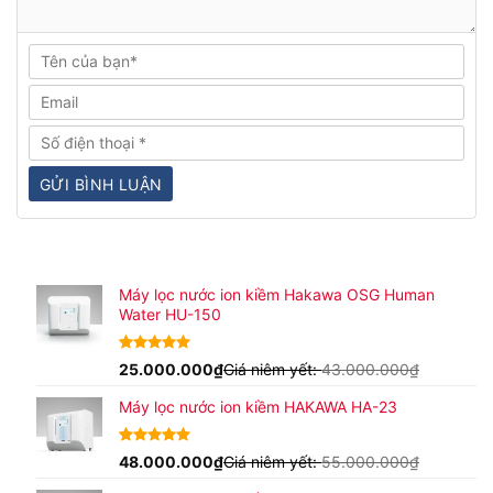
Máy lọc nước ion kiềm Hakawa OSG Human
Water HU-150
4.94
17
25.000.000
trên 5
₫
Giá niêm yết:
43.000.000
₫
dựa trên
đánh giá
Máy lọc nước ion kiềm HAKAWA HA-23
5.00
16
48.000.000
trên 5
₫
Giá niêm yết:
55.000.000
₫
dựa trên