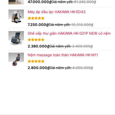
47.000.000
₫
Giá niêm yết:
61.240.000
₫
Máy ép dầu lạc HAKAWA HK-ED43
4.80
15
7.250.000
trên 5
₫
Giá niêm yết:
10.310.000
₫
dựa trên
đánh giá
Ghế xếp thư giãn HAKAWA HK-G21P NEW có nệm
4.93
15
2.380.000
trên 5
₫
Giá niêm yết:
3.400.000
₫
dựa trên
đánh giá
Nệm massage toàn thân HAKAWA HK-M11
4.63
16
2.800.000
trên
₫
Giá niêm yết:
4.000.000
₫
5 dựa trên
đánh giá