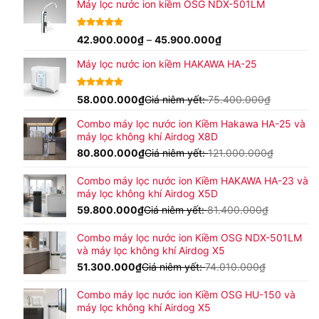
đánh giá
Máy lọc nước ion kiềm OSG NDX-501LM
Khoảng
4.96
24
42.900.000
trên 5
₫
–
45.900.000
₫
dựa trên
giá:
đánh giá
Máy lọc nước ion kiềm HAKAWA HA-25
từ
42.900.000₫
đến
4.92
24
58.000.000
trên 5
₫
Giá niêm yết:
75.400.000
₫
45.900.000₫
dựa trên
đánh giá
Combo máy lọc nước ion Kiềm Hakawa HA-25 và
máy lọc không khí Airdog X8D
80.800.000
₫
Giá niêm yết:
121.000.000
₫
Combo máy lọc nước ion Kiềm HAKAWA HA-23 và
máy lọc không khí Airdog X5D
59.800.000
₫
Giá niêm yết:
81.400.000
₫
Combo máy lọc nước ion Kiềm OSG NDX-501LM
và máy lọc không khí Airdog X5
51.300.000
₫
Giá niêm yết:
74.010.000
₫
Combo máy lọc nước ion Kiềm OSG HU-150 và
máy lọc không khí Airdog X5