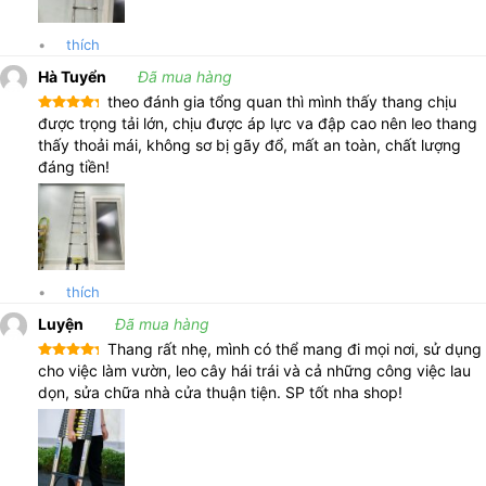
•
thích
Hà Tuyển
Đã mua hàng
theo đánh gia tổng quan thì mình thấy thang chịu
Được xếp
được trọng tải lớn, chịu được áp lực va đập cao nên leo thang
hạng
5
5
thấy thoải mái, không sơ bị gãy đổ, mất an toàn, chất lượng
sao
đáng tiền!
•
thích
Luyện
Đã mua hàng
Thang rất nhẹ, mình có thể mang đi mọi nơi, sử dụng
Được xếp
cho việc làm vườn, leo cây hái trái và cả những công việc lau
hạng
5
5
dọn, sửa chữa nhà cửa thuận tiện. SP tốt nha shop!
sao