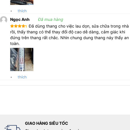
•
thích
Ngọc Anh
Đã mua hàng
Đã dùng thang cho việc lau dọn, sửa chữa trong nhà
Được xếp
rồi, thấy thang có thể thay đổi độ cao dễ dàng, cảm giác khi
hạng
5
5
đứng trên thang rất chắc. Nhìn chung dung thang náy thấy an
sao
toàn.
•
thích
GIAO HÀNG SIÊU TỐC