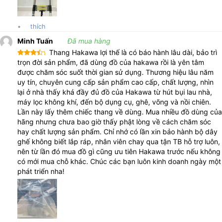
•
thích
Minh Tuấn
Đã mua hàng
Thang Hakawa lợi thế là có báo hành lâu dài, bảo trì
Được
trọn đời sản phẩm, đã dùng đồ của hakawa rồi là yên tâm
xếp
được chăm sóc suốt thời gian sử dụng. Thương hiệu lâu năm
hạng
4
5 sao
uy tín, chuyên cung cấp sản phẩm cao cấp, chất lượng, nhìn
lại ở nhà thấy khá đầy đủ đồ của Hakawa từ hút bụi lau nhà,
máy lọc không khí, đến bộ dụng cụ, ghê, võng và nồi chiên.
Lần này lấy thêm chiếc thang về dùng. Mua nhiều đồ dùng của
hãng nhưng chưa bao giờ thấy phật lòng về cách chăm sóc
hay chất lượng sản phẩm. Chỉ nhớ có lần xin bảo hành bộ dây
ghế không biết lắp ráp, nhân viên chay qua tận TB hỗ trợ luôn,
nên từ lần đó mua đồ gì cũng ưu tiên Hakawa trước nếu không
có mới mua chỗ khác. Chúc các bạn luôn kinh doanh ngày một
phát triển nha!