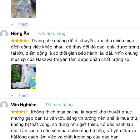
•
thích
Hồng Ân
Đã mua hàng
Thang nhe nhàng dễ di chuyển, xài cho nhiều mục
Được xếp
đích công việc khác nhau, dễ thay đổi độ cao, chịu được trọng
hạng
5
5
tải lớn, điểm cộng là có thời gian bảo hành lâu dài. Nhìn chung
sao
mua sp của Hakawa thì yên tâm được phần chất lượng sp.
•
thích
Văn Nghiễm
Đã mua hàng
Không thích mua online, là người khó thuyết phục
Được
nhưng gặp bạn tư vấn tốt, đáng tin tưởng nên phá lệ mua thử,
xếp
không bị thất vọng, sp đúng như giới thiệu, có bảo hành lâu
hạng
4
5 sao
dài. Lần sau có cần sẽ mua online ủng hộ tiếp, rất yên tâm và
hài lòng cách làm việc và chất lượng sp của các bạn!