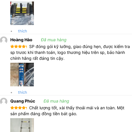
•
thích
Hoàng Hào
Đã mua hàng
SP đóng gói kỹ lưỡng, giao đúng hẹn, được kiểm tra
Được xếp
sp trươc khi thanh toán, logo thương hiệu trên sp, bảo hành
hạng
5
5
chính hãng rất đáng tin cậy.
sao
•
thích
Quang Phúc
Đã mua hàng
Chất lượng tốt, xài thấy thoải mái và an toàn. Một
Được xếp
sản phẩm đáng đồng tiền bát gáo.
hạng
5
5
sao