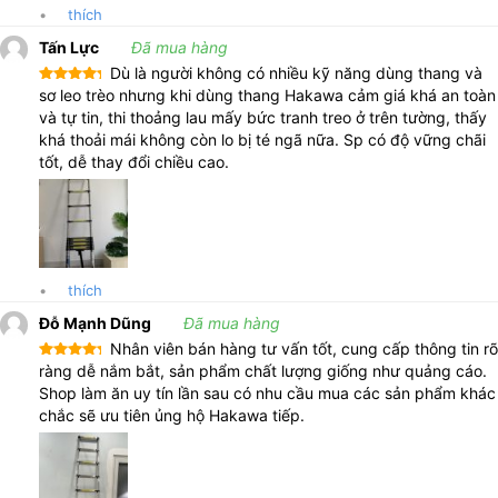
•
thích
Tấn Lực
Đã mua hàng
Dù là người không có nhiều kỹ năng dùng thang và
Được xếp
sơ leo trèo nhưng khi dùng thang Hakawa cảm giá khá an toàn
hạng
5
5
và tự tin, thi thoảng lau mấy bức tranh treo ở trên tường, thấy
sao
khá thoải mái không còn lo bị té ngã nữa. Sp có độ vững chãi
tốt, dễ thay đổi chiều cao.
•
thích
Đỗ Mạnh Dũng
Đã mua hàng
Nhân viên bán hàng tư vấn tốt, cung cấp thông tin rõ
Được xếp
ràng dễ nắm bắt, sản phẩm chất lượng giống như quảng cáo.
hạng
5
5
Shop làm ăn uy tín lần sau có nhu cầu mua các sản phẩm khác
sao
chắc sẽ ưu tiên ủng hộ Hakawa tiếp.