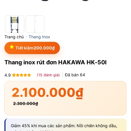
Trang chủ
Thang Inox
/
Tiết kiệm
200.000
₫
Thang inox rút đơn HAKAWA HK-50I
Đã bán
64
4.9
(
15
đánh giá)
4.9
15
trên 5
dựa trên
2.100.000
₫
đánh giá
2.300.000
₫
Giảm 45% khi mua các sản phẩm: Nồi chiên không dầu,