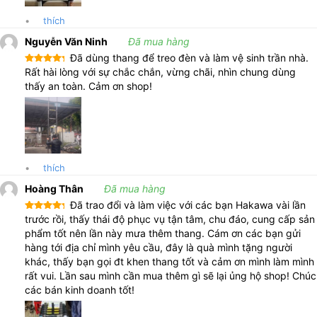
•
thích
Nguyễn Văn Ninh
Đã mua hàng
Đã dùng thang để treo đèn và làm vệ sinh trần nhà.
Được xếp
Rất hài lòng với sự chắc chắn, vừng chãi, nhìn chung dùng
hạng
5
5
thấy an toàn. Cảm ơn shop!
sao
•
thích
Hoàng Thân
Đã mua hàng
Đã trao đổi và làm việc với các bạn Hakawa vài lần
Được xếp
trước rồi, thấy thái độ phục vụ tận tâm, chu đáo, cung cấp sản
hạng
5
5
phẩm tốt nên lần này mưa thêm thang. Cám ơn các bạn gửi
sao
hàng tới địa chỉ mình yêu cầu, đây là quà mình tặng người
khác, thấy bạn gọi đt khen thang tốt và cảm ơn mình làm mình
rất vui. Lần sau mình cần mua thêm gì sẽ lại ủng hộ shop! Chúc
các bán kinh doanh tốt!