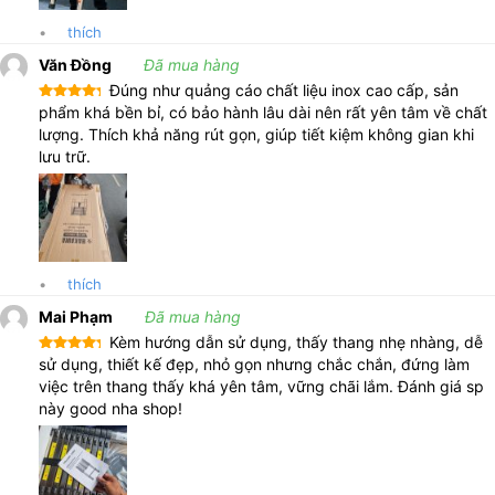
•
thích
Văn Đồng
Đã mua hàng
Đúng như quảng cáo chất liệu inox cao cấp, sản
Được xếp
phẩm khá bền bỉ, có bảo hành lâu dài nên rất yên tâm về chất
hạng
5
5
lượng. Thích khả năng rút gọn, giúp tiết kiệm không gian khi
sao
lưu trữ.
•
thích
Mai Phạm
Đã mua hàng
Kèm hướng dẫn sử dụng, thấy thang nhẹ nhàng, dễ
Được xếp
sử dụng, thiết kế đẹp, nhỏ gọn nhưng chắc chắn, đứng làm
hạng
5
5
việc trên thang thấy khá yên tâm, vững chãi lắm. Đánh giá sp
sao
này good nha shop!