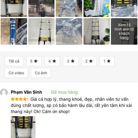
Xem 15
hình ảnh từ
khách
hàng
Tất cả
5
4
3
2
1
Có video
Có ảnh
Phạm Văn Sính
Đã mua hàng
Giá cả hợp lý, thang khoẻ, đẹp, nhân viên tư vấn
Được xếp
đúng chất lượng, sp có bảo hành lâu dài, rất yên tâm khi xài
hạng
5
5
thang này! Ok! Cám ơn shop!
sao