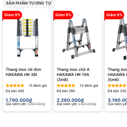
SẢN PHẨM TƯƠNG TỰ
Giảm 9%
Giảm 9%
Giảm 9%
Thang inox rút đơn
Thang inox chữ A
Thang ino
HAKAWA HK-38I
HAKAWA HK-19A
HAKAWA 
(3m8)
(5m6)
15
đánh giá
14
đánh giá
Đã bán
495
Đã bán
260
Đã bán
305
Được xếp
Được xếp
Được xếp
hạng
4.87
hạng
4.64
hạng
4.80
1.790.000
₫
2.290.000
₫
3.190.0
5 sao
5 sao
5 sao
Giá niêm yết:
1.967.000
₫
Giá niêm yết:
2.521.000
₫
Giá niêm yế