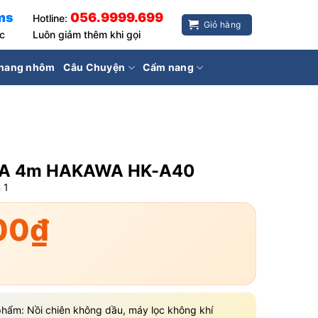
ms
056.9999.699
Hotline:
Giỏ hàng
ốc
Luôn giảm thêm khi gọi
hang nhôm
Câu Chuyện
Cẩm nang
 A 4m HAKAWA HK-A40
n
1
00
₫
hẩm: Nồi chiên không dầu, máy lọc không khí