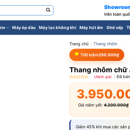
Showroo
trên toàn qu
iềm
Máy ép dầu
Máy lọc không khí
Máy hút ẩm
Ghế xếp
T
Trang chủ
Thang nhôm
/
Tiết kiệm
250.000
₫
Thang nhôm chữ
Đã bá
(đánh giá)
Được
xếp
3.950.0
hạng
0.0
5
Giá niêm yết:
4.200.000
₫
sao
Giảm 45% khi mua các sản p