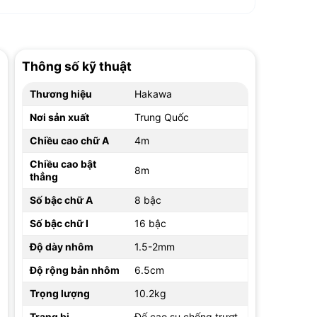
Thông số kỹ thuật
Thương hiệu
Hakawa
Nơi sản xuất
Trung Quốc
Chiều cao chữ A
4m
Chiều cao bật
8m
thẳng
Số bậc chữ A
8 bậc
Số bậc chữ I
16 bậc
Độ dày nhôm
1.5-2mm
Độ rộng bản nhôm
6.5cm
Trọng lượng
10.2kg
Trang bị
Đế cao su chống trượt