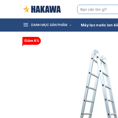
Bỏ
Tìm
qua
kiếm:
nội
dung
Máy lọc nước ion k
DANH MỤC SẢN PHẨM
Giảm 6%