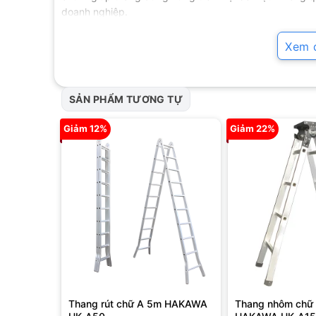
doanh nghiệp.
2. Chi tiết sản phẩm
Xem đ
Để hiểu rõ hơn về sự tiện lợi và độ bền vững của
thang
này.
SẢN PHẨM TƯƠNG TỰ
2.1. Thiết kế thông minh
Giảm 12%
Giảm 22%
Thang nhôm chữ A 4m
là một sản phẩm vô cùng tiện d
gọn, cho phép người dùng thu nhỏ thang một cách dễ d
đặc biệt hữu ích trong các không gian nhỏ hẹp hoặc kh
Thang rút chữ A 5m HAKAWA
Thang nhôm chữ