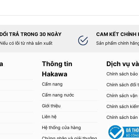
hân.
m
đã giúp nó trở thành một công cụ đa năng, linh hoạt và tiện lợi. Nó
n toàn và hiệu quả trong công việc.
ĐỔI TRẢ TRONG 30 NGÀY
CAM KẾT CHÍNH
Nếu có lỗi từ nhà sản xuất
Sản phẩm chính hãn
bỉ, đảm bảo an toàn cho người sử dụng. Thang được làm từ hợp chất
 tốt và trọng tải lớn.
a
Thông tin
Dịch vụ và
Hakawa
Chính sách bảo
Cẩm nang
Chính sách đổi 
Cẩm nang nước
Chính sách vận
Giới thiệu
Chính sách kiể
Liên hệ
Chính sách bán
Hệ thống cửa hàng
Chứng nhận và giải thưởng