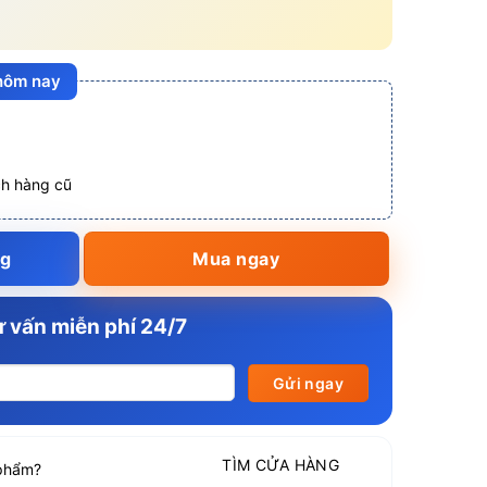
 hôm nay
ch hàng cũ
ng
Mua ngay
 vấn miễn phí 24/7
TÌM CỬA HÀNG
phẩm?