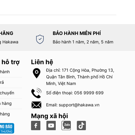
 HÃNG
BẢO HÀNH MIỄN PHÍ
g Hakawa
Bảo hành 1 năm, 2 năm, 5 năm
 hỗ trợ
Liên hệ
Địa chỉ: 171 Cộng Hòa, Phường 13,
 hành
Quận Tân Bình, Thành phố Hồ Chí
trả
Minh, Việt Nam
 chuyển
Số điện thoại: 056 9999 699
m hàng
Email: support@hakawa.vn
 hàng
Mạng xã hội