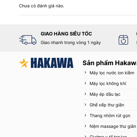
Chưa có đánh giá nào.
thang sao cho phù hợp với nhu cầu sử dụng của bản t
Có thể thấy, thiết kế thông minh của
thang nhôm rút 4
không chỉ giúp tiết kiệm không gian mà còn tăng tính a
GIAO HÀNG SIÊU TỐC
2.2. Chất liệu bền bỉ
Giao nhanh trong vòng 1 ngày
Thang xếp chữ A 4m
được biết đến với chất liệu bền 
nhôm T6063 cao cấp, không gỉ sét, có khả năng chịu lực
Sản phẩm Hakaw
Máy lọc nước ion kiềm
Máy lọc không khí
Máy ép dầu lạc
Ghế xếp thư giãn
Thang nhôm rút gọn
Nệm massage thư giãn
Giường y tế trợ lực