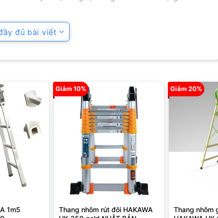
ầy đủ bài viết
 chữ A
4m
, hãy cùng chúng tôi đi sâu khám phá chi tiết sản phẩm
Giảm 10%
Giảm 20%
ụng với thiết kế thông minh và linh hoạt.
Thang có khả năng rút
àng, giúp người dùng tiết kiệm không gian khi cất giữ.
Điều này
i cần di chuyển thang từ nơi này sang nơi khác.
 A 1m5
Thang nhôm rút đôi HAKAWA
Thang nhôm 