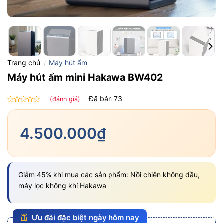
Trang chủ
Máy hút ẩm
/
Máy hút ẩm mini Hakawa BW402
Đã bán
73
(đánh giá)
Được
xếp
hạng
4.500.000
₫
0.0
5
sao
Giảm 45% khi mua các sản phẩm: Nồi chiên không dầu,
máy lọc không khí Hakawa
Ưu đãi đặc biệt ngày hôm nay