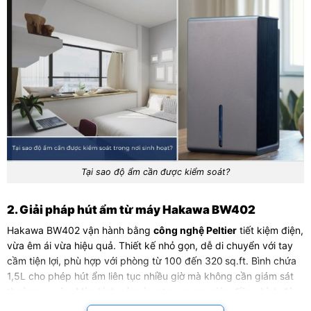
Tại sao độ ẩm cần được kiểm soát?
2. Giải pháp hút ẩm từ máy Hakawa BW402
Hakawa BW402 vận hành bằng
công nghệ Peltier
tiết kiệm điện,
vừa êm ái vừa hiệu quả. Thiết kế nhỏ gọn, dễ di chuyển với tay
cầm tiện lợi, phù hợp với phòng từ 100 đến 320 sq.ft. Bình chứa
1,5L cho phép hút ẩm liên tục nhiều giờ mà không cần giám sát
thường xuyên. Màn hình cảm ứng trực quan giúp điều chỉnh độ
ẩm và chế độ vận hành, đồng thời kết hợp đèn LED nhiều màu