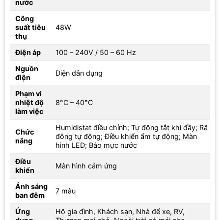
còn mùi ẩm mốc, giấy dán tường giữ nguyên màu sắc và cửa sổ
nước
không đọng nước. Hệ thống đèn LED dịu nhẹ giúp thư giãn vào
Công
ban đêm, tạo không gian bình yên và nâng cao chất lượng giấc
suất tiêu
48W
ngủ. Độ ồn thấp, chỉ 35dB, đảm bảo sự yên tĩnh, giúp tập trung
thụ
làm việc hay nghỉ ngơi mà không bị làm phiền. Chức năng tự
Điện áp
100 – 240V / 50 – 60 Hz
ngắt khi bình đầy mang lại sự an tâm, người dùng không cần liên
tục kiểm tra máy.
Nguồn
Điện dân dụng
điện
Phạm vi
nhiệt độ
8°C – 40°C
làm việc
Humidistat điều chỉnh; Tự động tắt khi đầy; Rã
Chức
đông tự động; Điều khiển ẩm tự động; Màn
năng
hình LED; Báo mực nước
Điều
Màn hình cảm ứng
khiển
Ánh sáng
7 màu
ban đêm
Trải nghiệm tiện ích thực tế khi dùng Hakawa BW402
Ứng
Hộ gia đình, Khách sạn, Nhà để xe, RV,