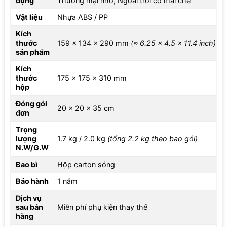
dụng
Thương mại nhỏ, Ngoài trời có mái che
4. Công năng máy Hakawa BW402
Vật liệu
Nhựa ABS / PP
Máy Hakawa BW402 hút ẩm 670ml/ngày, cân bằng độ ẩm hiệu
Kích
quả cho nhiều loại không gian. Dải nhiệt độ hoạt động 8°C đến
thước
159 × 134 × 290 mm
(≈ 6.25 × 4.5 × 11.4 inch)
40°C đảm bảo máy vận hành ổn định trong mọi điều kiện. Chức
sản phẩm
năng rã đông thông minh bảo vệ thiết bị khi nhiệt độ thấp, tránh
Kích
đóng băng và duy trì hiệu suất hút ẩm liên tục. Humidistat tự
thước
175 × 175 × 310 mm
động cho phép kiểm soát độ ẩm chính xác, trong khi chế độ hẹn
hộp
giờ 1 đến 24 giờ giúp tối ưu năng lượng, tiết kiệm điện và lập lịch
Đóng gói
linh hoạt. Vật liệu ABS/PP bền bỉ, nhẹ, dễ vệ sinh, đảm bảo tuổi
20 × 20 × 35 cm
đơn
thọ máy lâu dài.
Trọng
lượng
1.7 kg / 2.0 kg
(tổng 2.2 kg theo bao gói)
N.W/G.W
Bao bì
Hộp carton sóng
Bảo hành
1 năm
Dịch vụ
sau bán
Miễn phí phụ kiện thay thế
hàng