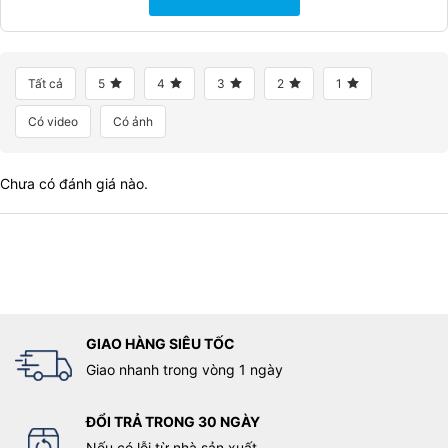
Tất cả
5
4
3
2
1
Có video
Có ảnh
Chưa có đánh giá nào.
GIAO HÀNG SIÊU TỐC
Giao nhanh trong vòng 1 ngày
ĐỔI TRẢ TRONG 30 NGÀY
Nếu có lỗi từ nhà sản xuất