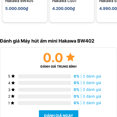
Hakawa BW405
Hakawa CS01
Hakawa 
5.000.000
₫
4.200.000
₫
4.990.0
Đánh giá Máy hút ẩm mini Hakawa BW402
Cam kết và dịch vụ hậu mãi chính hãng
0.0
7. Liên hệ mua hàng chính hãng
ĐÁNH GIÁ TRUNG BÌNH
Khách hàng có thể gọi
hotline 056.9999.699, mua trực tiếp qua
0%
| 0 đánh giá
5
website hakawa
hoặc ghé
showroom Hakawa
gần nhất để trải
0%
| 0 đánh giá
4
nghiệm trực tiếp máy hút ẩm BW402. Đặt mua ngay để duy trì
không khí khô ráo, trong lành, bảo vệ sức khỏe và tăng tuổi thọ
0%
| 0 đánh giá
3
cho đồ dùng trong gia đình, văn phòng …
0%
| 0 đánh giá
2
0%
| 0 đánh giá
1
ĐÁNH GIÁ NGAY