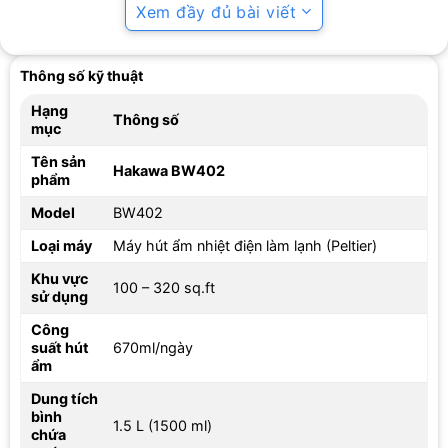
Xem đầy đủ bài viết
tạo điểm nhấn thẩm mỹ và dễ theo dõi mức nước.
Thông số kỹ thuật
Hạng
Thông số
mục
Tên sản
Hakawa BW402
phẩm
Model
BW402
Loại máy
Máy hút ẩm nhiệt điện làm lạnh (Peltier)
Khu vực
100 – 320 sq.ft
sử dụng
Giải pháp hút ẩm từ máy Hakawa BW402
Công
suất hút
670ml/ngày
3. Trải nghiệm tiện ích thực tế khi dùng Hakawa
ẩm
BW402
Dung tích
Sử dụng máy hút ẩm mini Hakawa BW402 mang lại cảm giác khô
bình
1.5 L (1500 ml)
ráo, sạch sẽ và dễ chịu ngay lập tức. Quần áo, chăn ga không
chứa