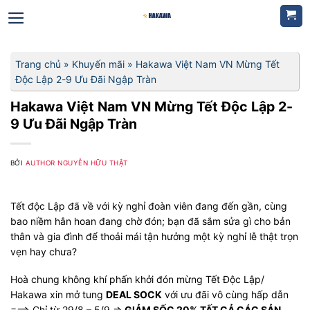
Bỏ
qua
nội
dung
Trang chủ
»
Khuyến mãi
»
Hakawa Việt Nam VN Mừng Tết
Độc Lập 2-9 Ưu Đãi Ngập Tràn
Hakawa Việt Nam VN Mừng Tết Độc Lập 2-
9 Ưu Đãi Ngập Tràn
BỞI
AUTHOR NGUYỄN HỮU THẬT
Tết độc Lập đã về với kỳ nghỉ đoàn viên đang đến gần, cùng
bao niềm hân hoan đang chờ đón; bạn đã sắm sửa gì cho bản
thân và gia đình để thoải mái tận hưởng một kỳ nghỉ lễ thật trọn
vẹn hay chưa?
Hoà chung không khí phấn khởi đón mừng Tết Độc Lập/
Hakawa xin mở tung
DEAL SOCK
với ưu đãi vô cùng hấp dẫn
===> Chỉ từ 29/8 – 5/9 =>
GIẢM SỐC 20% TẤT CẢ CÁC SẢN