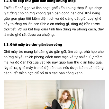
1.2. Ghế xếp thư giãn ban công khung thép
Thiết kế nhỏ gọn và linh hoạt, ghế xếp khung thép là lựa chọn
lý tưởng cho những không gian ban công hạn chế. Khả năng
gấp gọn giúp tiết kiệm diện tích và dễ dàng cất giữ. Loại ghế
này thường có lớp sơn tĩnh điện chống gỉ, tăng độ bền trước
thời tiết. Với sự kết hợp giữa tính tiện dụng và phong cách, đây
là mẫu ghế rất được ưa chuộng.
1.3. Ghế mây tre thư giãn ban công
Ghế mây tre mang lại cảm giác gần gũi, ấm cúng, phù hợp cho
những ai yêu thích phong cách mộc mạc và tự nhiên. Sự mềm
mại và độ đàn hồi của vật liệu này giúp bạn thư giãn hiệu quả.
Ngoài ra, ghế mây tre có độ bền cao nếu được bảo quản đúng
cách, rất thích hợp để bố trí ở các ban công xanh.