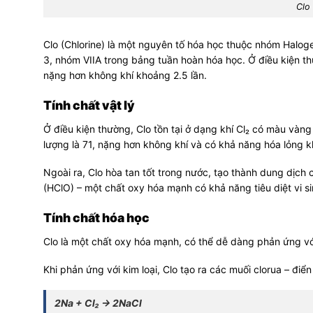
Clo 
Clo (Chlorine) là một nguyên tố hóa học thuộc nhóm Halogen
3, nhóm VIIA trong bảng tuần hoàn hóa học. Ở điều kiện th
nặng hơn không khí khoảng 2.5 lần.
Tính chất vật lý
Ở điều kiện thường, Clo tồn tại ở dạng khí Cl₂ có màu vàng 
lượng là 71, nặng hơn không khí và có khả năng hóa lỏng k
Ngoài ra, Clo hòa tan tốt trong nước, tạo thành dung dịch
(HClO) – một chất oxy hóa mạnh có khả năng tiêu diệt vi si
Tính chất hóa học
Clo là một chất oxy hóa mạnh, có thể dễ dàng phản ứng v
Khi phản ứng với kim loại, Clo tạo ra các muối clorua – điển
2Na + Cl₂ → 2NaCl