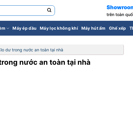
Showroo
trên toàn qu
iềm
Máy ép dầu
Máy lọc không khí
Máy hút ẩm
Ghế xếp
T
Clo dư trong nước an toàn tại nhà
 trong nước an toàn tại nhà