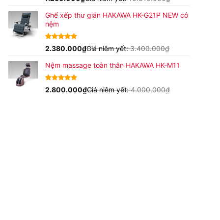
dựa trên
đánh giá
Ghế xếp thư giãn HAKAWA HK-G21P NEW có
nệm
4.93
15
2.380.000
trên 5
₫
Giá niêm yết:
3.400.000
₫
dựa trên
đánh giá
Nệm massage toàn thân HAKAWA HK-M11
4.63
16
2.800.000
trên
₫
Giá niêm yết:
4.000.000
₫
5 dựa trên
đánh giá