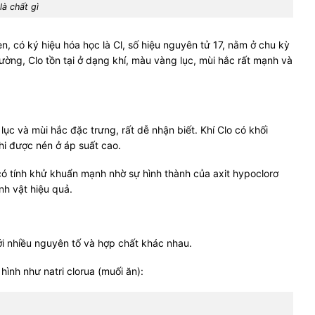
là chất gì
, có ký hiệu hóa học là Cl, số hiệu nguyên tử 17, nằm ở chu kỳ
ường, Clo tồn tại ở dạng khí, màu vàng lục, mùi hắc rất mạnh và
lục và mùi hắc đặc trưng, rất dễ nhận biết. Khí Clo có khối
hi được nén ở áp suất cao.
 có tính khử khuẩn mạnh nhờ sự hình thành của axit hypoclorơ
nh vật hiệu quả.
ới nhiều nguyên tố và hợp chất khác nhau.
 hình như natri clorua (muối ăn):