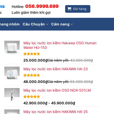
ms
056.9999.699
Hotline:
Giỏ hàng
ốc
Luôn giảm thêm khi gọi
hang nhôm
Câu Chuyện
Cẩm nang
Máy lọc nước ion kiềm Hakawa OSG Human
Water HU-150
4.94
17
25.000.000
trên 5
₫
Giá niêm yết:
43.000.000
₫
dựa trên
đánh giá
Máy lọc nước ion kiềm HAKAWA HA-23
5.00
16
48.000.000
trên 5
₫
Giá niêm yết:
55.000.000
₫
dựa trên
đánh giá
Máy lọc nước ion kiềm OSG NDX-501LM
Khoảng
4.96
24
42.900.000
trên 5
₫
–
45.900.000
₫
dựa trên
giá:
đánh giá
Máy lọc nước ion kiềm HAKAWA HA-25
từ