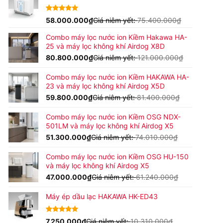
42.900.000₫
đến
4.92
24
58.000.000
trên 5
₫
Giá niêm yết:
75.400.000
₫
45.900.000₫
dựa trên
đánh giá
Combo máy lọc nước ion Kiềm Hakawa HA-
25 và máy lọc không khí Airdog X8D
80.800.000
₫
Giá niêm yết:
121.000.000
₫
Combo máy lọc nước ion Kiềm HAKAWA HA-
23 và máy lọc không khí Airdog X5D
59.800.000
₫
Giá niêm yết:
81.400.000
₫
Combo máy lọc nước ion Kiềm OSG NDX-
501LM và máy lọc không khí Airdog X5
51.300.000
₫
Giá niêm yết:
74.010.000
₫
Combo máy lọc nước ion Kiềm OSG HU-150
và máy lọc không khí Airdog X5
47.000.000
₫
Giá niêm yết:
61.240.000
₫
Máy ép dầu lạc HAKAWA HK-ED43
4.80
15
7.250.000
trên 5
₫
Giá niêm yết:
10.310.000
₫