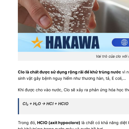
Vai trò của clo với
Clo là chất được sử dụng rộng rãi để khử trùng nước
vì n
sinh vật gây bệnh nguy hiểm như thương hàn, tả, E coli,…
Khi được cho vào nước, Clo sẽ xảy ra phản ứng hóa học th
Cl₂ + H₂O → HCl + HClO
Trong đó,
HClO (axit hypoclorơ)
là chất có khả năng diệt 
trò khử trùng trong nước máy và nước hồ bơi.