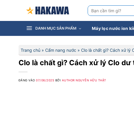
Bỏ
Tìm
qua
kiếm:
nội
dung
Máy lọc nước ion k
DANH MỤC SẢN PHẨM
Trang chủ
»
Cẩm nang nước
»
Clo là chất gì? Cách xử lý 
Clo là chất gì? Cách xử lý Clo dư
ĐĂNG VÀO
07/06/2025
BỞI
AUTHOR NGUYỄN HỮU THẬT