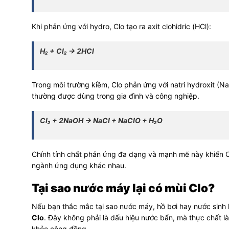
Khi phản ứng với hydro, Clo tạo ra axit clohidric (HCl):
H₂ + Cl₂ → 2HCl
Trong môi trường kiềm, Clo phản ứng với natri hydroxit (N
thường được dùng trong gia đình và công nghiệp.
Cl₂ + 2NaOH → NaCl + NaClO + H₂O
Chính tính chất phản ứng đa dạng và mạnh mẽ này khiến Clo
ngành ứng dụng khác nhau.
Tại sao nước máy lại có mùi Clo?
Nếu bạn thắc mắc tại sao nước máy, hồ bơi hay nước sinh h
Clo
. Đây không phải là dấu hiệu nước bẩn, mà thực chất l
khỏe cộng đồng.