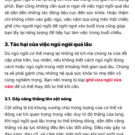
phút. Bạn cũng không cần quá lo ngại về việc ngủ ngồi quá lâu
sẽ dẫn đến những tác động tiêu cực đến sức khỏe. Hoặc thậm
chí không chìm vào giấc ngủ, việc nằm tựa lưng trên một chiếc
ghế cho người ngủ ngồi để nghỉ ngơi vào buổi trưa cũng giúp
bạn lấy lại năng lượng để tiếp tục làm việc trong buổi chiều.
3. Tác hại của việc ngủ ngồi quá lâu
Dù ngủ ngồi có thể mang lại những lợi ích mà chúng ta vừa đề
cập phía trên, tuy nhiên, nếu không biết cách ngủ ngồi đúng
cách hoặc ngủ ngồi trong một khoảng thời gian quá lâu. Chúng
ta sẽ phải gánh chịu những hệ quả sức khỏe từ nhẹ đến vô
cùng nghiêm trọng. Bạn nên trang bị loại
ghế vừa ngồi vừa
nằm
để có thể thay đổi tư thế khi cần.
3.1. Gây căng thẳng lên cột sống
Cột sống là bộ khung xương chịu trọng lượng của cơ thể và
đóng vai trò quan trọng trong việc duy trì độ thẳng của lưng.
Khi ngủ ngồi quá lâu trong tư thế không đúng, dẫn đến căng
thẳng và áp lực không đều lên các đốt sống. Điều này gây ra
đau lưng, đau cổ, và cảm giác mệt mỏi sau khi ngủ ngồi quá