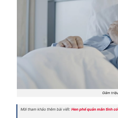
Giảm triệ
Mời tham khảo thêm bài viết:
Hen phế quản mãn tĩnh có