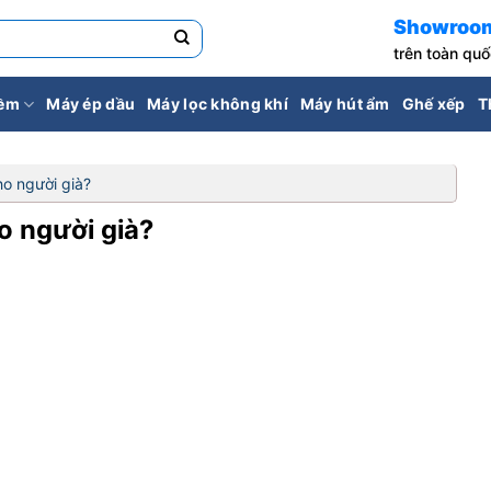
Showroo
trên toàn qu
iềm
Máy ép dầu
Máy lọc không khí
Máy hút ẩm
Ghế xếp
T
ho người già?
o người già?