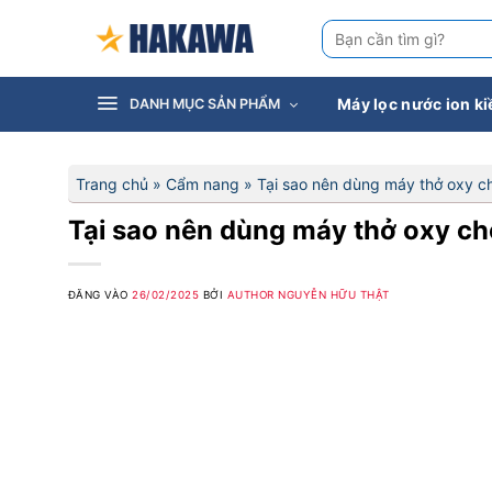
Bỏ
Tìm
qua
kiếm:
nội
dung
Máy lọc nước ion k
DANH MỤC SẢN PHẨM
Trang chủ
»
Cẩm nang
»
Tại sao nên dùng máy thở oxy c
Tại sao nên dùng máy thở oxy ch
ĐĂNG VÀO
26/02/2025
BỞI
AUTHOR NGUYỄN HỮU THẬT