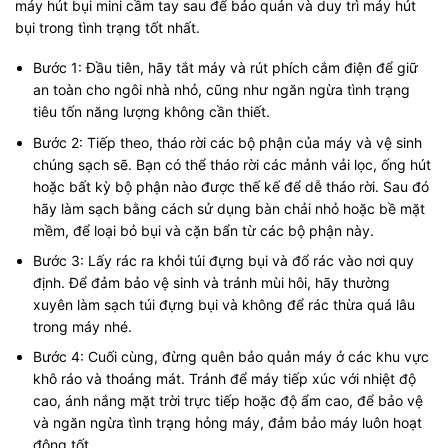
máy hút bụi mini cầm tay sau để bảo quản và duy trì máy hút
bụi trong tình trạng tốt nhất.
Bước 1: Đầu tiên, hãy tắt máy và rút phích cắm điện để giữ
an toàn cho ngôi nhà nhỏ, cũng như ngăn ngừa tình trạng
tiêu tốn năng lượng không cần thiết.
Bước 2: Tiếp theo, tháo rời các bộ phận của máy và vệ sinh
chúng sạch sẽ. Bạn có thể tháo rời các mảnh vải lọc, ống hút
hoặc bất kỳ bộ phận nào được thế kế để dễ tháo rời. Sau đó
hãy làm sạch bằng cách sử dụng bàn chải nhỏ hoặc bề mặt
mềm, để loại bỏ bụi và cặn bẩn từ các bộ phận này.
Bước 3: Lấy rác ra khỏi túi đựng bụi và đổ rác vào nơi quy
định. Để đảm bảo vệ sinh và tránh mùi hôi, hãy thường
xuyên làm sạch túi đựng bụi và không để rác thừa quá lâu
trong máy nhé.
Bước 4: Cuối cùng, đừng quên bảo quản máy ở các khu vực
khô ráo và thoáng mát. Tránh để máy tiếp xúc với nhiệt độ
cao, ánh nắng mặt trời trực tiếp hoặc độ ẩm cao, để bảo vệ
và ngăn ngừa tình trạng hỏng máy, đảm bảo máy luôn hoạt
động tốt.