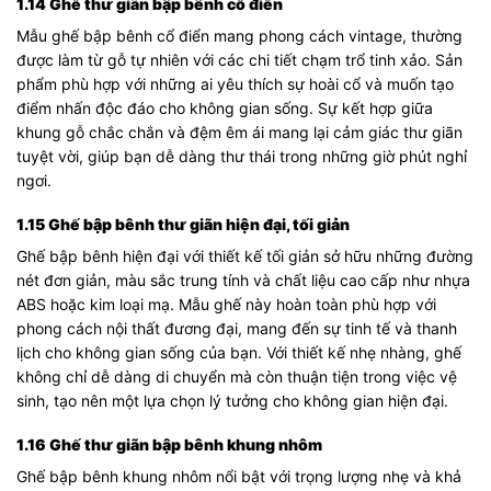
1.14 Ghế thư giãn bập bênh cổ điển
Mẫu ghế bập bênh cổ điển mang phong cách vintage, thường
được làm từ gỗ tự nhiên với các chi tiết chạm trổ tinh xảo. Sản
phẩm phù hợp với những ai yêu thích sự hoài cổ và muốn tạo
điểm nhấn độc đáo cho không gian sống. Sự kết hợp giữa
khung gỗ chắc chắn và đệm êm ái mang lại cảm giác thư giãn
tuyệt vời, giúp bạn dễ dàng thư thái trong những giờ phút nghỉ
ngơi.
1.15 Ghế bập bênh thư giãn hiện đại, tối giản
Ghế bập bênh hiện đại với thiết kế tối giản sở hữu những đường
nét đơn giản, màu sắc trung tính và chất liệu cao cấp như nhựa
ABS hoặc kim loại mạ. Mẫu ghế này hoàn toàn phù hợp với
phong cách nội thất đương đại, mang đến sự tinh tế và thanh
lịch cho không gian sống của bạn. Với thiết kế nhẹ nhàng, ghế
không chỉ dễ dàng di chuyển mà còn thuận tiện trong việc vệ
sinh, tạo nên một lựa chọn lý tưởng cho không gian hiện đại.
1.16 Ghế thư giãn bập bênh khung nhôm
Ghế bập bênh khung nhôm nổi bật với trọng lượng nhẹ và khả