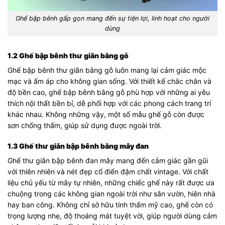
Ghế bập bênh gấp gọn mang đến sự tiện lợi, linh hoạt cho người
dùng
1.2 Ghế bập bênh thư giãn bằng gỗ
Ghế bập bênh thư giãn bằng gỗ luôn mang lại cảm giác mộc
mạc và ấm áp cho không gian sống. Với thiết kế chắc chắn và
độ bền cao, ghế bập bênh bằng gỗ phù hợp với những ai yêu
thích nội thất bền bỉ, dễ phối hợp với các phong cách trang trí
khác nhau. Không những vậy, một số mẫu ghế gỗ còn được
sơn chống thấm, giúp sử dụng được ngoài trời.
1.3 Ghế thư giãn bập bênh bằng mây đan
Ghế thư giãn bập bênh đan mây mang đến cảm giác gần gũi
với thiên nhiên và nét đẹp cổ điển đậm chất vintage. Với chất
liệu chủ yếu từ mây tự nhiên, những chiếc ghế này rất được ưa
chuộng trong các không gian ngoài trời như sân vườn, hiên nhà
hay ban công. Không chỉ sở hữu tính thẩm mỹ cao, ghế còn có
trọng lượng nhẹ, độ thoáng mát tuyệt vời, giúp người dùng cảm