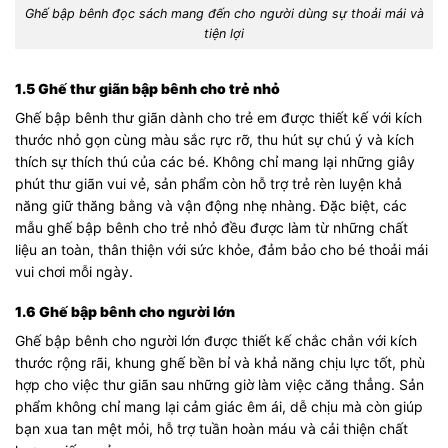
Ghế bập bênh đọc sách mang đến cho người dùng sự thoải mái và
tiện lợi
1.5 Ghế thư giãn bập bênh cho trẻ nhỏ
Ghế bập bênh thư giãn dành cho trẻ em được thiết kế với kích
thước nhỏ gọn cùng màu sắc rực rỡ, thu hút sự chú ý và kích
thích sự thích thú của các bé. Không chỉ mang lại những giây
phút thư giãn vui vẻ, sản phẩm còn hỗ trợ trẻ rèn luyện khả
năng giữ thăng bằng và vận động nhẹ nhàng. Đặc biệt, các
mẫu ghế bập bênh cho trẻ nhỏ đều được làm từ những chất
liệu an toàn, thân thiện với sức khỏe, đảm bảo cho bé thoải mái
vui chơi mỗi ngày.
1.6 Ghế bập bênh cho người lớn
Ghế bập bênh cho người lớn được thiết kế chắc chắn với kích
thước rộng rãi, khung ghế bền bỉ và khả năng chịu lực tốt, phù
hợp cho việc thư giãn sau những giờ làm việc căng thẳng. Sản
phẩm không chỉ mang lại cảm giác êm ái, dễ chịu mà còn giúp
bạn xua tan mệt mỏi, hỗ trợ tuần hoàn máu và cải thiện chất