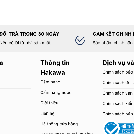
ĐỔI TRẢ TRONG 30 NGÀY
CAM KẾT CHÍNH
sống giúp hỗ trợ giảm đau mỏi lưng và hạn chế
Nếu có lỗi từ nhà sản xuất
Sản phẩm chính hãn
 của thoát vị đĩa đệm
 trọng
a
Thông tin
Dịch vụ và
Hakawa
Chính sách bảo
vải nhung êm ái và mềm mịn, giúp mang lại cảm giác thoải mái và
oài ra, sử dụng sợi carbon bền bỉ cải thiện độ bền của sản phẩm,
Cẩm nang
Chính sách đổi 
ợng tốt. Sự kết hợp giữa các chất liệu này giúp mang lại trải nghiệm
Cẩm nang nước
ệm massage Hakawa HK-M8.
Chính sách vận
Giới thiệu
Chính sách kiể
Liên hệ
Chính sách bán
Hệ thống cửa hàng