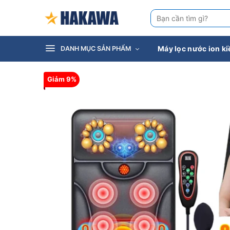
Bỏ
Tìm
qua
kiếm:
nội
dung
Máy lọc nước ion k
DANH MỤC SẢN PHẨM
Giảm 9%