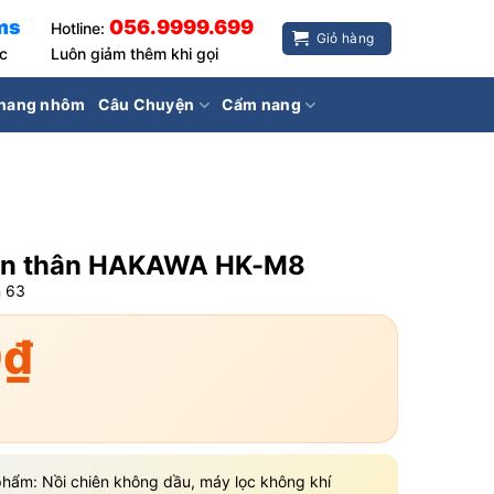
ms
056.9999.699
Hotline:
Giỏ hàng
ốc
Luôn giảm thêm khi gọi
hang nhôm
Câu Chuyện
Cẩm nang
àn thân HAKAWA HK-M8
n
63
0
₫
hẩm: Nồi chiên không dầu, máy lọc không khí