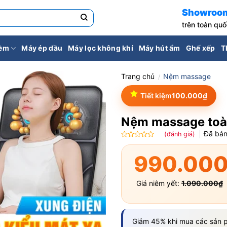
Showroo
trên toàn qu
iềm
Máy ép dầu
Máy lọc không khí
Máy hút ẩm
Ghế xếp
T
Trang chủ
Nệm massage
/
Tiết kiệm
100.000
₫
Nệm massage to
Đã bá
(đánh giá)
Được
xếp
990.00
hạng
0.0
5
Giá niêm yết:
1.090.000
₫
sao
Giảm 45% khi mua các sản p