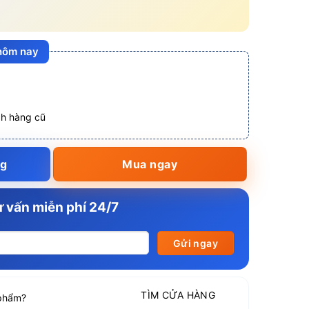
 hôm nay
ch hàng cũ
ng
Mua ngay
 vấn miễn phí 24/7
TÌM CỬA HÀNG
phẩm?