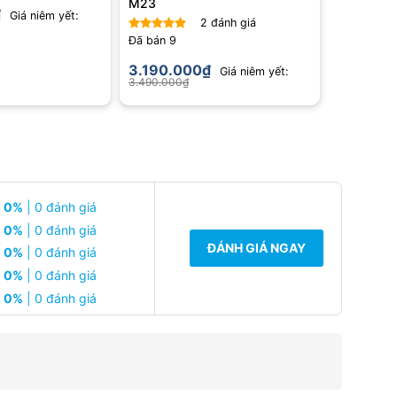
M23
₫
Giá niêm yết:
2
đánh giá
Đã bán
9
Được xếp
hạng
5.00
3.190.000
₫
Giá niêm yết:
5 sao
3.490.000
₫
0%
| 0 đánh giá
0%
| 0 đánh giá
ĐÁNH GIÁ NGAY
0%
| 0 đánh giá
0%
| 0 đánh giá
0%
| 0 đánh giá