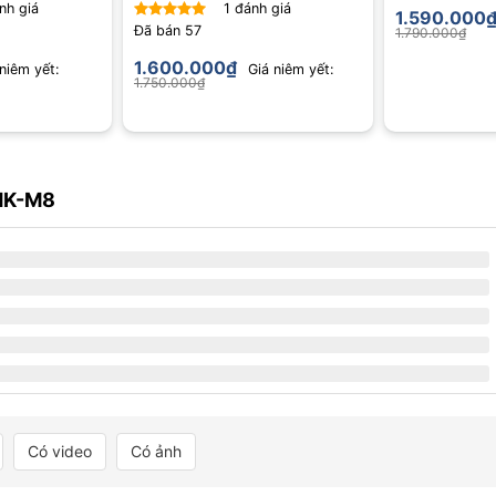
nh giá
1
đánh giá
1.590.000
Đã bán
57
1.790.000
₫
Được xếp
hạng
5.00
1.600.000
₫
niêm yết:
Giá niêm yết:
5 sao
1.750.000
₫
HK-M8
Có video
Có ảnh