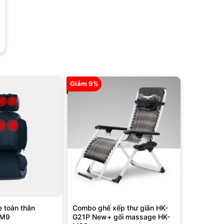
Giảm 9%
 toàn thân
Combo ghế xếp thư giãn HK-
-M9
G21P New+ gối massage HK-