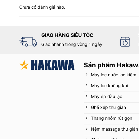
Chưa có đánh giá nào.
GIAO HÀNG SIÊU TỐC
Túi khí nâng đỡ đường cong cột 
Giao nhanh trong vòng 1 ngày
cơn đau
Chất liệu cao cấp, đẹp, sang
Sản phẩm Hakaw
Máy lọc nước ion kiềm
Chiếc
nệm massage
được làm từ chất liệu cao cấp là 
giảm mệt mỏi, căng thẳng và stress cho người dùng. Ng
Máy lọc không khí
giúp nó có thể sử dụng lâu dài mà vẫn giữ được chất lư
massage tuyệt vời và đáng nhớ cho người sử dụng n
Máy ép dầu lạc
Ghế xếp thư giãn
Thang nhôm rút gọn
Nệm massage thư giãn