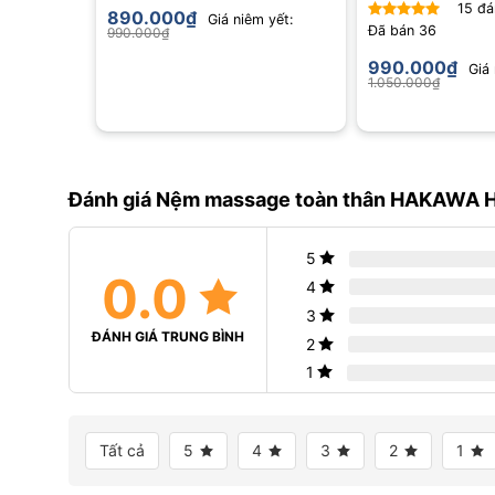
15
đá
890.000
₫
Giá niêm yết:
Đã bán
36
990.000
₫
Được xếp
hạng
4.93
990.000
₫
Giá 
5 sao
1.050.000
₫
Đánh giá Nệm massage toàn thân HAKAWA 
5
0.0
4
3
ĐÁNH GIÁ TRUNG BÌNH
2
1
Tất cả
5
4
3
2
1