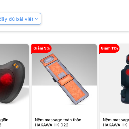
ùng
ầy đủ bài viết
rung massage
Giảm 9%
Giảm 11%
e đấm bóp nhịp nhàng
ộng có đèn hồng ngoại
 cột sống lưng, đau lưng, mỏi lưng
g ở vùng cổ
ả
mang tính linh hoạt cao
 giãn
Nệm massage toàn thân
Nệm massage
3
HAKAWA HK-D22
HAKAWA HK