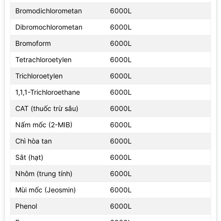
Người dùng có thể nhận biết chế độ đang chọn thông qua màn
Bromodichlorometan
6000L
hình hiển thị, giúp thao tác trực quan hơn.
Dibromochlorometan
6000L
Bromoform
6000L
Tetrachloroetylen
6000L
Trichloroetylen
6000L
1,1,1-Trichloroethane
6000L
CAT (thuốc trừ sâu)
6000L
Nấm mốc (2-MIB)
6000L
Chì hòa tan
6000L
4 chế độ nước trong sinh hoạt hằng ngày
Sắt (hạt)
6000L
Nhôm (trung tính)
6000L
Ngoài các chế độ điện phân, máy còn có tốc độ dòng lọc 2.5
Mùi mốc (Jeosmin)
6000L
L/phút ở áp suất nước 100 kPa. Điều này cho thấy thiết bị không
chỉ tạo nước điện phân mà còn xử lý nước qua bộ lọc trước khi
Phenol
6000L
đưa vào sử dụng. Tốc độ dòng chảy khi điện phân là 2.3 L/phút