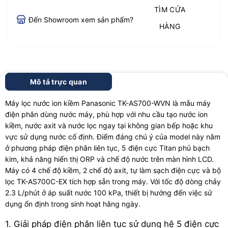
TÌM CỬA
Đến Showroom xem sản phẩm?
HÀNG
Mô tả trực quan
Máy lọc nước ion kiềm Panasonic TK-AS700-WVN là mẫu máy
điện phân dùng nước máy, phù hợp với nhu cầu tạo nước ion
kiềm, nước axit và nước lọc ngay tại không gian bếp hoặc khu
vực sử dụng nước cố định. Điểm đáng chú ý của model này nằm
ở phương pháp điện phân liên tục, 5 điện cực Titan phủ bạch
kim, khả năng hiển thị ORP và chế độ nước trên màn hình LCD.
Máy có 4 chế độ kiềm, 2 chế độ axit, tự làm sạch điện cực và bộ
lọc TK-AS700C-EX tích hợp sẵn trong máy. Với tốc độ dòng chảy
2.3 L/phút ở áp suất nước 100 kPa, thiết bị hướng đến việc sử
dụng ổn định trong sinh hoạt hằng ngày.
1. Giải pháp điện phân liên tục sử dụng hệ 5 điện cực