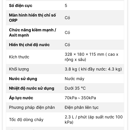
phân. Việc có màn hình hiển thị giúp người dùng dễ nhận biết
Số điện cực
5
máy đang vận hành ở chế độ nào, tránh nhầm lẫn giữa nước ion
Màn hình hiển thị chỉ số
kiềm, nước axit hoặc nước lọc trong quá trình sử dụng.
Có
ORP
Thời gian sử dụng liên tục của máy là 10 phút. Đây là thông số
Chức năng kiềm mạnh /
Có
đáng lưu ý trong thói quen dùng nước hằng ngày, nhất là khi lấy
Axit mạnh
nước liên tục với lượng lớn. Với gia đình, mức thời gian này phù
Hiển thị chế độ nước
Có
hợp cho các lần lấy nước theo nhu cầu sinh hoạt, thay vì vận
hành kéo dài không nghỉ như thiết bị công nghiệp.
328 x 180 x 115 mm ( cao x
Kích thước
rộng x sâu)
Khối lượng
3.8 kg ( khi đầy nước: 4.3 kg)
Nước sử dụng
Nước máy
Nhiệt độ nước sử dụng
Dưới 35 ℃
Áp lực nước
70kPa～350kPa
Phương pháp điện phân
Điện phân liên tục
2.3 L / phút (áp suất nước 100
Tốc độ dòng chảy
kPa)