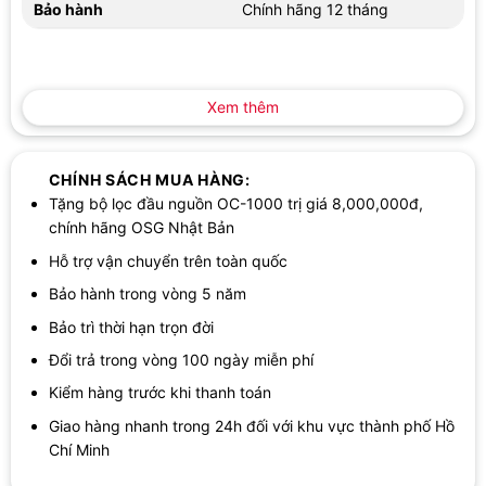
Bảo hành
Chính hãng 12 tháng
Xem thêm
CHÍNH SÁCH MUA HÀNG:
Tặng bộ lọc đầu nguồn OC-1000 trị giá 8,000,000đ,
chính hãng OSG Nhật Bản
Bộ lọc 6000L và chi phí vận hành dễ dự tính
Hỗ trợ vận chuyển trên toàn quốc
Bảo hành trong vòng 5 năm
Theo bảng thông số, khả năng lọc của máy đạt 6000L đối với
Bảo trì thời hạn trọn đời
nhiều chỉ tiêu như clo dư, độ đục, Trihalometthanes, cloroform,
Đổi trả trong vòng 100 ngày miễn phí
bromodichlorometan, dibromochlorometan, bromoform,
tetrachloroetylen, trichloroetylen, 1,1,1-Trichloroethane, CAT, nấm
Kiểm hàng trước khi thanh toán
mốc 2-MIB và chì hòa tan. Máy cũng có khả năng lọc 6000L với
Giao hàng nhanh trong 24h đối với khu vực thành phố Hồ
một số tạp chất khác như sắt dạng hạt, nhôm trung tính, mùi
Chí Minh
mốc Jeosmin, phenol, benzen và carbon tetraclorua.