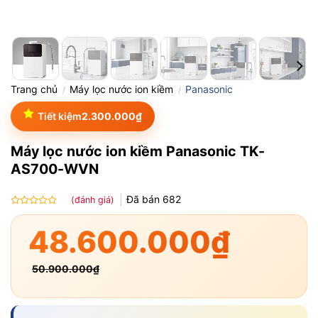
Trang chủ
Máy lọc nước ion kiềm
Panasonic
/
/
Tiết kiệm
2.300.000
₫
Máy lọc nước ion kiềm Panasonic TK-
AS700-WVN
Đã bán
682
(đánh giá)
Được
xếp
48.600.000
₫
hạng
0.0
5
50.900.000
₫
sao