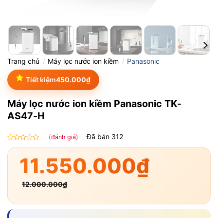
Trang chủ
Máy lọc nước ion kiềm
Panasonic
/
/
Tiết kiệm
450.000
₫
Máy lọc nước ion kiềm Panasonic TK-
AS47-H
Đã bán
312
(đánh giá)
Được
xếp
11.550.000
₫
hạng
0.0
5
12.000.000
₫
sao