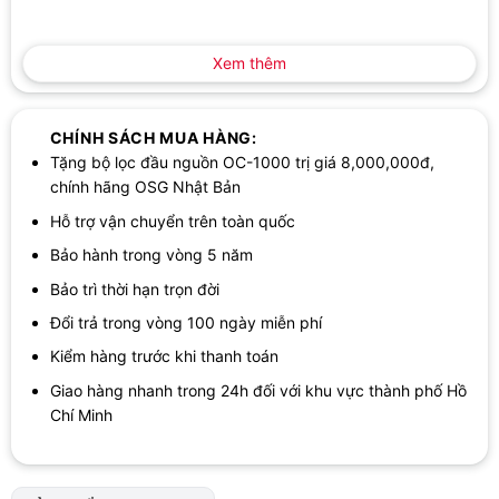
Xem thêm
Khả năng lọc của máy được công bố với nhiều chỉ tiêu ở mức 12.000
CHÍNH SÁCH MUA HÀNG:
L
Tặng bộ lọc đầu nguồn OC-1000 trị giá 8,000,000đ,
chính hãng OSG Nhật Bản
Khả năng lọc của máy được công bố với nhiều chỉ tiêu ở mức
Hỗ trợ vận chuyển trên toàn quốc
12.000 L, gồm clo dư, độ đục, nhóm Trihalometthanes,
Bảo hành trong vòng 5 năm
Cloroform, Bromodichlorometan, Dibromochlorometan,
Bromoform, Tetrachloroetylen, Trichloroetylen, 1,1,1-
Bảo trì thời hạn trọn đời
Trichloroethane, CAT, nấm mốc 2-MIB, chì hòa tan và một số tạp
Đổi trả trong vòng 100 ngày miễn phí
chất khác như sắt dạng hạt, nhôm trung tính, mùi mốc Jeosmin,
Kiểm hàng trước khi thanh toán
Phenol, Benzen, Carbon tetraclorua.
Giao hàng nhanh trong 24h đối với khu vực thành phố Hồ
Điểm đáng nói ở đây là các chỉ tiêu lọc đều được công bố theo
Chí Minh
cùng mức 12.000 L, giúp người dùng dễ theo dõi giới hạn sử
dụng của lõi lọc. Thời gian thay bộ lọc được ghi là 2 năm nếu
dùng 15 L/ngày. Với gia đình có thói quen lấy nước uống, nấu ăn