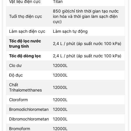
một chế độ cố định. Bảng thông số không cung cấp độ pH cụ
Vật liệu điện cực
Titan
thể, vì vậy khi tư vấn hoặc sử dụng, nên hiểu sản phẩm theo
850 giờ(chỉ tính thời gian tạo nước
đúng phạm vi dữ liệu là tạo được 3 chế độ nước kiềm.
Tuổi thọ điện cực
ion hóa và thời gian làm sạch điện
cực)
Làm sạch điện cực
Làm sạch tự động
Tốc độ lọc nước
2,4 L / phút (áp suất nước 100 kPa)
trung tính
Tốc độ dòng lọc
2,4 L / phút (áp suất nước 100 kPa)
Clo dư
12000L
Độ đục
12000L
Chất
12000L
Trihalometthanes
Các chế độ nước và vai trò trong đời sống hằng ngày
Cloroform
12000L
Bromodichlorometan
12000L
Nước axit được tạo ra với 1 chế độ riêng. Đây là loại nước cũng
hình thành từ quá trình điện phân, nhưng thuộc nhóm axit theo
Dibromochlorometan
12000L
thiết kế của máy. Không nên hiểu nước axit là nước uống hằng
Bromoform
12000L