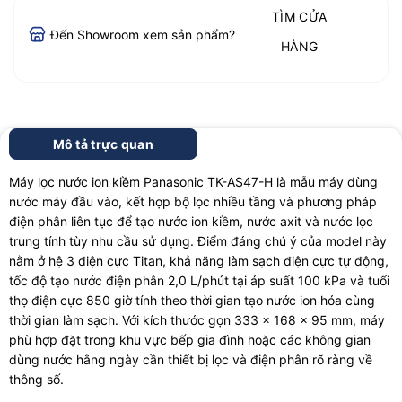
TÌM CỬA
Đến Showroom xem sản phẩm?
HÀNG
Mô tả trực quan
Máy lọc nước ion kiềm Panasonic TK-AS47-H là mẫu máy dùng
nước máy đầu vào, kết hợp bộ lọc nhiều tầng và phương pháp
điện phân liên tục để tạo nước ion kiềm, nước axit và nước lọc
trung tính tùy nhu cầu sử dụng. Điểm đáng chú ý của model này
nằm ở hệ 3 điện cực Titan, khả năng làm sạch điện cực tự động,
tốc độ tạo nước điện phân 2,0 L/phút tại áp suất 100 kPa và tuổi
thọ điện cực 850 giờ tính theo thời gian tạo nước ion hóa cùng
thời gian làm sạch. Với kích thước gọn 333 x 168 x 95 mm, máy
phù hợp đặt trong khu vực bếp gia đình hoặc các không gian
dùng nước hằng ngày cần thiết bị lọc và điện phân rõ ràng về
thông số.