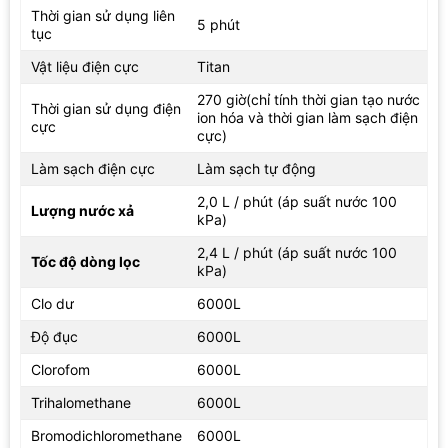
phân theo chế độ kiềm của máy. Bảng thông số không công bố
Thời gian sử dụng liên
5 phút
dải pH, nồng độ hydro hay chế độ nước axit, vì vậy khi sử dụng
tục
model này, nên nhìn nhận sản phẩm theo đúng các chế độ được
Vật liệu điện cực
Titan
nêu: nước kiềm và chế độ tinh khiết.
270 giờ(chỉ tính thời gian tạo nước
Thời gian sử dụng điện
ion hóa và thời gian làm sạch điện
cực
cực)
Làm sạch điện cực
Làm sạch tự động
2,0 L / phút (áp suất nước 100
Lượng nước xả
kPa)
2,4 L / phút (áp suất nước 100
Tốc độ dòng lọc
kPa)
Clo dư
6000L
Độ đục
6000L
Các chế độ nước và khả năng lọc phục vụ nhu cầu hằng ngày
Clorofom
6000L
Trihalomethane
6000L
Chế độ tinh khiết phù hợp khi người dùng muốn lấy nước sau lọc
mà không chọn chế độ kiềm. Còn 2 chế độ kiềm giúp linh hoạt
Bromodichloromethane
6000L