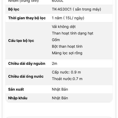
Nhôm (trung tính)
6000L
ngày. Đây là mốc giúp người dùng dễ dự tính chi phí thay lõi.
Nếu gia đình dùng nhiều hơn hoặc ít hơn 15L/ngày, thời điểm
Bộ lọc
TK-AS30C1 ( sẵn trong máy)
thay thực tế có thể cần theo dõi dựa trên lượng nước đã sử dụng
Thời gian thay bộ lọc
1 năm ( 15L/ ngày)
và tín hiệu báo của máy.
Vải không dệt
3. Lưu lượng, nước xả và tín hiệu theo dõi chất lượng
Than hoạt tính dạng hạt
nước
Gốm
Cấu tạo bộ lọc
Ở áp suất nước 100 kPa, máy có tốc độ dòng chảy điện phân 1,2
Bột than hoạt tính
L/phút. Đây là lưu lượng phù hợp cho việc lấy nước uống từng
Màng lọc sợi rỗng
lần, không quá lớn nên người dùng dễ kiểm soát lượng nước cần
lấy. Ngoài ra, tốc độ dòng lọc đạt 2,4 L/phút ở cùng điều kiện áp
Chiều dài dây nguồn
2m
suất, còn lượng nước xả là 2,0 L/phút.
Cấp nước: 0.9 m
Chiều dài ống nước
Thoát nước:0.7 m
Sản xuất
Nhật Bản
Nhập khẩu
Nhật Bản