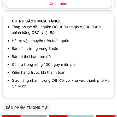
Xem thêm
CHÍNH SÁCH MUA HÀNG:
Lưu lượng, nước xả và tín hiệu theo dõi chất lượng nước
Tặng bộ lọc đầu nguồn OC-1000 trị giá 8,000,000đ,
chính hãng OSG Nhật Bản
Máy có tỉ lệ nước thải 4:1 theo công bố. Khi lắp đặt, người dùng
Hỗ trợ vận chuyển trên toàn quốc
cần quan tâm đến đường nước cấp và đường thoát nước, vì thiết
Bảo hành trong vòng 5 năm
bị có ống cấp nước dài 0,9 m và ống thoát nước dài 0,7 m. Việc
bố trí đúng vị trí giúp khu vực bếp gọn hơn, hạn chế kéo căng
Bảo trì thời hạn trọn đời
dây hoặc đặt máy quá xa điểm cấp, thoát nước.
Đổi trả trong vòng 100 ngày miễn phí
Panasonic TK-AS31 sử dụng màn hình dạng đèn báo, kèm tín
Kiểm hàng trước khi thanh toán
hiệu chất lượng nước 2 màu. Với thiết bị gia dụng đặt ở bếp,
Giao hàng nhanh trong 24h đối với khu vực thành phố Hồ
dạng hiển thị này có lợi ở chỗ dễ quan sát nhanh trạng thái hoạt
Chí Minh
động mà không cần thao tác phức tạp. Người dùng chỉ cần chú
ý màu tín hiệu và đèn báo trong quá trình lấy nước để nhận biết
tình trạng máy theo hướng dẫn đi kèm.
SẢN PHẨM TƯƠNG TỰ