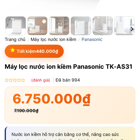
Trang chủ
Máy lọc nước ion kiềm
Panasonic
/
/
Tiết kiệm
440.000
₫
Máy lọc nước ion kiềm Panasonic TK-AS31
Đã bán
994
(đánh giá)
Được
xếp
6.750.000
₫
hạng
0.0
5
7.190.000
₫
sao
Nước ion kiềm hỗ trợ cân bằng cơ thể, nâng cao sức