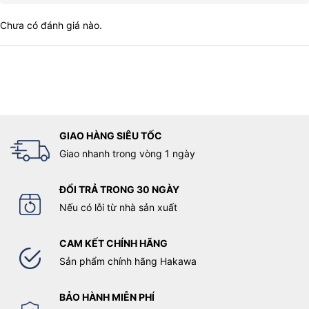
Máy dùng điện áp 100V, dây nguồn dài 2 m. Đây là thông số cần
Chưa có đánh giá nào.
được chú ý kỹ khi bố trí nguồn điện, vì thiết bị cần được cấp
đúng điện áp theo công bố. Công suất 48 W không quá lớn trong
nhóm thiết bị dùng tại bếp, nhưng nguồn điện vẫn cần ổn định và
phù hợp.
GIAO HÀNG SIÊU TỐC
Giao nhanh trong vòng 1 ngày
ĐỔI TRẢ TRONG 30 NGÀY
Nếu có lỗi từ nhà sản xuất
CAM KẾT CHÍNH HÃNG
Sản phẩm chính hãng Hakawa
Kích thước lắp đặt và nhóm người dùng phù hợp
BẢO HÀNH MIỄN PHÍ