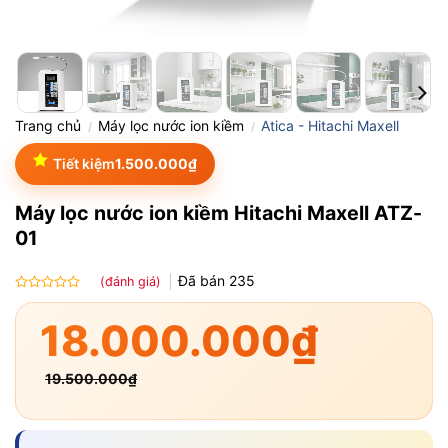
Trang chủ
Máy lọc nước ion kiềm
Atica - Hitachi Maxell
/
/
Tiết kiệm
1.500.000
₫
Máy lọc nước ion kiềm Hitachi Maxell ATZ-
01
Đã bán
235
(đánh giá)
Được
xếp
18.000.000
₫
hạng
0.0
5
19.500.000
₫
sao