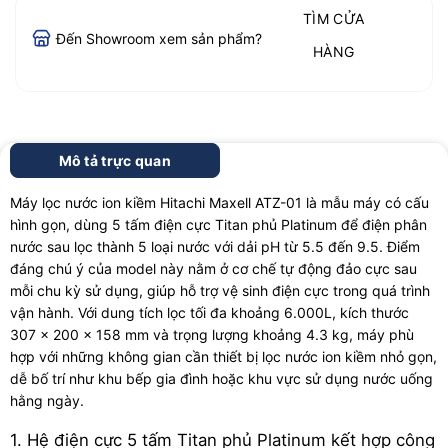
TÌM CỬA
Đến Showroom xem sản phẩm?
HÀNG
Mô tả trực quan
Máy lọc nước ion kiềm Hitachi Maxell ATZ-01 là mẫu máy có cấu
hình gọn, dùng 5 tấm điện cực Titan phủ Platinum để điện phân
nước sau lọc thành 5 loại nước với dải pH từ 5.5 đến 9.5. Điểm
đáng chú ý của model này nằm ở cơ chế tự động đảo cực sau
mỗi chu kỳ sử dụng, giúp hỗ trợ vệ sinh điện cực trong quá trình
vận hành. Với dung tích lọc tối đa khoảng 6.000L, kích thước
307 × 200 × 158 mm và trọng lượng khoảng 4.3 kg, máy phù
hợp với những không gian cần thiết bị lọc nước ion kiềm nhỏ gọn,
dễ bố trí như khu bếp gia đình hoặc khu vực sử dụng nước uống
hằng ngày.
1. Hệ điện cực 5 tấm Titan phủ Platinum kết hợp công