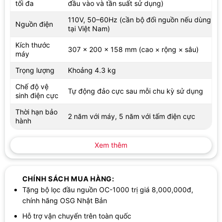
tối đa
đầu vào và tần suất sử dụng)
nước đầu vào. Cơ chế đảo cực giúp thay đổi chiều hoạt động
của điện cực, từ đó hỗ trợ làm sạch bề mặt điện cực trong quá
110V, 50–60Hz (cần bộ đổi nguồn nếu dùng
Nguồn điện
trình sử dụng.
tại Việt Nam)
Kích thước
Điểm này có ý nghĩa thực tế đối với độ bền và chi phí vận hành
307 × 200 × 158 mm (cao × rộng × sâu)
máy
lâu dài. Khi điện cực được hỗ trợ vệ sinh thường xuyên, người
dùng có thêm sự yên tâm về khả năng duy trì hiệu quả điện phân
Trọng lượng
Khoảng 4.3 kg
theo thời gian. Tuy nhiên, dung tích lọc tối đa và độ ổn định khi
Chế độ vệ
Tự động đảo cực sau mỗi chu kỳ sử dụng
vận hành vẫn phụ thuộc vào chất lượng nước đầu vào và tần
sinh điện cực
suất sử dụng, đúng như thông số của máy đã nêu.
Thời hạn bảo
2 năm với máy, 5 năm với tấm điện cực
hành
Xem thêm
CHÍNH SÁCH MUA HÀNG:
Tặng bộ lọc đầu nguồn OC-1000 trị giá 8,000,000đ,
chính hãng OSG Nhật Bản
Hỗ trợ vận chuyển trên toàn quốc