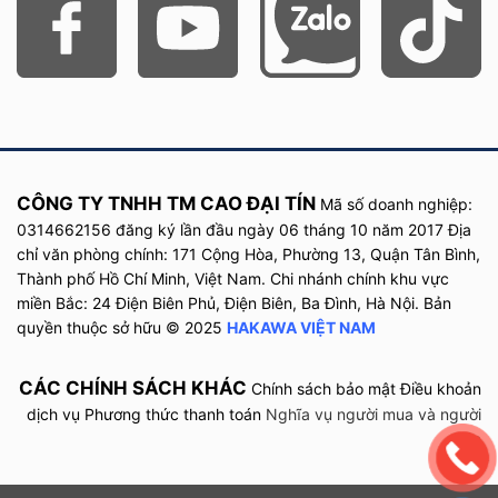
Nếu nhu cầu của bạn là một máy có thông số rõ ràng, không quá
cồng kềnh, có 5 tấm điện cực và dung tích lọc tối đa khoảng
6.000L, model này là lựa chọn đáng cân nhắc trong nhóm
máy
lọc nước ion kiềm
dùng cho sinh hoạt hằng ngày.
CÔNG TY TNHH TM CAO ĐẠI TÍN
Mã số doanh nghiệp:
0314662156 đăng ký lần đầu
ngày
06 tháng 10 năm
2017
Địa
chỉ văn phòng chính: 171 Cộng Hòa, Phường 13, Quận Tân Bình,
Thành phố Hồ Chí Minh, Việt Nam. Chi nhánh chính khu vực
miền Bắc: 24 Điện Biên Phủ, Điện Biên, Ba Đình, Hà Nội. Bản
quyền thuộc sở hữu © 2025
HAKAWA VIỆT NAM
CÁC CHÍNH SÁCH KHÁC
Chính sách bảo mật
Điều khoản
dịch vụ
Phương thức thanh toán
Nghĩa vụ người mua và người
Máy lọc nước ion kiềm Hitachi Maxell ATZ-01 phù hợp với người dùng
bán
muốn có thiết bị lọc nước kết hợp điện phân