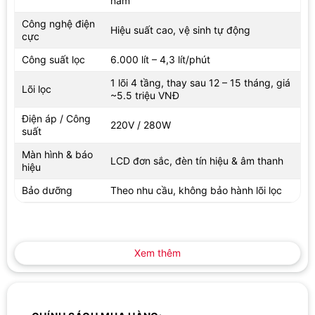
năm
Lõi lọc đa tầng, an toàn sử dụng
Lõi lọc 4 tầng:
Tuổi thọ lên đến 6.000 lít, loại bỏ hiệu quả tạp
Công nghệ điện
Hiệu suất cao, vệ sinh tự động
cực
chất, hóa chất, vi khuẩn, virus… nhưng vẫn giữ lại vi khoáng tự
nhiên có lợi.
Công suất lọc
6.000 lít – 4,3 lít/phút
Bộ tiền xử lý nước:
Phù hợp đặc thù nguồn nước Việt Nam, đảm
1 lõi 4 tầng, thay sau 12 – 15 tháng, giá
Lõi lọc
~5.5 triệu VNĐ
bảo nước đầu vào đạt chuẩn cho quá trình điện phân.
Điện áp / Công
Tính năng an toàn:
Cảnh báo nước không uống được, mặc định
220V / 280W
suất
chế độ nước uống khi mở vòi, tự động xả nước dư, báo lỗi nguồn
Màn hình & báo
nước đầu vào, hiển thị chỉ số pH và hydrogen rõ ràng.
LCD đơn sắc, đèn tín hiệu & âm thanh
hiệu
Thiết kế trải nghiệm người dùng
Bảo dưỡng
Theo nhu cầu, không bảo hành lõi lọc
Thiết kế hiện đại:
Màn hình hiển thị trực quan, nút bấm cơ học dễ
thao tác, phù hợp mọi không gian bếp.
Tốc độ tạo nước nhanh:
Đáp ứng nhu cầu sử dụng liên tục của
Xem thêm
gia đình hiện đại.
Dịch vụ khách hàng tận tâm:
Đội ngũ kỹ thuật viên Hakawa luôn
sẵn sàng hỗ trợ lắp đặt, bảo trì, tư vấn sử dụng và thay lõi lọc