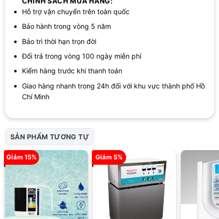
CHÍNH SÁCH MUA HÀNG:
nhanh chóng, chuyên nghiệp.
Hỗ trợ vận chuyển trên toàn quốc
Chính sách bảo hành và dịch vụ hậu mãi Hakawa
Bảo hành trong vòng 5 năm
Bảo trì thời hạn trọn đời
Đổi trả trong vòng 100 ngày miễn phí
Kiểm hàng trước khi thanh toán
Giao hàng nhanh trong 24h đối với khu vực thành phố Hồ
Chí Minh
SẢN PHẨM TƯƠNG TỰ
Giảm 15%
Giảm 5%
chính sách bảo hành hậu mãi của máy lọc nước ion kiềm atica gold
Bảo hành chính hãng 5 năm, bảo trì trọn đời
cho máy lọc