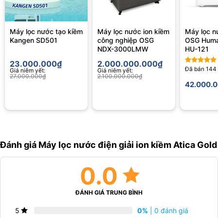
nước ion kiềm.
Đổi trả miễn phí trong 3 tháng
nếu có lỗi sản xuất.
Máy lọc nước tạo kiềm
Máy lọc nước ion kiềm
Máy lọc n
Hỗ trợ kỹ thuật 24/7, chăm sóc khách hàng tận tâm
từ tư vấn
Kangen SD501
công nghiệp OSG
OSG Huma
chọn mua, lắp đặt đến bảo hành, bảo trì.
NDX-3000LMW
HU-121
Showroom trải nghiệm hiện đại:
Khách hàng có thể trải
23.000.000
₫
2.000.000.000
₫
Đã bán
144
Giá niêm yết:
Giá niêm yết:
nghiệm thực tế sản phẩm, nhận tư vấn chuyên sâu tại hệ
Được xếp
27.000.000
₫
2.100.000.000
₫
hạng
5.00
thống showroom Hakawa trên toàn quốc.
42.000.
5 sao
Giao hàng, lắp đặt miễn phí toàn quốc
đảm bảo thuận tiện,
nhanh chóng, an tâm.
Vì sao nên chọn Hakawa khi mua Atica Gold?
Đánh giá Máy lọc nước điện giải ion kiềm Atica Gold
0.0
ĐÁNH GIÁ TRUNG BÌNH
0%
| 0 đánh giá
5