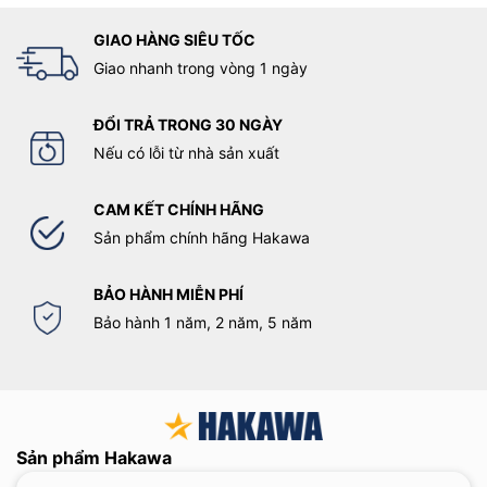
tư vào Atica Gold tại Hakawa không chỉ là lựa chọn công nghệ
GIAO HÀNG SIÊU TỐC
Nhật Bản đỉnh cao mà còn là sự đảm bảo an tâm trọn vẹn cho
mỗi gia đình Việt.
Giao nhanh trong vòng 1 ngày
Liên hệ ngay Hakawa Việt Nam để được tư vấn chi tiết, trải
ĐỔI TRẢ TRONG 30 NGÀY
nghiệm thực tế và nhận ưu đãi hấp dẫn khi chọn mua
máy lọc
Nếu có lỗi từ nhà sản xuất
nước điện giải ion kiềm Atica
Gold!
Xem thêm một số sản phẩm khác của Atica:
CAM KẾT CHÍNH HÃNG
Sản phẩm chính hãng Hakawa
Máy lọc nước ion kiềm Atica Silver
Máy lọc nước ion kiềm Atica Eco
BẢO HÀNH MIỄN PHÍ
Bảo hành 1 năm, 2 năm, 5 năm
Sản phẩm Hakawa