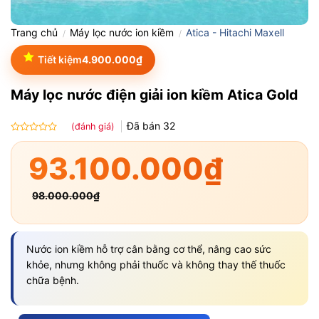
Trang chủ
Máy lọc nước ion kiềm
Atica - Hitachi Maxell
/
/
Tiết kiệm
4.900.000
₫
Máy lọc nước điện giải ion kiềm Atica Gold
Đã bán
32
(đánh giá)
Được
xếp
93.100.000
₫
hạng
0.0
5
98.000.000
₫
sao
Nước ion kiềm hỗ trợ cân bằng cơ thể, nâng cao sức
khỏe, nhưng không phải thuốc và không thay thế thuốc
chữa bệnh.