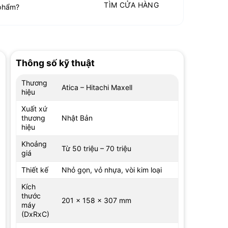
TÌM CỬA HÀNG
phẩm?
Thông số kỹ thuật
Thương
Atica – Hitachi Maxell
hiệu
Xuất xứ
thương
Nhật Bản
hiệu
Khoảng
Từ 50 triệu – 70 triệu
giá
Thiết kế
Nhỏ gọn, vỏ nhựa, vòi kim loại
Kích
thước
201 x 158 x 307 mm
máy
(DxRxC)