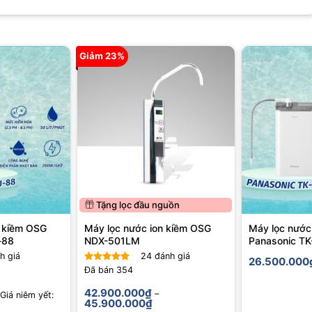
pha trà và nước axit nhẹ để rửa mặt, đây là mẫu máy đáng cân nhắc
Giảm 23%
Tặng lọc đầu nguồn
n kiềm OSG
Máy lọc nước ion kiềm OSG
Máy lọc nước
-88
NDX-501LM
Panasonic T
h giá
24
đánh giá
26.500.000
Đã bán
354
Được xếp
hạng
4.96
42.900.000
₫
–
Giá niêm yết:
5 sao
Khoảng
45.900.000
₫
giá: