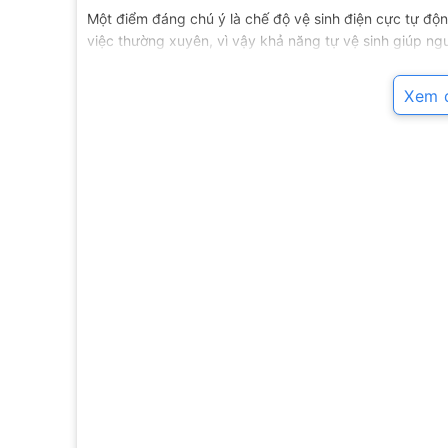
Một điểm đáng chú ý là chế độ vệ sinh điện cực tự độn
việc thường xuyên, vì vậy khả năng tự vệ sinh giúp ng
có ý nghĩa với độ ổn định vận hành lâu dài, nhất là 
ăn, pha trà hoặc lấy nước trung tính.
Xem đ
Tuổi thọ tấm điện cực được công bố ở mức 15 đến 20 n
hạn, bởi điện cực là một trong những bộ phận chính c
điện cực của Atica MHW-H5(V) hướng đến nhóm người d
chỉ quan tâm đến chi phí ban đầu.
3. 5 loại nước đầu ra cho nhiều n
Máy tạo ra 5 loại nước trong dải pH từ 5.5 đến 9.5. Đ
dùng chọn đúng loại nước cho từng mục đích.
Ở mức pH khoảng 5.5, máy tạo nước axit mức 1, còn gọ
mặt, hỗ trợ làm đẹp da mặt, cân bằng pH và se khít lỗ
uống hằng ngày.
Ở mức pH khoảng 7.0, máy tạo nước lọc trung tính Puri
và nấu ăn cho em bé. Trong thực tế, nước trung tính 