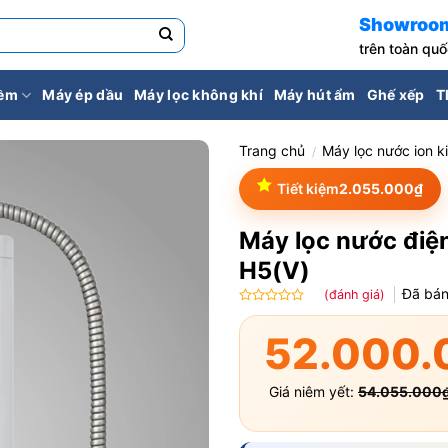
Showroo
trên toàn qu
iềm
Máy ép dầu
Máy lọc không khí
Máy hút ẩm
Ghế xếp
T
Trang chủ
Máy lọc nước ion k
/
Tiết kiệm
2.055.000
₫
Máy lọc nước đi
H5(V)
Đã bá
(đánh giá)
Được
xếp
52.000.
hạng
0.0
5
Giá niêm yết:
54.055.000
sao