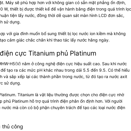
 đặt. Máy sẽ phù hợp hơn với không gian có sẵn mặt phẳng ổn định,
 W, thiết bị được thiết kế để vận hành bằng điện trong quá trình lọ
thuận tiện lấy nước, đồng thời dễ quan sát màn hình LCD đơn sắc,
nh sử dụng.
ợp với gia đình muốn bổ sung thiết bị lọc nước ion kiềm mà không
g tạo cảm giác chắc chắn khi thao tác lấy nước hằng ngày.
 điện cực Titanium phủ Platinum
a MHW-H5(V) nằm ở công nghệ điện cực hiệu suất cao. Sau khi nước
c để tạo ra các mức pH khác nhau trong dải 5.5 đến 9.5. Có thể hiểu
h và sắp xếp lại các thành phần trong nước, từ đó tạo ra nước axit
ức sử dụng.
latinum. Titanium là vật liệu thường được chọn cho điện cực nhờ
p phủ Platinum hỗ trợ quá trình điện phân ổn định hơn. Với người
c nước mà còn có bộ phận chuyên trách để tạo các loại nước điện
c thủ công