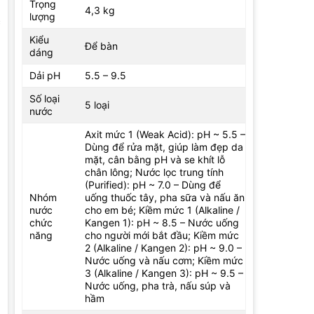
Trọng
4,3 kg
lượng
c
Kiểu
Để bàn
dáng
Dải pH
5.5 – 9.5
Số loại
5 loại
nước
Axit mức 1 (Weak Acid): pH ~ 5.5 –
Dùng để rửa mặt, giúp làm đẹp da
mặt, cân bằng pH và se khít lỗ
chân lông; Nước lọc trung tính
(Purified): pH ~ 7.0 – Dùng để
Nhóm
uống thuốc tây, pha sữa và nấu ăn
nước
cho em bé; Kiềm mức 1 (Alkaline /
chức
Kangen 1): pH ~ 8.5 – Nước uống
năng
cho người mới bắt đầu; Kiềm mức
2 (Alkaline / Kangen 2): pH ~ 9.0 –
Nước uống và nấu cơm; Kiềm mức
3 (Alkaline / Kangen 3): pH ~ 9.5 –
Nước uống, pha trà, nấu súp và
hầm