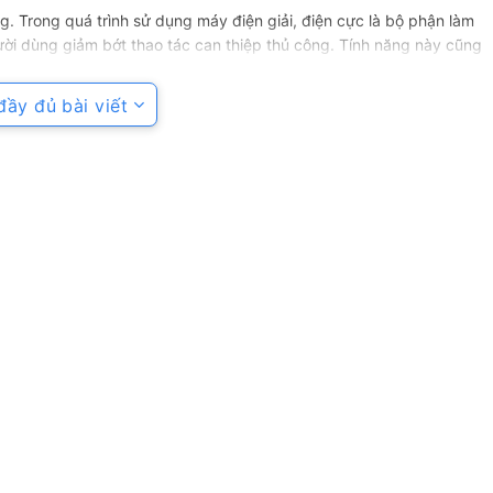
g. Trong quá trình sử dụng máy điện giải, điện cực là bộ phận làm
ười dùng giảm bớt thao tác can thiệp thủ công. Tính năng này cũng
khi máy được dùng hằng ngày cho nhiều nhu cầu như uống nước, nấu
ầy đủ bài viết
ăm. Đây là thông số quan trọng khi cân nhắc chi phí sử dụng dài
ủa
máy tạo nước ion kiềm
. Khi kết hợp với cơ chế vệ sinh tự động, hệ
ùng muốn một thiết bị vận hành ổn định trong nhiều năm, thay vì
hu cầu sử dụng hằng ngày
ây là dải pH được chia theo từng nhóm nước chức năng, giúp người
i là Weak Acid. Theo thông số sản phẩm, loại nước này dùng để rửa
 chân lông. Đây là nước dùng ngoài da, không nên hiểu như nước
fied. Đây là loại nước được mô tả dùng để uống thuốc tây, pha sữa
là lựa chọn phù hợp khi người dùng không muốn dùng nước có tính