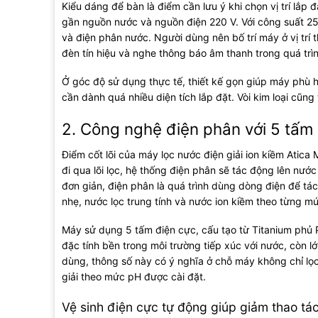
Kiểu dáng để bàn là điểm cần lưu ý khi chọn vị trí lắp
gần nguồn nước và nguồn điện 220 V. Với công suất 250
và điện phân nước. Người dùng nên bố trí máy ở vị trí 
đèn tín hiệu và nghe thông báo âm thanh trong quá trì
Ở góc độ sử dụng thực tế, thiết kế gọn giúp máy phù h
cần dành quá nhiều diện tích lắp đặt. Vòi kim loại cũn
2. Công nghệ điện phân với 5 tấm
Điểm cốt lõi của máy lọc nước điện giải ion kiềm Atic
đi qua lõi lọc, hệ thống điện phân sẽ tác động lên nướ
đơn giản, điện phân là quá trình dùng dòng điện để tác
nhẹ, nước lọc trung tính và nước ion kiềm theo từng m
Máy sử dụng 5 tấm điện cực, cấu tạo từ Titanium phủ P
đặc tính bền trong môi trường tiếp xúc với nước, còn lớ
dùng, thông số này có ý nghĩa ở chỗ máy không chỉ lọ
giải theo mức pH được cài đặt.
Vệ sinh điện cực tự động giúp giảm thao tá