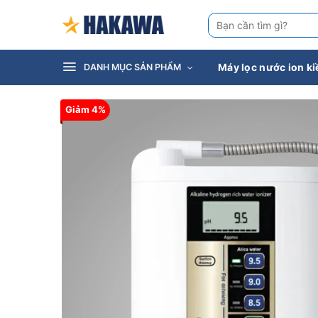
Bỏ
Tìm
qua
kiếm:
nội
dung
Máy lọc nước ion k
DANH MỤC SẢN PHẨM
Giảm 4%