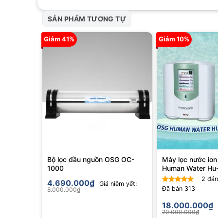
nước lọc trung tính, nước ion kiềm cho uống, nấu ăn, 
SẢN PHẨM TƯƠNG TỰ
trong nhóm giá từ 50 triệu đến 70 triệu.
Giảm 41%
Giảm 10%
Bộ lọc đầu nguồn OSG OC-
Máy lọc nước io
1000
Human Water Hu
2
đán
4.690.000
₫
Giá niêm yết:
Đã bán
313
8.000.000
₫
Được
xếp hạng
18.000.000
₫
4.00
5
20.000.000
₫
sao