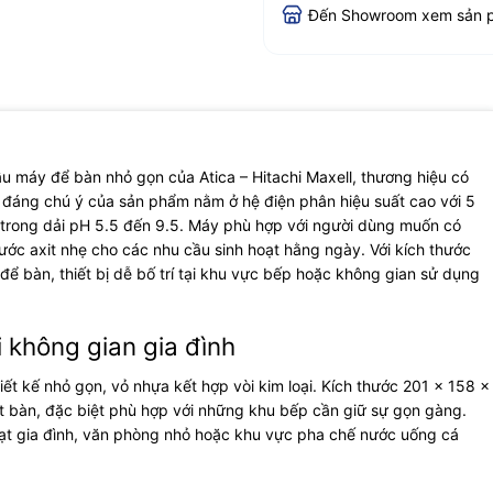
Đến Showroom xem sản 
mẫu máy để bàn nhỏ gọn của Atica – Hitachi Maxell, thương hiệu có
 đáng chú ý của sản phẩm nằm ở hệ điện phân hiệu suất cao với 5
c trong dải pH 5.5 đến 9.5. Máy phù hợp với người dùng muốn có
ước axit nhẹ cho các nhu cầu sinh hoạt hằng ngày. Với kích thước
ể bàn, thiết bị dễ bố trí tại khu vực bếp hoặc không gian sử dụng
i không gian gia đình
hiết kế nhỏ gọn, vỏ nhựa kết hợp vòi kim loại. Kích thước 201 x 158 x
t bàn, đặc biệt phù hợp với những khu bếp cần giữ sự gọn gàng.
hoạt gia đình, văn phòng nhỏ hoặc khu vực pha chế nước uống cá