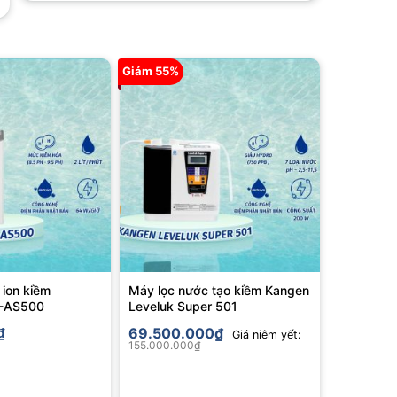
Giảm 55%
 ion kiềm
Máy lọc nước tạo kiềm Kangen
K-AS500
Leveluk Super 501
₫
69.500.000
₫
Giá niêm yết:
155.000.000
₫