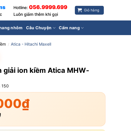
ms
056.9999.699
Hotline:
Giỏ hàng
ốc
Luôn giảm thêm khi gọi
hang nhôm
Câu Chuyện
Cẩm nang
iềm
Atica - Hitachi Maxell
/
ện giải ion kiềm Atica MHW-
n
150
000
₫
₫