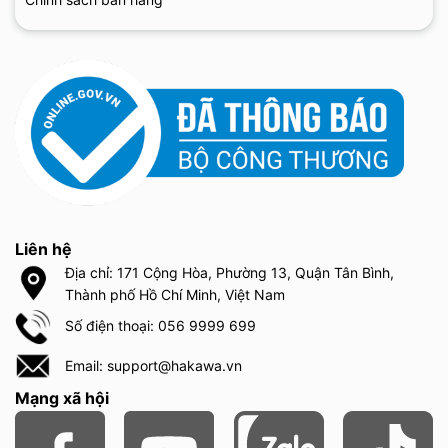
Khi mua hàng tại HAKAWA, bạn không chỉ được đảm bảo về chất
lượng mà còn nhận được tư vấn chuyên sâu, giao hàng nhanh
chóng và chế độ dùng thử hấp dẫn. Đặc biệt, các sản phẩm đều
có thông tin rõ ràng, kiểm chứng nguồn gốc và đi kèm chính
sách hoàn tiền 100% trong vòng 100 ngày nếu không hài lòng với
kỳ vọng khi quyết định mua.
Liên hệ
Địa chỉ: 171 Cộng Hòa, Phường 13, Quận Tân Bình,
Thành phố Hồ Chí Minh, Việt Nam
Số điện thoại: 056 9999 699
Email: support@hakawa.vn
Mạng xã hội
Mua máy lọc không khí Airdog X7 Pro chính hãng tại HAKAWA