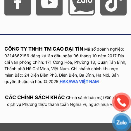
Máy lọc không khí AIRDOG X7 PRO không chỉ nổi bật với công
nghệ TPA tiên tiến mà còn mang lại hiệu quả toàn diện trong việc
bảo vệ sức khỏe, tiết kiệm chi phí vận hành và nâng tầm không
gian sống. Nếu bạn đang cân nhắc đầu tư vào chất lượng không
khí cho gia đình hoặc văn phòng, máy lọc không khí AIRDOG X7
PRO chính là sự lựa chọn đáng giá. Hãy đến ngay hệ thống phân
phối chính hãng
HAKAWA
để được tư vấn chi tiết, trải nghiệm
CÔNG TY TNHH TM CAO ĐẠI TÍN
Mã số doanh nghiệp:
sản phẩm và nhận ưu đãi đặc biệt hôm nay!
0314662156 đăng ký lần đầu
ngày
06 tháng 10 năm
2017
Địa
chỉ văn phòng chính: 171 Cộng Hòa, Phường 13, Quận Tân Bình,
Thành phố Hồ Chí Minh, Việt Nam. Chi nhánh chính khu vực
miền Bắc: 24 Điện Biên Phủ, Điện Biên, Ba Đình, Hà Nội. Bản
quyền thuộc sở hữu © 2025
HAKAWA VIỆT NAM
CÁC CHÍNH SÁCH KHÁC
Chính sách bảo mật
Điều khoản
dịch vụ
Phương thức thanh toán
Nghĩa vụ người mua và người
bán