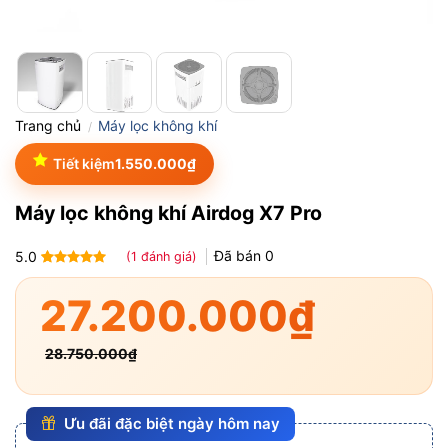
Trang chủ
Máy lọc không khí
/
Tiết kiệm
1.550.000
₫
Máy lọc không khí Airdog X7 Pro
Đã bán
0
5.0
(
1
đánh giá)
5.0
1
trên 5
dựa trên
27.200.000
₫
đánh giá
28.750.000
₫
Ưu đãi đặc biệt ngày hôm nay