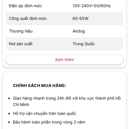
giúp người dùng theo dõi chất lượng không khí theo thời gian
Điện áp định mức
100-240V~50/60Hz
thực, điều chỉnh tốc độ quạt, hẹn giờ hay chuyển chế độ chỉ với
vài thao tác chạm. Sự kết nối linh hoạt này không chỉ mang lại
Công suất định mức
60-65W
trải nghiệm sử dụng hiện đại mà còn giúp bạn chủ động bảo vệ
không khí sống dù đang ở bất kỳ đâu trong nhà.
Thương hiệu
Airdog
Nơi sản xuất
Trung Quốc
Xem thêm
CHÍNH SÁCH MUA HÀNG:
Giao hàng nhanh trong 24h đối với khu vực thành phố Hồ
Chí Minh
AIRDOG X7 PRO được trang bị tính năng điều khiển từ xa thông qua
Hỗ trợ vận chuyển trên toàn quốc
ứng dụng di động
Bảo hành toàn phần trong vòng 2 năm