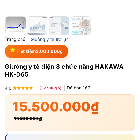
Trang chủ
Giường y tế trợ lực
/
Tiết kiệm
2.000.000
₫
Giường y tế điện 8 chức năng HAKAWA
HK-D65
Đã bán
163
4.0
(
1
đánh giá)
4.0
1
trên
5 dựa
15.500.000
₫
trên
đánh
giá
17.500.000
₫