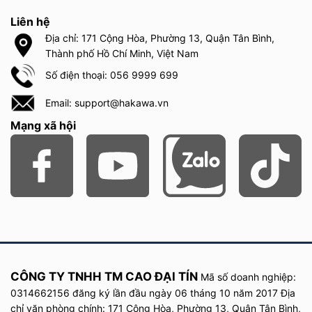
hàng trong suốt quá trình sử dụng giường. Cho những hành động
Liên hệ
chăm sóc và điều dưỡng người thân trong gia đình được chu
Địa chỉ: 171 Cộng Hòa, Phường 13, Quận Tân Bình,
đáo, ân cần hơn bao giờ hết. Nếu bạn còn thắc mắc nào liên
Thành phố Hồ Chí Minh, Việt Nam
quan đến
giường y tế điện đa năng HAKAWA
, đừng ngần ngại
liên hệ ngay đến Hãng chúng tôi thông qua hotline: 0569 999
Số điện thoại: 056 9999 699
699 để được tư vấn nhanh chóng và tận tình 24/7.
Email: support@hakawa.vn
Mạng xã hội
CÔNG TY TNHH TM CAO ĐẠI TÍN
Mã số doanh nghiệp:
0314662156 đăng ký lần đầu
ngày
06 tháng 10 năm
2017
Địa
chỉ văn phòng chính: 171 Cộng Hòa, Phường 13, Quận Tân Bình,