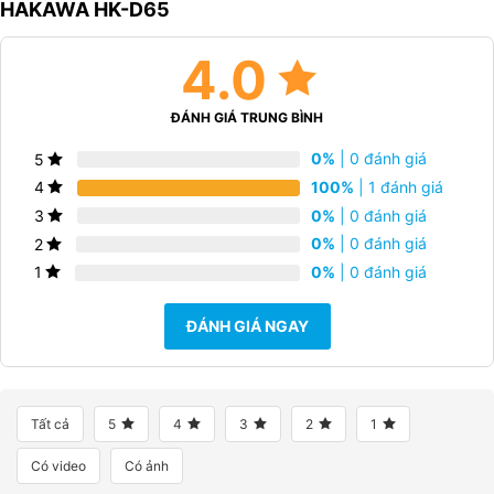
HAKAWA HK-D65
nhiều tính năng đa dạng nhằm hỗ trợ tối đa cho việc chăm sóc
sức khỏe của người bệnh, người già bị hạn chế khả năng đi lại,
4.0
nằm chăm sóc lâu dài, bại liệt và các trường hợp tương tự.
Những tính năng này bao gồm:
nghiêng trái, nghiêng phải, nâng lưng, hạ chân.
ĐÁNH GIÁ TRUNG BÌNH
0%
| 0 đánh giá
5
100%
| 1 đánh giá
4
0%
| 0 đánh giá
3
0%
| 0 đánh giá
2
0%
| 0 đánh giá
1
ĐÁNH GIÁ NGAY
Tất cả
5
4
3
2
1
Tính năng chính giường y tế điện đa chức năng HAKAWA HK-D65
Có video
Có ảnh
Giường y tế 8 chức năng HAKAWA HK-D65 được thiết kế để cung