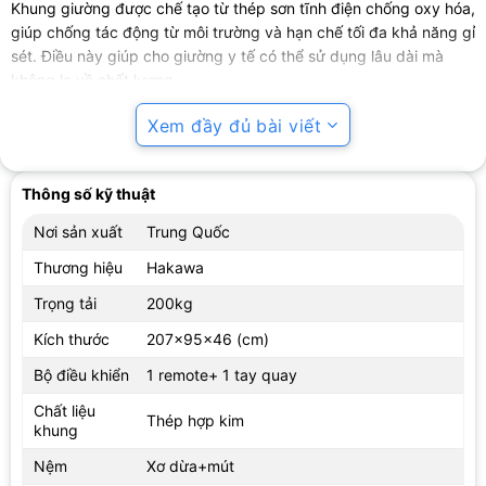
Khung giường được chế tạo từ thép sơn tĩnh điện chống oxy hóa,
giúp chống tác động từ môi trường và hạn chế tối đa khả năng gỉ
sét. Điều này giúp cho giường y tế có thể sử dụng lâu dài mà
không lo về chất lượng.
Xem đầy đủ bài viết
Thông số kỹ thuật
Nơi sản xuất
Trung Quốc
Thương hiệu
Hakawa
Trọng tải
200kg
Kích thước
207x95x46 (cm)
Bộ điều khiển
1 remote+ 1 tay quay
Nệm giường xơ dừa 5cm thấm hút mồ hôi, thông thoáng tối
Chất liệu
Thép hợp kim
đa cho người nằm.
khung
Nệm giường được làm từ xơ dừa có độ dày 5cm, có khả năng
Nệm
Xơ dừa+mút
thấm hút mồ hôi và thông thoáng tối đa cho người nằm. Nhờ tính