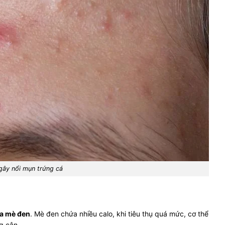
gây nổi mụn trứng cá
ủa mè đen
. Mè đen chứa nhiều calo, khi tiêu thụ quá mức, cơ thể
ng cân.