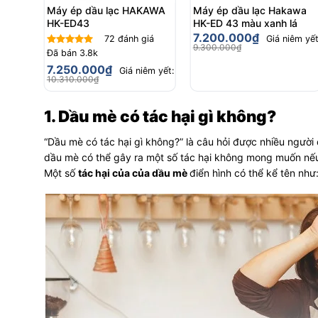
Máy ép dầu lạc HAKAWA
Máy ép dầu lạc Hakawa
HK-ED43
HK-ED 43 màu xanh lá
7.200.000
₫
72
đánh giá
Giá niêm yết
9.300.000
₫
Đã bán
3.8k
Được xếp
hạng
4.80
7.250.000
₫
Giá niêm yết:
5 sao
10.310.000
₫
1. Dầu mè có tác hại gì không?
“Dầu mè có tác hại gì không?” là câu hỏi được nhiều người 
dầu mè có thể gây ra một số tác hại không mong muốn nế
Một số
tác hại của của dầu mè
điển hình có thể kể tên như