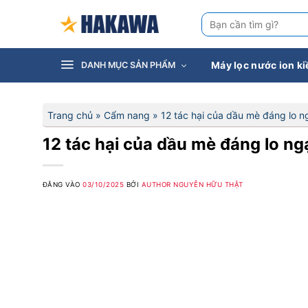
Bỏ
Tìm
qua
kiếm:
nội
dung
Máy lọc nước ion k
DANH MỤC SẢN PHẨM
Trang chủ
»
Cẩm nang
»
12 tác hại của dầu mè đáng lo ng
12 tác hại của dầu mè đáng lo ngạ
ĐĂNG VÀO
03/10/2025
BỞI
AUTHOR NGUYỄN HỮU THẬT