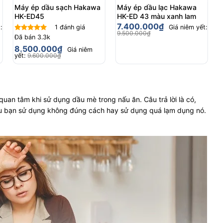
Máy ép dầu sạch Hakawa
Máy ép dầu lạc Hakawa
HK-ED45
HK-ED 43 màu xanh lam
7.400.000
₫
:
1
đánh giá
Giá niêm yết:
9.500.000
₫
Đã bán
3.3k
Được xếp
hạng
5.00
8.500.000
₫
Giá niêm
5 sao
yết:
9.600.000
₫
quan tâm khi sử dụng dầu mè trong nấu ăn. Câu trả lời là có,
u bạn sử dụng không đúng cách hay sử dụng quá lạm dụng nó.
: