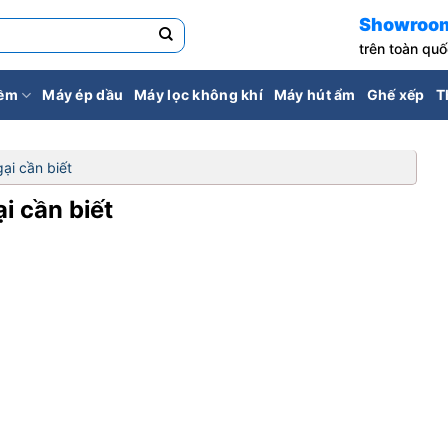
Showroo
trên toàn qu
iềm
Máy ép dầu
Máy lọc không khí
Máy hút ẩm
Ghế xếp
T
ại cần biết
i cần biết