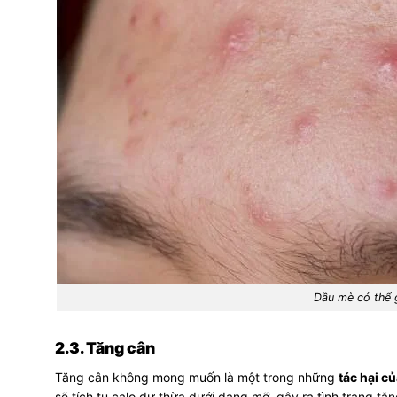
Dầu mè có thể 
2.3. Tăng cân
Tăng cân không mong muốn là một trong những
tác hại c
sẽ tích tụ calo dư thừa dưới dạng mỡ, gây ra tình trạng tă