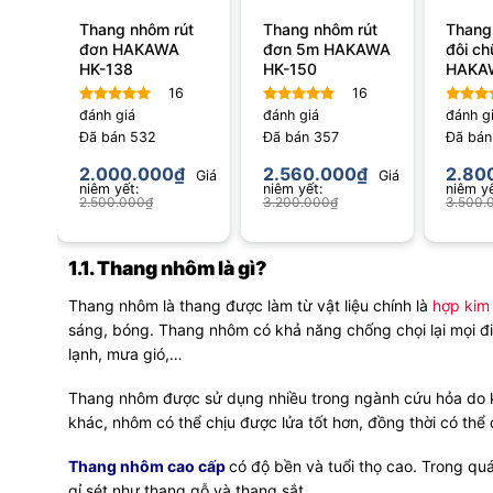
ghế
Thang nhôm rút
Thang nhôm rút
Thang
A
đơn HAKAWA
đơn 5m HAKAWA
đôi ch
HK-138
HK-150
HAKA
đánh
16
16
đánh giá
đánh giá
đánh g
Được xếp
Được xếp
Được 
hạng
Đã bán
4.75
532
hạng
Đã bán
4.81
357
hạng
Đã bá
5 sao
5 sao
5 sao
2.000.000
₫
2.560.000
₫
2.80
Giá
Giá
Giá
niêm yết:
niêm yết:
niêm yế
2.500.000
₫
3.200.000
₫
3.500.
1.1. Thang nhôm là gì?
Thang nhôm là thang được làm từ vật liệu chính là
hợp kim
sáng, bóng. Thang nhôm có khả năng chống chọi lại mọi điề
lạnh, mưa gió,…
Thang nhôm được sử dụng nhiều trong ngành cứu hỏa do kh
khác, nhôm có thể chịu được lửa tốt hơn, đồng thời có thể d
Thang nhôm cao cấp
có độ bền và tuổi thọ cao. Trong qu
gỉ sét như thang gỗ và thang sắt,…