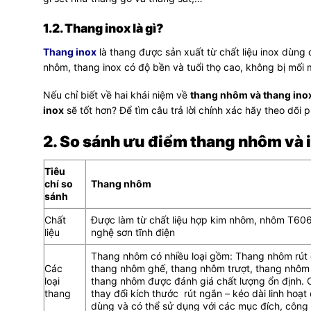
1.2. Thang inox là gì?
Thang inox
là thang được sản xuất từ chất liệu inox dùng
nhôm, thang inox có độ bền và tuổi thọ cao, không bị mối m
Nếu chỉ biết về hai khái niệm về
thang nhôm và thang ino
inox
sẽ tốt hơn? Để tìm câu trả lời chính xác hãy theo dõi 
2. So sánh ưu điểm thang nhôm và 
Tiêu
chí so
Thang nhôm
sánh
Chất
Được làm từ chất liệu hợp kim nhôm, nhôm T60
liệu
nghệ sơn tĩnh điện
Thang nhôm có nhiều loại gồm: Thang nhôm rút 
Các
thang nhôm ghế, thang nhôm trượt, thang nhôm 
loại
thang nhôm được đánh giá chất lượng ổn định. C
thang
thay đổi kích thước rút ngắn – kéo dài linh hoạt 
dùng và có thể sử dụng với các mục đích, công