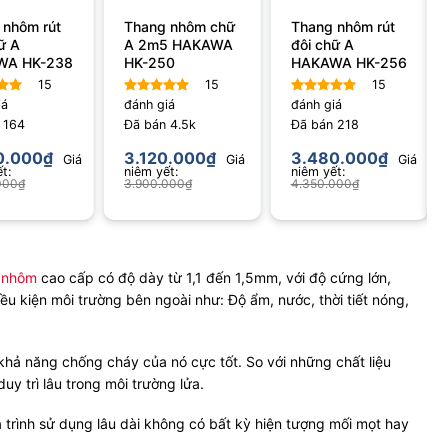
 nhôm rút
Thang nhôm chữ
Thang nhôm rút
ữ A
A 2m5 HAKAWA
đôi chữ A
WA HK-238
HK-250
HAKAWA HK-256
15
15
15
iá
đánh giá
đánh giá
xếp
Được xếp
Được xếp
n
4.87
164
hạng
Đã bán
4.87
4.5k
hạng
Đã bán
4.80
218
5 sao
5 sao
0.000
₫
3.120.000
₫
3.480.000
₫
Giá
Giá
Giá
t:
niêm yết:
niêm yết:
000
₫
3.900.000
₫
4.350.000
₫
 nhôm
cao cấp có độ dày từ 1,1 đến 1,5mm, với độ cứng lớn,
u kiện môi trường bên ngoài như: Độ ẩm, nước, thời tiết nóng,
ả năng chống cháy của nó cực tốt. So với những chất liệu
uy trì lâu trong môi trường lửa.
á trình sử dụng lâu dài không có bất kỳ hiện tượng mối mọt hay