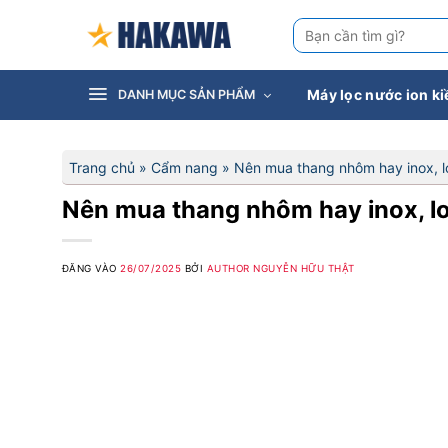
Bỏ
Tìm
qua
kiếm:
nội
dung
Máy lọc nước ion k
DANH MỤC SẢN PHẨM
Trang chủ
»
Cẩm nang
»
Nên mua thang nhôm hay inox, loạ
Nên mua thang nhôm hay inox, loạ
ĐĂNG VÀO
26/07/2025
BỞI
AUTHOR NGUYỄN HỮU THẬT