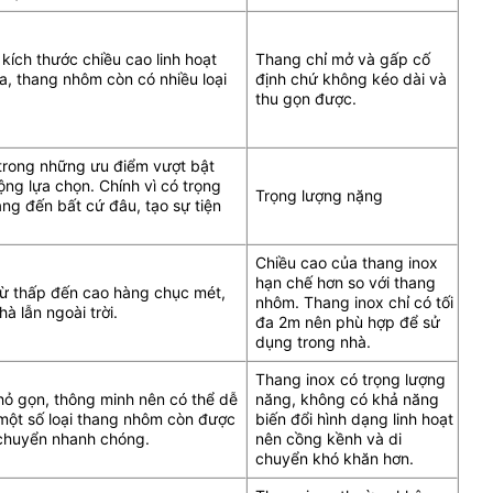
kích thước chiều cao linh hoạt
Thang chỉ mở và gấp cố
, thang nhôm còn có nhiều loại
định chứ không kéo dài và
thu gọn được.
 trong những ưu điểm vượt bật
ng lựa chọn. Chính vì có trọng
Trọng lượng nặng
ng đến bất cứ đâu, tạo sự tiện
Chiều cao của thang inox
hạn chế hơn so với thang
từ thấp đến cao hàng chục mét,
nhôm. Thang inox chỉ có tối
à lẫn ngoài trời.
đa 2m nên phù hợp để sử
dụng trong nhà.
Thang inox có trọng lượng
hỏ gọn, thông minh nên có thể dễ
năng, không có khả năng
 một số loại thang nhôm còn được
biến đổi hình dạng linh hoạt
i chuyển nhanh chóng.
nên cồng kềnh và di
chuyển khó khăn hơn.