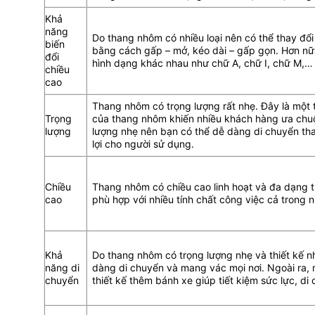
Khả
năng
Do thang nhôm có nhiều loại nên có thể thay đổi 
biến
bằng cách gấp – mở, kéo dài – gấp gọn. Hơn nữa
đổi
hình dạng khác nhau như chữ A, chữ I, chữ M,…
chiều
cao
Thang nhôm có trọng lượng rất nhẹ. Đây là một
Trọng
của thang nhôm khiến nhiều khách hàng ưa chuộ
lượng
lượng nhẹ nên bạn có thể dễ dàng di chuyển tha
lợi cho người sử dụng.
Chiều
Thang nhôm có chiều cao linh hoạt và đa dạng 
cao
phù hợp với nhiều tính chất công việc cả trong nh
Khả
Do thang nhôm có trọng lượng nhẹ và thiết kế n
năng di
dàng di chuyển và mang vác mọi nơi. Ngoài ra,
chuyển
thiết kế thêm bánh xe giúp tiết kiệm sức lực, d