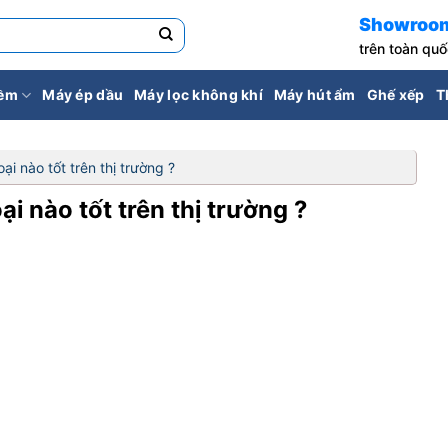
Showroo
trên toàn qu
iềm
Máy ép dầu
Máy lọc không khí
Máy hút ẩm
Ghế xếp
T
i nào tốt trên thị trường ?
i nào tốt trên thị trường ?