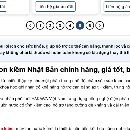
đãi
Liên hệ giá ưu đãi
Liên hệ giá 
1
2
3
4
5
6
 lợi ích cho sức khỏe, giúp hỗ trợ cơ thể cân bằng, thanh lọc và 
đây không phải là thuốc và hoàn toàn không có tác dụng thay thế 
on kiềm Nhật Bản chính hãng, giá tốt,
 từ nhiều thập kỷ như một phần trong chế độ chăm sóc sức khỏe hàng
khoa học ghi nhận có khả năng hỗ trợ cân bằng axit - kiềm, trung hò
à phân phối bởi HAKAWA Việt Nam, ứng dụng công nghệ điện phân hiện
uồn nước có tính kiềm cao, hỗ trợ tăng cường đề kháng và cải thiện
on kiềm
, máy tạo nước kiềm) là thiết bị tiên tiến kết hợp công nghệ 