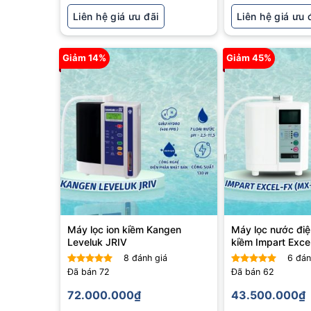
Liên hệ giá ưu đãi
Liên hệ giá ưu 
Giảm 14%
Giảm 45%
Máy lọc ion kiềm Kangen
Máy lọc nước điệ
Leveluk JRIV
kiềm Impart Exc
8
đánh giá
6
đán
Đã bán
72
Đã bán
62
Được xếp
Được xếp
hạng
5
5
hạng
5
5
72.000.000
₫
43.500.000
₫
sao
sao