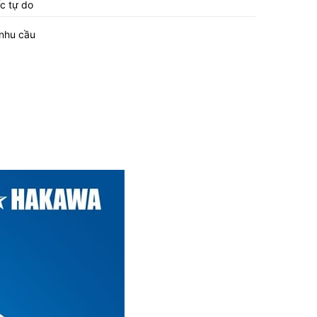
c tự do
 nhu cầu