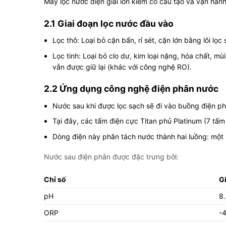
Máy lọc nước điện giải ion kiềm có cấu tạo và vận hành
2.1 Giai đoạn lọc nước đầu vào
Lọc thô: Loại bỏ cặn bẩn, rỉ sét, cặn lớn bằng lõi lọc 
Lọc tinh: Loại bỏ clo dư, kim loại nặng, hóa chất, m
vẫn được giữ lại (khác với công nghệ RO).
2.2 Ứng dụng công nghệ điện phân nước
Nước sau khi được lọc sạch sẽ đi vào buồng điện p
Tại đây, các tấm điện cực Titan phủ Platinum (7 tấ
Dòng điện này phân tách nước thành hai luồng: một 
Nước sau điện phân được đặc trưng bởi:
Chỉ số
Gi
pH
8
ORP
-