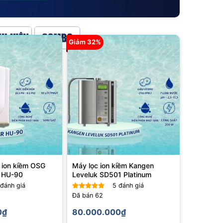
Giảm 32%
 ion kiềm OSG
Máy lọc ion kiềm Kangen
 HU-90
Leveluk SD501 Platinum
đánh giá
5
đánh giá
Đã bán
62
Được xếp
hạng
5
5
0
₫
80.000.000
₫
sao