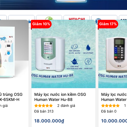
Giảm 10%
Giảm 17%
ử trùng OSG
Máy lọc nước ion kiềm OSG
Máy lọc nước
NDX-65KM-H
Human Water Hu-88
Human Water
 giá
2
đánh giá
1
Đã bán
313
Đã bán
0
Được
Được
xếp hạng
xếp hạng
18.000.000
₫
10.000.00
4.00
5
4.00
5
sao
sao