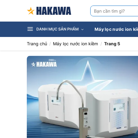
Bỏ
Tìm
qua
kiếm:
nội
dung
Máy lọc nước ion k
DANH MỤC SẢN PHẨM
Trang chủ
/
Máy lọc nước ion kiềm
/
Trang 5