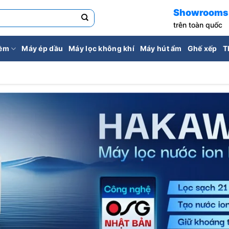
Showrooms
trên toàn quốc
iềm
Máy ép dầu
Máy lọc không khí
Máy hút ẩm
Ghế xếp
T