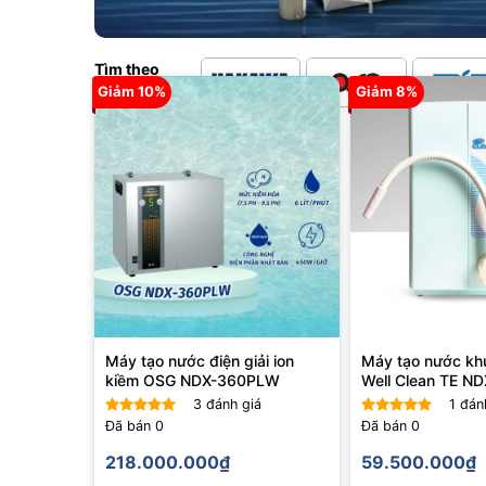
Tìm theo
thương hiệu
Giảm 10%
Giảm 8%
Máy tạo nước điện giải ion
Máy tạo nước kh
kiềm OSG NDX-360PLW
Well Clean TE 
3
đánh giá
1
đánh
Đã bán
0
Đã bán
0
Được
Được
xếp hạng
xếp hạng
218.000.000
₫
59.500.000
₫
4.00
5
4.00
5
sao
sao