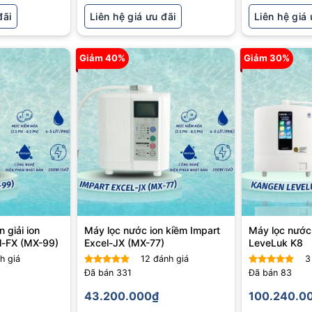
đãi
Liên hệ giá ưu đãi
Liên hệ giá 
Giảm 40%
Giảm 30%
n giải ion
Máy lọc nước ion kiềm Impart
Máy lọc nước
el-FX (MX-99)
Excel-JX (MX-77)
LeveLuk K8
h giá
12
đánh giá
3
Đã bán
331
Đã bán
83
Được xếp
Được xếp
hạng
5
5
hạng
5
5
43.200.000
₫
100.240.0
sao
sao