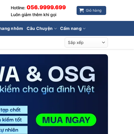
056.9999.699
Hotline:
Giỏ hàng
Luôn giảm thêm khi gọi
hang nhôm
Câu Chuyện
Cẩm nang