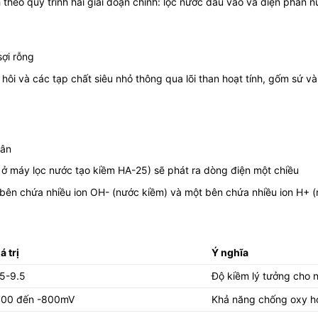
 theo quy trình hai giai đoạn chính: lọc nước đầu vào và điện phân n
sợi rỗng
ùi hôi và các tạp chất siêu nhỏ thông qua lõi than hoạt tính, gốm sứ 
hân
m ở máy lọc nước tạo kiềm HA-25) sẽ phát ra dòng điện một chiều
bên chứa nhiều ion OH- (nước kiềm) và một bên chứa nhiều ion H+ (
á trị
Ý nghĩa
.5-9.5
Độ kiềm lý tưởng cho 
400 đến -800mV
Khả năng chống oxy h