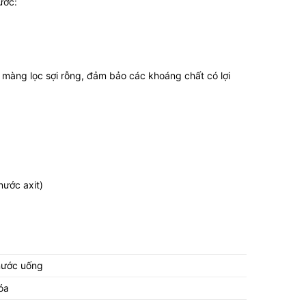
ước:
và màng lọc sợi rỗng, đảm bảo các khoáng chất có lợi
nước axit)
nước uống
óa