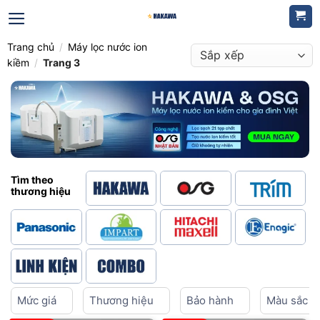
Bỏ
qua
nội
Trang chủ
/
Máy lọc nước ion
dung
kiềm
/
Trang 3
Tìm theo
thương hiệu
Mức giá
Thương hiệu
Bảo hành
Màu sắc