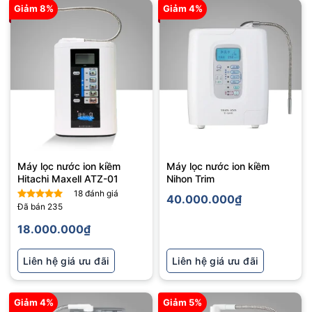
Giảm 8%
Giảm 4%
Máy lọc nước ion kiềm
Máy lọc nước ion kiềm
Hitachi Maxell ATZ-01
Nihon Trim
18
đánh giá
40.000.000
₫
Đã bán
235
Được xếp
hạng
5
5
18.000.000
₫
sao
Liên hệ giá ưu đãi
Liên hệ giá ưu đãi
Giảm 4%
Giảm 5%