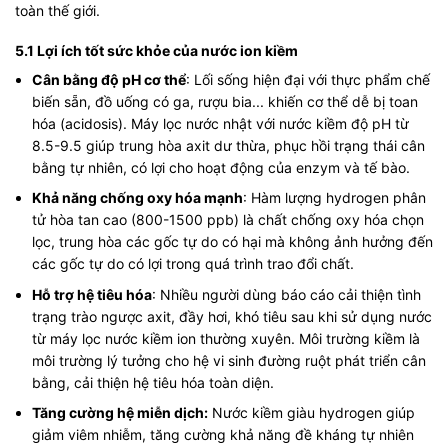
toàn thế giới.
5.1 Lợi ích tốt sức khỏe của nước ion kiềm
Cân bằng độ pH cơ thể
: Lối sống hiện đại với thực phẩm chế
biến sẵn, đồ uống có ga, rượu bia... khiến cơ thể dễ bị toan
hóa (acidosis). Máy lọc nước nhật với nước kiềm độ pH từ
8.5-9.5 giúp trung hòa axit dư thừa, phục hồi trạng thái cân
bằng tự nhiên, có lợi cho hoạt động của enzym và tế bào.
Khả năng chống oxy hóa mạnh
: Hàm lượng hydrogen phân
tử hòa tan cao (800-1500 ppb) là chất chống oxy hóa chọn
lọc, trung hòa các gốc tự do có hại mà không ảnh hưởng đến
các gốc tự do có lợi trong quá trình trao đổi chất.
Hỗ trợ hệ tiêu hóa
: Nhiều người dùng báo cáo cải thiện tình
trạng trào ngược axit, đầy hơi, khó tiêu sau khi sử dụng nước
từ máy lọc nước kiềm ion thường xuyên. Môi trường kiềm là
môi trường lý tưởng cho hệ vi sinh đường ruột phát triển cân
bằng, cải thiện hệ tiêu hóa toàn diện.
Tăng cường hệ miễn dịch:
Nước kiềm giàu hydrogen giúp
giảm viêm nhiễm, tăng cường khả năng đề kháng tự nhiên