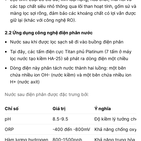
các tạp chất siêu nhỏ thông qua lõi than hoạt tính, gốm sứ và
màng lọc sợi rỗng, đảm bảo các khoáng chất có lợi vẫn được
giữ lại (khác với công nghệ RO).
2.2 Ứng dụng công nghệ điện phân nước
Nước sau khi được lọc sạch sẽ đi vào buồng điện phân
Tại đây, các tấm điện cực Titan phủ Platinum (7 tấm ở máy
lọc nước tạo kiềm HA-25) sẽ phát ra dòng điện một chiều
Dòng điện này phân tách nước thành hai luồng: một bên
chứa nhiều ion OH- (nước kiềm) và một bên chứa nhiều ion
H+ (nước axit)
Nước sau điện phân được đặc trưng bởi:
Chỉ số
Giá trị
Ý nghĩa
pH
8.5-9.5
Độ kiềm lý tưởng cho
ORP
-400 đến -800mV
Khả năng chống oxy 
Hàm lượng hydrogen
800-1500ppb
Khả năng trung hòa gố