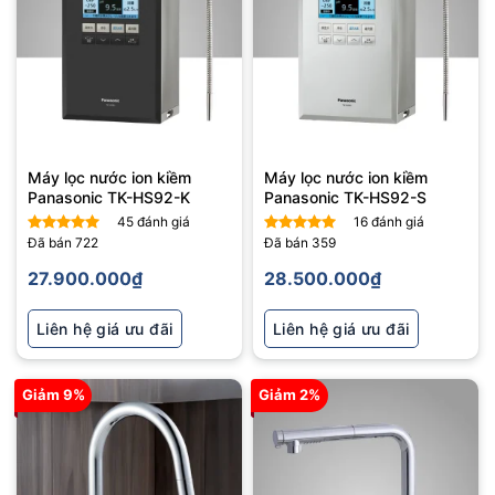
Máy lọc nước ion kiềm
Máy lọc nước ion kiềm
Panasonic TK-HS92-K
Panasonic TK-HS92-S
45
đánh giá
16
đánh giá
Đã bán
722
Đã bán
359
Được xếp
Được xếp
hạng
5
5
hạng
5
5
27.900.000
₫
28.500.000
₫
sao
sao
Liên hệ giá ưu đãi
Liên hệ giá ưu đãi
Giảm 9%
Giảm 2%