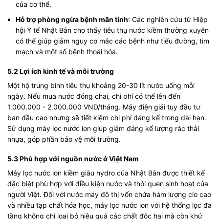
của cơ thể.
Hỗ trợ phòng ngừa bệnh mãn tính
: Các nghiên cứu từ Hiệp
hội Y tế Nhật Bản cho thấy tiêu thụ nước kiềm thường xuyên
có thể giúp giảm nguy cơ mắc các bệnh như tiểu đường, tim
mạch và một số bệnh thoái hóa.
5.2 Lợi ích kinh tế và môi trường
Một hộ trung bình tiêu thụ khoảng 20-30 lít nước uống mỗi
ngày. Nếu mua nước đóng chai, chi phí có thể lên đến
1.000.000 - 2.000.000 VND/tháng. Máy điện giải tuy đầu tư
ban đầu cao nhưng sẽ tiết kiệm chi phí đáng kể trong dài hạn.
Sử dụng máy lọc nước ion giúp giảm đáng kể lượng rác thải
nhựa, góp phần bảo vệ môi trường.
5.3 Phù hợp với nguồn nước ở Việt Nam
Máy lọc nước ion kiềm giàu hydro của Nhật Bản được thiết kế
đặc biệt phù hợp với điều kiện nước và thói quen sinh hoạt của
người Việt. Đối với nước máy đô thị vốn chứa hàm lượng clo cao
và nhiều tạp chất hóa học,
máy lọc nước ion
với hệ thống lọc đa
tầng không chỉ loại bỏ hiệu quả các chất độc hại mà còn khử