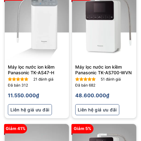
Máy lọc nước ion kiềm
Máy lọc nước ion kiềm
Panasonic TK-AS47-H
Panasonic TK-AS700-WVN
21
đánh giá
51
đánh giá
Đã bán
312
Đã bán
682
Được xếp
Được xếp
hạng
5
5
hạng
5
5
11.550.000
₫
48.600.000
₫
sao
sao
Liên hệ giá ưu đãi
Liên hệ giá ưu đãi
Giảm 41%
Giảm 5%