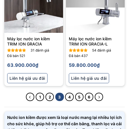
Máy lọc nước ion kiềm
Máy lọc nước ion kiềm
TRIM ION GRACIA
TRIM ION GRACIA-L
31
đánh giá
54
đánh giá
Đã bán
521
Đã bán
437
Được xếp
Được xếp
hạng
5
5
hạng
5
5
63.900.000
₫
59.800.000
₫
sao
sao
Liên hệ giá ưu đãi
Liên hệ giá ưu đãi
1
2
3
4
5
6
Nước ion kiềm được xem là loại nước mang lại nhiều lợi ích
cho sức khỏe, giúp hỗ trợ cơ thể cân bằng, thanh lọc và cải