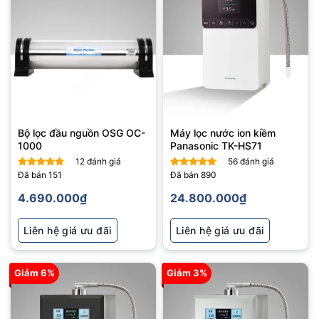
Bộ lọc đầu nguồn OSG OC-
Máy lọc nước ion kiềm
1000
Panasonic TK-HS71
12
đánh giá
56
đánh giá
Đã bán
151
Đã bán
890
Được xếp
Được xếp
hạng
5
5
hạng
5
5
4.690.000
₫
24.800.000
₫
sao
sao
Liên hệ giá ưu đãi
Liên hệ giá ưu đãi
Giảm 6%
Giảm 3%