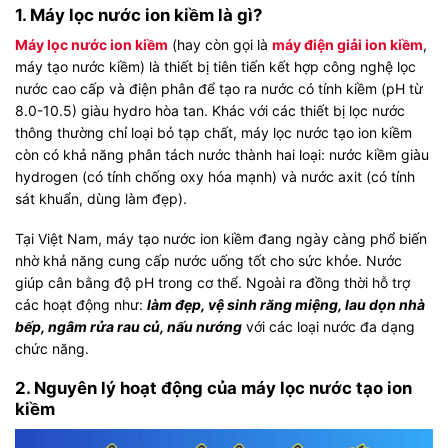
1. Máy lọc nước ion kiềm là gì?
Máy lọc nước ion kiềm
(hay còn gọi là
máy điện giải ion kiềm
,
máy tạo nước kiềm) là thiết bị tiên tiến kết hợp công nghệ lọc
nước cao cấp và điện phân để tạo ra nước có tính kiềm (pH từ
8.0-10.5) giàu hydro hòa tan. Khác với các thiết bị lọc nước
thông thường chỉ loại bỏ tạp chất, máy lọc nước tạo ion kiềm
còn có khả năng phân tách nước thành hai loại: nước kiềm giàu
hydrogen (có tính chống oxy hóa mạnh) và nước axit (có tính
sát khuẩn, dùng làm đẹp).
Tại Việt Nam, máy tạo nước ion kiềm đang ngày càng phổ biến
nhờ khả năng cung cấp nước uống tốt cho sức khỏe. Nước
giúp cân bằng độ pH trong cơ thể.
Ngoài ra đồng thời hỗ trợ
các hoạt động như:
làm đẹp, vệ sinh răng miệng, lau dọn nhà
bếp, ngâm rửa rau củ, nấu nướng
với các loại nước đa dạng
chức năng.
2. Nguyên lý hoạt động của máy lọc nước tạo ion
kiềm