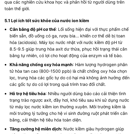
qua các nghiên cứu khoa học và phản hồi từ người dùng trên
toàn thế giới.
5.1 Lợi ích tốt sức khỏe của nước ion kiềm
Cân bằng độ pH cơ thể
: Lối sống hiện đại với thực phẩm chế
biến sẵn, đồ uống có ga, rượu bia... khiến cơ thể dễ bị toan
hóa (acidosis). Máy lọc nước nhật với nước kiềm độ pH từ
8.5-9.5 giúp trung hòa axit dư thừa, phục hồi trạng thái cân
bằng tự nhiên, có lợi cho hoạt động của enzym và tế bào.
Khả năng chống oxy hóa mạnh
: Hàm lượng hydrogen phân
tử hòa tan cao (800-1500 ppb) là chất chống oxy hóa chọn
lọc, trung hòa các gốc tự do có hại mà không ảnh hưởng đến
các gốc tự do có lợi trong quá trình trao đổi chất.
Hỗ trợ hệ tiêu hóa
: Nhiều người dùng báo cáo cải thiện tình
trạng trào ngược axit, đầy hơi, khó tiêu sau khi sử dụng nước
từ máy lọc nước kiềm ion thường xuyên. Môi trường kiềm là
môi trường lý tưởng cho hệ vi sinh đường ruột phát triển cân
bằng, cải thiện hệ tiêu hóa toàn diện.
Tăng cường hệ miễn dịch:
Nước kiềm giàu hydrogen giúp