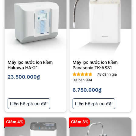
Máy lọc nước ion kiềm
Máy lọc nước ion kiềm
Hakawa HA-21
Panasonic TK-AS31
78
đánh giá
23.500.000
₫
Đã bán
994
Được xếp
hạng
5
5
6.750.000
₫
sao
Liên hệ giá ưu đãi
Liên hệ giá ưu đãi
Giảm 4%
Giảm 3%