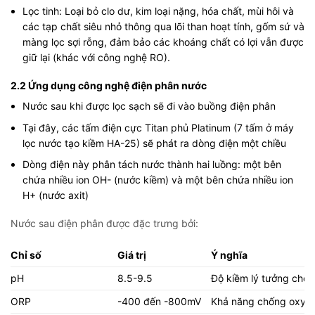
Lọc tinh: Loại bỏ clo dư, kim loại nặng, hóa chất, mùi hôi và
các tạp chất siêu nhỏ thông qua lõi than hoạt tính, gốm sứ và
màng lọc sợi rỗng, đảm bảo các khoáng chất có lợi vẫn được
giữ lại (khác với công nghệ RO).
2.2 Ứng dụng công nghệ điện phân nước
Nước sau khi được lọc sạch sẽ đi vào buồng điện phân
Tại đây, các tấm điện cực Titan phủ Platinum (7 tấm ở máy
lọc nước tạo kiềm HA-25) sẽ phát ra dòng điện một chiều
Dòng điện này phân tách nước thành hai luồng: một bên
chứa nhiều ion OH- (nước kiềm) và một bên chứa nhiều ion
H+ (nước axit)
Nước sau điện phân được đặc trưng bởi:
Chỉ số
Giá trị
Ý nghĩa
pH
8.5-9.5
Độ kiềm lý tưởng cho
ORP
-400 đến -800mV
Khả năng chống oxy 