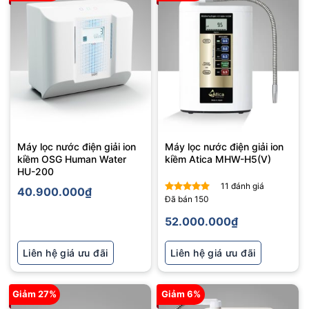
Máy lọc nước điện giải ion
Máy lọc nước điện giải ion
kiềm OSG Human Water
kiềm Atica MHW-H5(V)
HU-200
11
đánh giá
40.900.000
₫
Đã bán
150
Được xếp
hạng
5
5
52.000.000
₫
sao
Liên hệ giá ưu đãi
Liên hệ giá ưu đãi
Giảm 27%
Giảm 6%