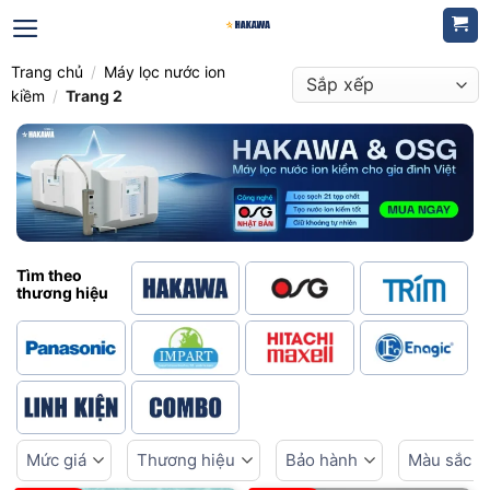
Bỏ
qua
nội
Trang chủ
/
Máy lọc nước ion
dung
kiềm
/
Trang 2
Tìm theo
thương hiệu
Mức giá
Thương hiệu
Bảo hành
Màu sắc