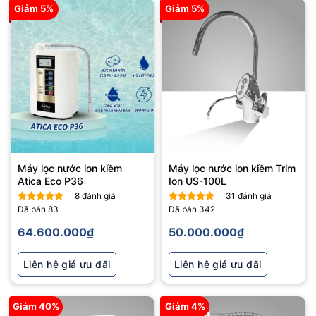
Giảm 5%
Giảm 5%
Máy lọc nước ion kiềm
Máy lọc nước ion kiềm Trim
Atica Eco P36
Ion US-100L
8
đánh giá
31
đánh giá
Đã bán
83
Đã bán
342
Được xếp
Được xếp
hạng
5
5
hạng
5
5
64.600.000
₫
50.000.000
₫
sao
sao
Liên hệ giá ưu đãi
Liên hệ giá ưu đãi
Giảm 40%
Giảm 4%