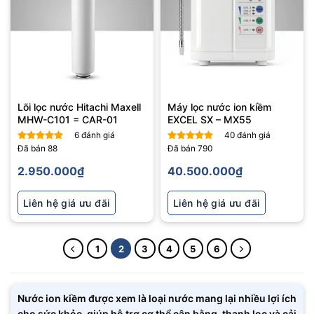
Lõi lọc nước Hitachi Maxell
Máy lọc nước ion kiềm
MHW-C101 = CAR-01
EXCEL SX – MX55
6
đánh giá
40
đánh giá
Đã bán
88
Đã bán
790
Được xếp
Được xếp
hạng
5
5
hạng
5
5
2.950.000
₫
40.500.000
₫
sao
sao
Liên hệ giá ưu đãi
Liên hệ giá ưu đãi
1
2
3
4
5
6
Nước ion kiềm được xem là loại nước mang lại nhiều lợi ích
cho sức khỏe, giúp hỗ trợ cơ thể cân bằng, thanh lọc và cải