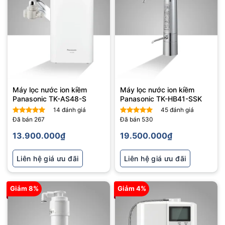
Máy lọc nước ion kiềm
Máy lọc nước ion kiềm
Panasonic TK-AS48-S
Panasonic TK-HB41-SSK
14
đánh giá
45
đánh giá
Đã bán
267
Đã bán
530
Được xếp
Được xếp
hạng
5
5
hạng
5
5
13.900.000
₫
19.500.000
₫
sao
sao
Liên hệ giá ưu đãi
Liên hệ giá ưu đãi
Giảm 8%
Giảm 4%