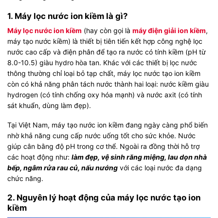
1. Máy lọc nước ion kiềm là gì?
Máy lọc nước ion kiềm
(hay còn gọi là
máy điện giải ion kiềm
,
máy tạo nước kiềm) là thiết bị tiên tiến kết hợp công nghệ lọc
nước cao cấp và điện phân để tạo ra nước có tính kiềm (pH từ
8.0-10.5) giàu hydro hòa tan. Khác với các thiết bị lọc nước
thông thường chỉ loại bỏ tạp chất, máy lọc nước tạo ion kiềm
còn có khả năng phân tách nước thành hai loại: nước kiềm giàu
hydrogen (có tính chống oxy hóa mạnh) và nước axit (có tính
sát khuẩn, dùng làm đẹp).
Tại Việt Nam, máy tạo nước ion kiềm đang ngày càng phổ biến
nhờ khả năng cung cấp nước uống tốt cho sức khỏe. Nước
giúp cân bằng độ pH trong cơ thể.
Ngoài ra đồng thời hỗ trợ
các hoạt động như:
làm đẹp, vệ sinh răng miệng, lau dọn nhà
bếp, ngâm rửa rau củ, nấu nướng
với các loại nước đa dạng
chức năng.
2. Nguyên lý hoạt động của máy lọc nước tạo ion
kiềm